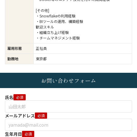
[その他]
・Snowflakeの利用経験
・BIツールの運用、構築経験
歓迎スキル
・組織立ち上げ経験
・チームマネジメント経験
雇用形態
正社員
勤務地
東京都
お問い合わせフォーム
氏名
必須
メールアドレス
必須
生年月日
必須