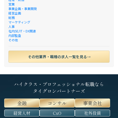
営業
事業企画・事業開発
経営企画
総務
マーケティング
人事
社内SE/IT・DX関連
内部監査
その他
その他業界・職種の求人一覧を見る
ハイクラス・プロフェッショナル転職なら
タイグロンパートナーズ
金融
コンサル
事業会社
経営人材
CxO
社外役員