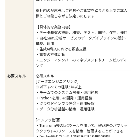
※社内の配属先はご経験やご希望を踏まえた上でご本人
様とご相談しながら決定いたします
【具体的な業務内容】
・データ基盤の設計、構築、テスト、開発、保守、運用
・自社SaaS分析サービスのデータパイプラインの設計、
構築、運用
・生成AI導入における顧客支援
・事業の推進活動
・エンジニアメンバーのマネジメントやチームビルディ
ング
必要スキル
必須スキル
[データエンジニアリング]
※以下すべての経験5年以上
・チームでのシステム開発・運用経験
・Pythonを用いた開発・運用経験
・クラウドインフラ開発・運用経験
・データ分析基盤の構築・運用経験
[インフラ管理]
・Terraform等のIaCツールを用いて、AWS等のパブリッ
ククラウドのリソースを構築・管理することができる
・Docker等のコンテナ技術を用いた開発経験