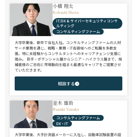
小橋 翔太
Kobashi Shota
IT/DX & サイバーセキュリティコンサ
ルティング
コンサルティングファーム
大学卒業後、新卒で当社入社。コンサルティングファームの人材
サーチ業務を通じ、戦略・業務・IT各領域へのご転職を多数支
援。特に未経験からコンサルタントへのキャリアチェンジ支援に
強み。 若手・ポテンシャル層からシニア・ハイクラス層まで、候
補者様のご志向と市場動向を踏まえ最適なキャリアをご提案させ
ていただきます。
相談する
並木 雄助
Namiki Yusuke
コンサルティングファーム
DX・IT
大学卒業後、大手計測器メーカーに入社し、自動車試験装置の設