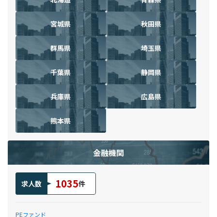
宮城県
秋田県
群馬県
埼玉県
千葉県
静岡県
兵庫県
広島県
熊本県
金融機関
1035
求人数
件
PEファンド