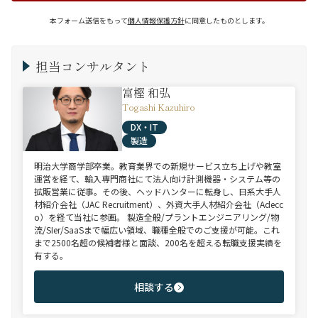
本フォーム送信をもって
個人情報保護方針
に同意したものとします。
担当コンサルタント
富樫 和弘
Togashi Kazuhiro
DX・IT
製造
明治大学商学部卒業。教育業界での新規サービス立ち上げや教室
運営を経て、輸入専門商社にて法人向け計測機器・システム等の
拡販営業に従事。その後、ヘッドハンターに転身し、日系大手人
材紹介会社（JAC Recruitment）、外資大手人材紹介会社（Adecc
o）を経て当社に参画。 製造全般/プラントエンジニアリング/物
流/SIer/SaaSまで幅広い領域、職種全般でのご支援が可能。これ
まで2500名超の候補者様と面談、200名を超える転職支援実績を
有する。
相談する