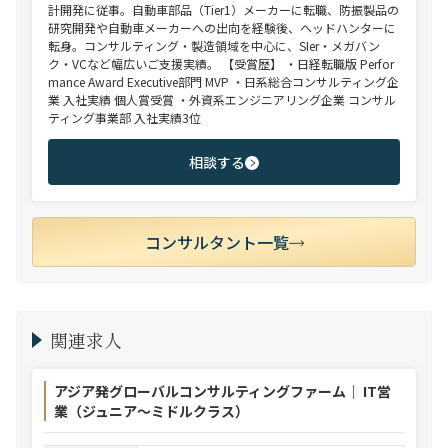
計開発に従事。自動車部品（Tier1）メーカーに転職、防振製品の
研究開発や自動車メーカーへの出向を経験後、ヘッドハンターに
転身。コンサルティング・製造領域を中心に、SIer・メガバン
ク・VCなど幅広いご支援実績。 【受賞歴】 ・日経転職版 Perfor
mance Award Executive部門 MVP ・日系総合コンサルティング企
業 入社実績 個人賞受賞 ・外資系エンジニアリング企業 コンサル
ティング事業部 入社実績3位
相談する
コンサルタント一覧
関連求人
アジア発グローバルコンサルティングファーム｜ IT営
業（ジュニア～ミドルクラス）