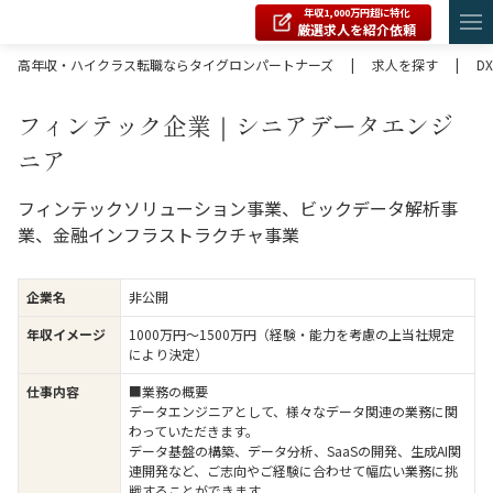
年収1,000万円超に特化
厳選求人を紹介依頼
高年収・ハイクラス転職ならタイグロンパートナーズ
|
求人を探す
|
DX
フィンテック企業｜シニアデータエンジ
ニア
フィンテックソリューション事業、ビックデータ解析事
業、金融インフラストラクチャ事業
企業名
非公開
年収イメージ
1000万円〜1500万円（経験・能力を考慮の上当社規定
により決定）
仕事内容
■業務の概要
データエンジニアとして、様々なデータ関連の業務に関
わっていただきます。
データ基盤の構築、データ分析、SaaSの開発、生成AI関
連開発など、ご志向やご経験に合わせて幅広い業務に挑
戦することができます。