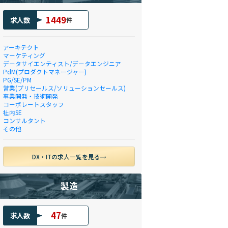
1449
求人数
件
アーキテクト
マーケティング
データサイエンティスト/データエンジニア
PdM(プロダクトマネージャー)
PG/SE/PM
営業(プリセールス/ソリューションセールス)
事業開発・技術開発
コーポレートスタッフ
社内SE
コンサルタント
その他
DX・ITの求人一覧を見る
製造
47
求人数
件