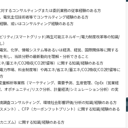
に対するコンサルティングまたは委託業務の従事経験のある方
、電気主任技術者等でコンサルティング経験のある方
経験、或いはコンサルティング経験のある方
ビリティ/スマートグリッド/再生可能エネルギー/電力制度改革等の知識/
し）
電気、化学、情報システム等あるいは経済、経営、国際関係等に関する
を有し、当該分野の最新動向を理解・分析できること
ネ/蓄エネ/CO2吸収/CO2貯留等）に関する知識/経験のある方
力市場、料金制度等）や再エネ/省エネ/蓄エネ/CO2吸収/CO2貯留等に
方
多変量解析等業務（マーケティング、需要予測、生産管理、OpEx（営業経
管理、オポチュニティ/リスク分析、計量経済/シミュレーション分析）の実
R/環境調査コンサルティング、環境社会影響評価/分析の知識/経験のある方
セスメント）、CFP（カーボンフットプリント）に関する知識/経験のある
メカニズム）に関する知識/経験のある方