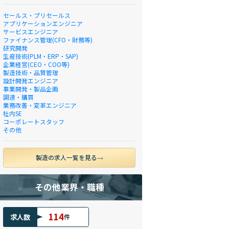
セールス・プリセールス
アプリケーションエンジニア
サービスエンジニア
ファイナンス管理(CFO・財務等)
研究開発
生産技術(PLM・ERP・SAP)
企業経営(CEO・COO等)
製造技術・品質管理
設計開発エンジニア
事業開発・製品企画
調達・購買
業務改善・変革エンジニア
社内SE
コーポレートスタッフ
その他
製造の求人一覧を見る
その他業界・職種
114
求人数
件