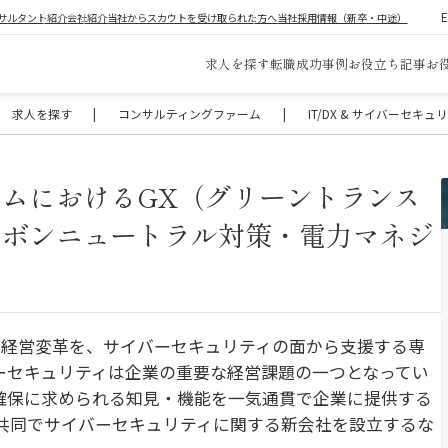
サルタント紹介
会社紹介
当社からスカウトを受け取られた方へ
当社採用情報（新卒・中途）
求人を探す
転職成功事例
お役立ち記事
お
求人を探す
|
コンサルティングファーム
|
IT/DX & サイバーセキ
ムにおけるGX（グリーントランス
ーボンニュートラル対策・電力マネジ
た経営変革を、サイバーセキュリティの面から支援する専
バーセキュリティは企業の重要な経営課題の一つとなってい
の確保に求められる知見・機能を一気通貫で企業に提供する
の共同でサイバーセキュリティに関する新会社を設立するな