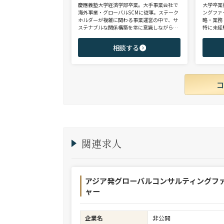
慶應義塾大学経済学部卒業。大手事業会社で
大学卒業
海外事業・グローバルSCMに従事。ステーク
ングファ
ホルダーが複雑に関わる事業運営の中で、サ
略・業務
ステナブルな関係構築を常に意識しながら意
特に未経
思決定や実務に携わる。ヘッドハンターに転
チェンジ
身後、コンサル（戦略・総合・FAS）、総合
からシニ
相談する
商社、投資銀行、大手事業会社を始めとする
ご志向と
幅広い領域で、若手～エグゼクティブまでご
ご提案さ
支援実績多数。
関連求人
アジア発グローバルコンサルティングフ
ャー
企業名
非公開