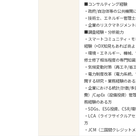
■コンサルティング経験
・政府/自治体等の公共機関
・技術士、エネルギー管理士
・企業のリスクマネジメント
■調査経験・分析能力
・スマートコミュニティ・モ
経験（+DX知見もあれば尚よ
・環境・エネルギー、機械、
修士修了相当程度の専門知識
・気候変動対策（再エネ/省エ
・電力制度改革（電力系統、電
関する研究・業務経験のある
・企業における統計/計数/
費）/CapEx（設備投資）
務経験のある方
・SDGs、ESG投資、CS
・LCA（ライフサイクルア
方
・JCM（二国間クレジット