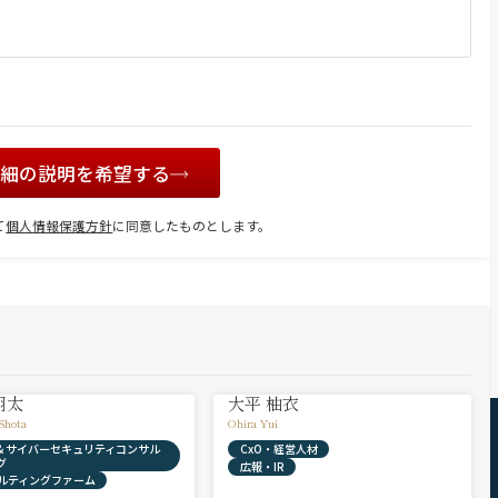
詳細の説明を希望する
て
個人情報保護方針
に同意したものとします。
翔太
大平 柚衣
Shota
Ohira Yui
X & サイバーセキュリティコンサル
CxO・経営人材
グ
広報・IR
ルティングファーム