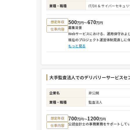
業種・職種
IT/DX & サイバーセキ
500
670
想定年収
万円〜
万円
募集背景
仕事内容
Webサービスにおける、運用保守およ
現在のプロジェクト運営体制見直しに
もっと見る
大手監査法人でのデリバリーサービスセ
企業名
非公開
業種・職種
監査法人
700
1200
想定年収
万円〜
万円
公認会計士の事務業務をサポートして
仕事内容