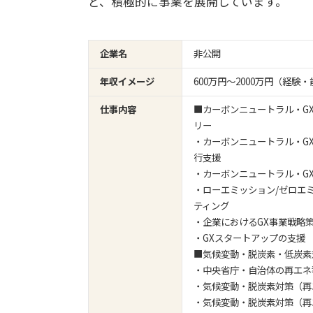
ど、積極的に事業を展開しています。
企業名
非公開
年収イメージ
600万円〜2000万円（経
仕事内容
■カーボンニュートラル・G
リー
・カーボンニュートラル・G
行支援
・カーボンニュートラル・G
・ローエミッション/ゼロエ
ティング
・企業におけるGX事業戦略
・GXスタートアップの支援
■気候変動・脱炭素・低炭素
・中央省庁・自治体の再エネ
・気候変動・脱炭素対策（再
・気候変動・脱炭素対策（再