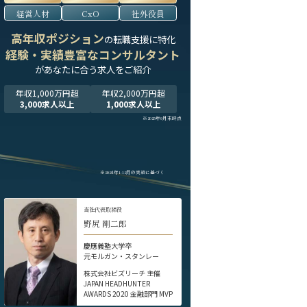
経営人材
CxO
社外役員
高年収ポジション
の転職支援に特化
経験・実績豊富なコンサルタント
が
あなたに合う求人をご紹介
年収1,000万円超
年収2,000万円超
3,000求人以上
1,000求人以上
※2025年9月末時点
※2024年1-12月の実績に基づく
当社代表取締役
野尻 剛二郎
慶應義塾大学卒
元モルガン・スタンレー
株式会社ビズリーチ 主催
JAPAN HEADHUNTER
AWARDS 2020 金融部門 MVP