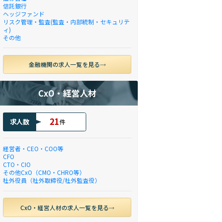
信託銀行
ヘッジファンド
リスク管理・監査(監査・内部統制・セキュリテ
ィ)
その他
金融機関の求人一覧を見る
CxO・経営人材
21
求人数
件
経営者・CEO・COO等
CFO
CTO・CIO
その他CxO（CMO・CHRO等）
社外役員（社外取締役/社外監査役）
CxO・経営人材の求人一覧を見る