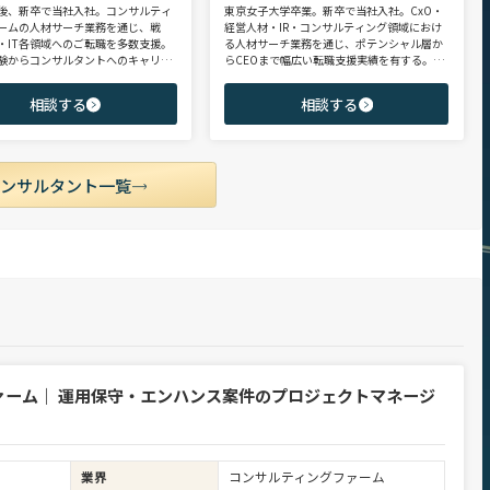
後、新卒で当社入社。コンサルティ
東京女子大学卒業。新卒で当社入社。CxO・
ームの人材サーチ業務を通じ、戦
経営人材・IR・コンサルティング領域におけ
・IT各領域へのご転職を多数支援。
る人材サーチ業務を通じ、ポテンシャル層か
験からコンサルタントへのキャリア
らCEOまで幅広い転職支援実績を有する。コ
支援に強み。 若手・ポテンシャル層
ンサルタントとして、IRを始めとするコーポ
ア・ハイクラス層まで、候補者様の
レート部門およびコンサルティングファーム
相談する
相談する
市場動向を踏まえ最適なキャリアを
領域を中心に担当。未経験・ポテンシャル層
せていただきます。
からミドル・ハイクラス層まで、年代・職階
を問わず幅広くご支援可能。
コンサルタント一覧
ァーム｜ 運用保守・エンハンス案件のプロジェクトマネージ
業界
コンサルティングファーム