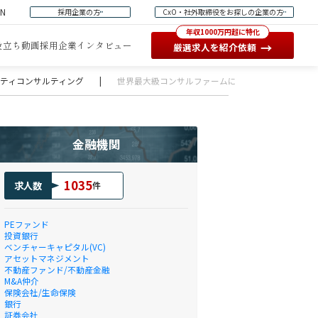
EN
採用企業の方
CxO・社外取締役をお探しの企業の方
年収1000万円超に特化
役立ち動画
採用企業インタビュー
→
厳選求人を紹介依頼
ュリティコンサルティング
|
世界最大級コンサルファームにおけるGX（グリー
金融機関
1035
求人数
件
PEファンド
投資銀行
ベンチャーキャピタル(VC)
アセットマネジメント
不動産ファンド/不動産金融
M&A仲介
保険会社/生命保険
銀行
証券会社