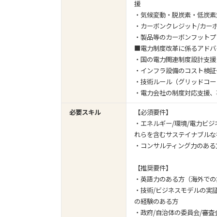
援
・気候変動・脱炭素・低炭素
・カーボンクレジット/カー
・製品等のカーボンフットプ
■電力制度改革に係るアドバ
・国の電力関連制度設計支援
・インフラ設備のコスト検証
・技術ルール（グリッドコー
・電力会社の制度対応支援、
必要スキル
【必須要件】
・エネルギー/環境/電力ビジ
れらを含むサステイナブルな
・コンサルティング力のある
【推奨要件】
・英語力のある方（海外での業
・技術/ビジネスモデルの実
の経験のある方
・政府/自治体の委員会/審