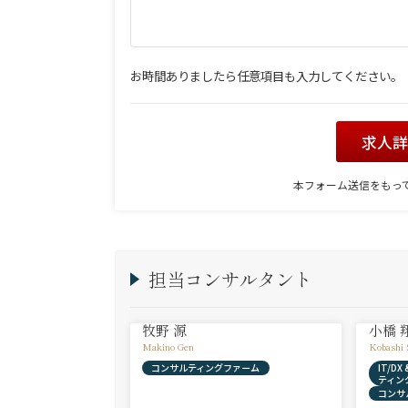
お時間ありましたら任意項目も入力してください。
求人
本フォーム送信をもっ
担当コンサルタント
牧野 源
小橋 
Makino Gen
Kobashi 
コンサルティングファーム
IT/D
ティン
コンサ