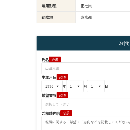
雇用形態
正社員
勤務地
東京都
お問
氏名
必須
生年月日
必須
年
月
日
希望業界
必須
ご相談内容
必須