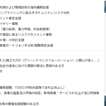
対策および環境技術の海外展開支援
ボンプライシングに係るオポチュニティ/リスク分析
リント算定支援
イザリー業務
（電力系統、電力市場、料金制度等）
や建設に係るリスクマネジメント業務
ド等）の改訂支援
事業ポートフォリオ分析/戦略策定支援
ネス/再エネ/GX（グリーントランスフォーメーション）に関心が高く、こ
社会の達成に向けた課題の解決に意欲のある方
方
務経験、TOEICが900点超等であれば尚よし）
証、事業化推進及び評価の知見、新規事業・サービスの立上げ及び評価等
査会等の開催支援経験のある方