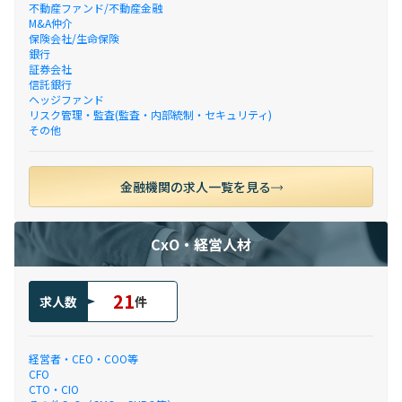
不動産ファンド/不動産金融
M&A仲介
保険会社/生命保険
銀行
証券会社
信託銀行
ヘッジファンド
リスク管理・監査(監査・内部統制・セキュリティ)
その他
金融機関の求人一覧を見る
CxO・経営人材
21
求人数
件
経営者・CEO・COO等
CFO
CTO・CIO