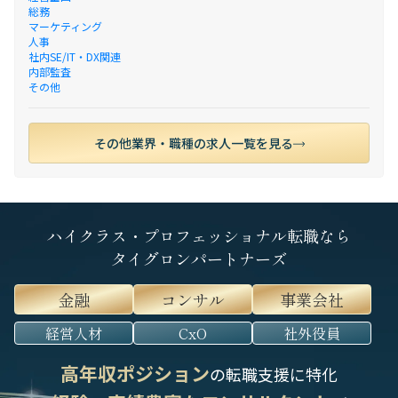
総務
マーケティング
人事
社内SE/IT・DX関連
内部監査
その他
その他業界・職種の求人一覧を見る
ハイクラス・プロフェッショナル転職なら
タイグロンパートナーズ
金融
コンサル
事業会社
経営人材
CxO
社外役員
高年収ポジション
の転職支援に特化