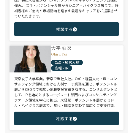
強み。 若手・ポテンシャル層からシニア・ハイクラス層まで、候
補者様のご志向と市場動向を踏まえ最適なキャリアをご提案させ
ていただきます。
相談する
大平 柚衣
Ohira Yui
CxO・経営人材
広報・IR
東京女子大学卒業。新卒で当社入社。CxO・経営人材・IR・コン
サルティング領域における人材サーチ業務を通じ、ポテンシャル
層からCEOまで幅広い転職支援実績を有する。コンサルタントと
して、IRを始めとするコーポレート部門およびコンサルティング
ファーム領域を中心に担当。未経験・ポテンシャル層からミド
ル・ハイクラス層まで、年代・職階を問わず幅広くご支援可能。
相談する