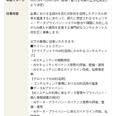
より決定）
仕事内容
企業における生成AIを含むAI技術を活用したデジタル改
革を推進するにあたって、新たに想定されるセキュリテ
ィ・データプライバシーリスクの懸念や課題に対応しな
がらAI導入や運用を支援する専門的なコンサルタント人
材を広く募集します。
以下の業務に従事いただきます。
■サイバーストラテジー
【クライアントでのAI利活用にかかわるコンサルティン
グ】
・AIセキュリティの戦略策定
・AIセキュリティガバナンス態勢の評価、整備・運用
・AIセキュリティに係るガイドライン作成、社規策定
等
【デロイトでのAI利活用】
・コンサルティング業務におけるAI利活用の推進
■データ&プライバシー
【AIシステムの利用に係るデータ管理やプライバシー・
個人情報保護の検討】
・AIデータ・プライバシーガバナンス態勢の評価、整
備・運用
・AIデータ・プライバシーに係るガイドライン作成、社
規策定