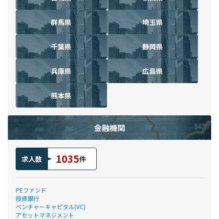
群馬県
埼玉県
千葉県
静岡県
兵庫県
広島県
熊本県
金融機関
1035
求人数
件
PEファンド
投資銀行
ベンチャーキャピタル(VC)
アセットマネジメント