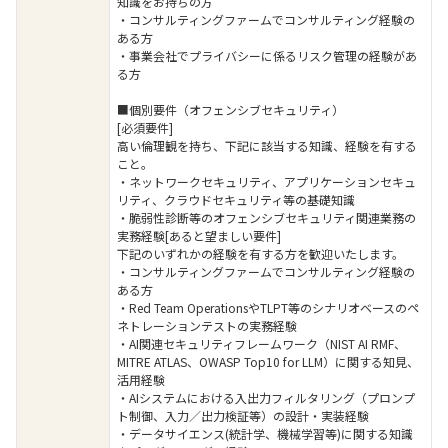
知識をお持ちの方
・コンサルティングファームでコンサルティング経験の
ある方
・事業会社でプライバシーに係るリスク管理の経験があ
る方
■個別要件（オフェンシブセキュリティ）
[必須要件]
高い倫理観を持ち、下記に該当する知識、経験を有する
こと。
・ネットワークセキュリティ、アプリケーションセキュ
リティ、クラウドセキュリティ等の基礎知識
・脆弱性診断等のオフェンシブセキュリティ関連業務の
実務経験[あると望ましい要件]
下記のいずれかの経験を有する方を歓迎いたします。
・コンサルティングファームでコンサルティング経験の
ある方
・Red Team OperationsやTLPT等のシナリオベースのペ
ネトレーションテストの実務経験
・AI関連セキュリティフレームワーク（NIST AI RMF、
MITRE ATLAS、OWASP Top10 for LLM）に関する知見、
活用経験
・AIシステムにおける入出力フィルタリング（プロンプ
ト制御、入力／出力検証等）の設計・実装経験
・データサイエンス(統計学、機械学習等)に関する知識