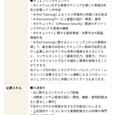
■オフェンシブセキュリティ
・AIシステムに対する脅威モデリングを通じた脅威分析
及び攻撃シナリオ作成
・AI Red Teamingによるリスク評価及び改善に係る助言
・AI Red teamingサービス基盤の設計・開発・運用
・AIセキュリティ（Offensive Security）関連のオファリ
ングやPoC/デモ環境の構築
・AIセキュリティに関する最新脅威・攻撃手法の調査、
情報共有
・AI Red teamingに関するトレーニングこれらの業務を
通じて、最先端のAI技術とセキュリティ領域の知見を活
かし企業におけるデジタル改革の推進を支えるととも
に、コンサルタントとして顧客対応力、提案力、プロジ
ェクトマネジメント力などの幅広い業務を経験すること
ができます。
当グループ内の他ビジネスやグローバルメンバファーム
のメンバと協働するなどチーム横断によるコラボレーシ
ョンしプロジェクトに参画いただくケースもあります。
必要スキル
■共通要件
・AIに関するコンサルティング経験
・AI関連システム環境の設計・開発、構築・運用経験[あ
ると望ましい要件]
下記のいずれかの経験を有する方を歓迎いたします。
・上記提供サービスにおける業務経験または同等の専門