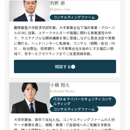
牧野 源
Makino Gen
コンサルティングファーム
慶應義塾大学経済学部卒業。大手事業会社で海外事業・グローバ
ルSCMに従事。ステークホルダーが複雑に関わる事業運営の中
で、サステナブルな関係構築を常に意識しながら意思決定や実務
に携わる。ヘッドハンターに転身後、コンサル（戦略・総合・FA
S）、総合商社、投資銀行、大手事業会社を始めとする幅広い領
域で、若手～エグゼクティブまでご支援実績多数。
相談する
小橋 翔太
Kobashi Shota
IT/DX & サイバーセキュリティコンサ
ルティング
コンサルティングファーム
大学卒業後、新卒で当社入社。コンサルティングファームの人材
サーチ業務を通じ、戦略・業務・IT各領域へのご転職を多数支
援。特に未経験からコンサルタントへのキャリアチェンジ支援に