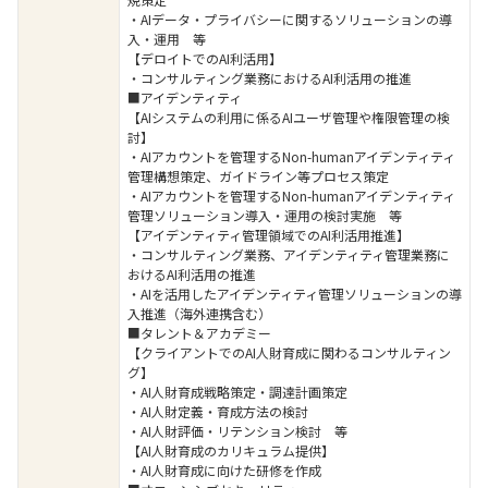
・AIデータ・プライバシーに関するソリューションの導
入・運用 等
【デロイトでのAI利活用】
・コンサルティング業務におけるAI利活用の推進
■アイデンティティ
【AIシステムの利用に係るAIユーザ管理や権限管理の検
討】
・AIアカウントを管理するNon-humanアイデンティティ
管理構想策定、ガイドライン等プロセス策定
・AIアカウントを管理するNon-humanアイデンティティ
管理ソリューション導入・運用の検討実施 等
【アイデンティティ管理領域でのAI利活用推進】
・コンサルティング業務、アイデンティティ管理業務に
おけるAI利活用の推進
・AIを活用したアイデンティティ管理ソリューションの導
入推進（海外連携含む）
■タレント＆アカデミー
【クライアントでのAI人財育成に関わるコンサルティン
グ】
・AI人財育成戦略策定・調達計画策定
・AI人財定義・育成方法の検討
・AI人財評価・リテンション検討 等
【AI人財育成のカリキュラム提供】
・AI人財育成に向けた研修を作成