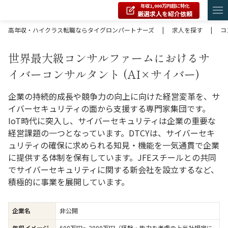
年収1,000万円超に特化
厳選求人を紹介依頼
高年収・ハイクラス転職ならタイグロンパートナーズ
|
求人を探す
|
コ
世界最大級コンサルファームにおけるサ
イバーコンサルタント (AI×サイバー)
企業の持続的成長や競争力の向上に向けた経営変革を、サ
イバーセキュリティの面から支援する専門家集団です。
IoT時代に突入し、サイバーセキュリティは企業の重要な
経営課題の一つとなっています。DTCYは、サイバーセキ
ュリティの確保に求められる知見・機能を一気通貫で企業
に提供する体制を保有しています。JFEスチールとの共同
でサイバーセキュリティに関する新会社を設立するなど、
積極的に事業を展開しています。
企業名
非公開
年収イメージ
600万円〜2000万円（経験・能力を考慮の上当社規定に