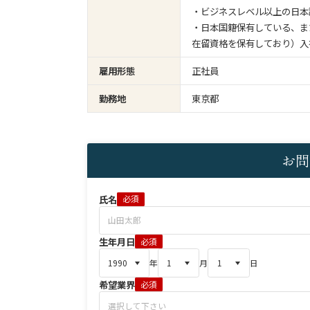
・ビジネスレベル以上の日本
・日本国籍保有している、ま
在留資格を保有しており）入
雇用形態
正社員
勤務地
東京都
お問
氏名
必須
生年月日
必須
年
月
日
希望業界
必須