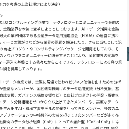
験・能力を考慮の上当社規定により決定）
業＞
たDXコンサルティング企業で「テクノロジーとコミュニティーで金融の
、金融業界を本気で変革しようとしております。AI・データ活用を金融
最大の業界団体である金融データ活用推進協会（FDUA）の運営に携わ
ティーとの繋がりなどから業界の課題を解決したり、さらに当社として汎
の自社プロダクトやコンサルティングパッケージを開発をしており、そ
のノウハウをコミュニティーに還元することにより、金融業界の変革を
ィー運営を基盤とする我々だからこそできる、テクノロジーによる真の業
仲間を募集しております。
AI・データ事業では、実際に現場で使われビジネス価値を出すための分析
が豊富なメンバーが、金融機関様向けのデータ活用支援（分析支援、基
育成支援、ガバナンス構築支援など）と自社プロダクトの開発・提供を
I・データ分析組織をゼロから立ち上げてきたメンバーや、高度なデータ
を生み出すAI・機械学習モデルの開発を行ってきたメンバー、多数のユ
アプリケーションの中核機能の実装を担ってきたメンバーなどが多く在
機関のデータ分析組織（CoE）にとっての羅針盤「CoE of CoE」にな
げていくことを目指して、日々活動しています。なお、当社が自社開発