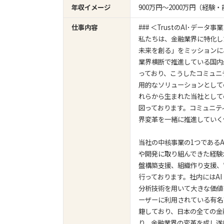
年収イメージ
900万円〜2000万円（経
仕事内容
### ＜TrustのAI･データ事
私たちは、金融業界に特化し
未来を創る」をミッションに
業界横断で推進している国内
っており、こうしたコミュニ
用的なソリューションとして
れらから生まれた当社として
図っております。コミュニテ
界変革を一緒に推進していく
当社の中核事業の1つである
や開発に取り組んできた経験
盤構築支援、組織作り支援、
行っております。社内にはA
分析技術を用いて大きな価値
ーザーに利用されている有名
籍しており、日本の全ての金融
り、金融業界の変革を成し遂