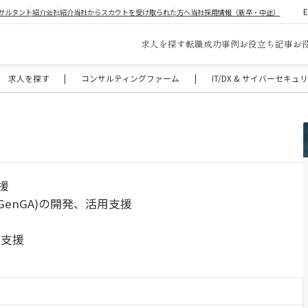
サルタント紹介
会社紹介
当社からスカウトを受け取られた方へ
当社採用情報（新卒・中途）
求人を探す
転職成功事例
お役立ち記事
お
求人を探す
|
コンサルティングファーム
|
IT/DX & サイバーセキ
援
st GenGA)の開発、活用支援
業支援