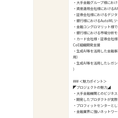
・大手金融グループ様におけ
・資産運用会社様におけるAI
・証券会社様におけるデジタ
・銀行様におけるAutoML
・金融コングロマリット様で
・銀行様における市場分析モ
・カード会社様・証券会社様
CoE組織開発支援
・生成AI等を活用した金融事
用）
・生成AI等を活用したレガシ
）
### ＜魅力ポイント＞
◤プロジェクトの魅力◢
・大手金融機関とのビジネス
・開発したプロダクトが実際
・プロフィットセンターとし
・金融業界に強いネットワー