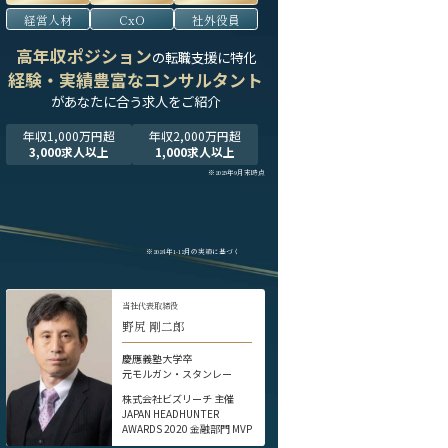
経営人材
CxO
社外役員
高年収ポジション
の転職支援に特化
経験・実績豊富なコンサルタント
が
あなたに合う求人をご紹介
年収1,000万円超
年収2,000万円超
3,000求人以上
1,000求人以上
※2025年9月末時点
※2024年1-12月の実績に基づく
当社代表取締役
野尻 剛二郎
慶應義塾大学卒
元モルガン・スタンレー
株式会社ビズリーチ 主催
JAPAN HEADHUNTER
AWARDS 2020 金融部門 MVP