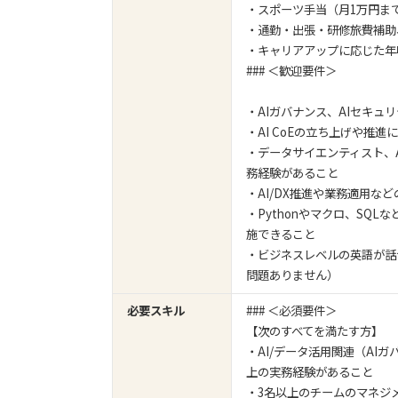
・スポーツ手当（月1万円ま
・通勤・出張・研修旅費補助
・キャリアアップに応じた年
### ＜歓迎要件＞
・AIガバナンス、AIセキュ
・AI CoEの立ち上げや推
・データサイエンティスト、
務経験があること
・AI/DX推進や業務適用
・Pythonやマクロ、SQ
施できること
・ビジネスレベルの英語が話
問題ありません）
必要スキル
### ＜必須要件＞
【次のすべてを満たす方】
・AI/データ活用関連（AI
上の実務経験があること
・3名以上のチームのマネジ