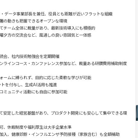
AI・データ事業部長を兼任、役員とも距離が近いフラットな組織
署の動きも把握できるオープンな環境
てチーム全体に裁量があり、最新技術導入にも積極的
曜夕方の交流会など、風通しの良い雰囲気と一体感
読会、社内技術勉強会を定期開催
ンラインコース・カンファレンス参加など、裁量ある研鑽費用補助制度
ォームに縛られず、目的に応じた柔軟な学びが可能
ウントを付与し、生成AI活用も推進
コミュニティ活動にも自由に参加可能
て安定した経営基盤があり、プロダクト開発にも安心して集中できる環
可、休暇制度や福利厚生は大手企業水準
加入、健康診断・インフルエンザ予防接種（家族含む）も全額補助