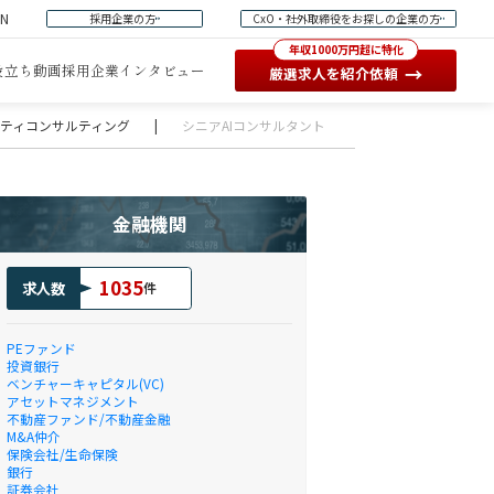
EN
採用企業の方
CxO・社外取締役をお探しの企業の方
年収1000万円超に特化
役立ち動画
採用企業インタビュー
→
厳選求人を紹介依頼
ュリティコンサルティング
|
シニアAIコンサルタント
金融機関
1035
求人数
件
PEファンド
投資銀行
ベンチャーキャピタル(VC)
アセットマネジメント
不動産ファンド/不動産金融
M&A仲介
保険会社/生命保険
銀行
証券会社