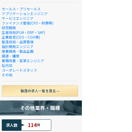
セールス・プリセールス
アプリケーションエンジニア
サービスエンジニア
ファイナンス管理(CFO・財務等)
研究開発
生産技術(PLM・ERP・SAP)
企業経営(CEO・COO等)
製造技術・品質管理
設計開発エンジニア
事業開発・製品企画
調達・購買
業務改善・変革エンジニア
社内SE
コーポレートスタッフ
その他
製造の求人一覧を見る
その他業界・職種
114
求人数
件