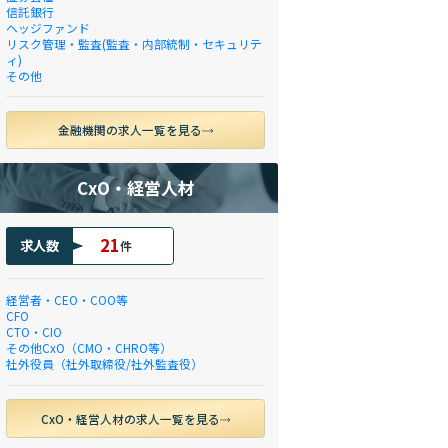
信託銀行
ヘッジファンド
リスク管理・監査(監査・内部統制・セキュリテ
ィ)
その他
金融機関の求人一覧を見る
CxO・経営人材
21
求人数
件
経営者・CEO・COO等
CFO
CTO・CIO
その他CxO（CMO・CHRO等）
社外役員（社外取締役/社外監査役）
CxO・経営人材の求人一覧を見る