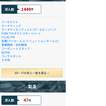
1449
求人数
件
アーキテクト
マーケティング
データサイエンティスト/データエンジニア
PdM(プロダクトマネージャー)
PG/SE/PM
営業(プリセールス/ソリューションセールス)
事業開発・技術開発
コーポレートスタッフ
社内SE
コンサルタント
その他
DX・ITの求人一覧を見る
製造
47
求人数
件