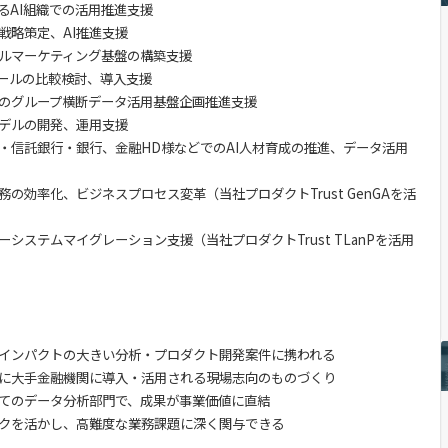
るAI組織での活用推進支援
戦略策定、AI推進支援
ルマーケティング基盤の構築支援
ツールの比較検討、導入支援
のグループ横断データ活用基盤企画推進支援
デルの開発、運用支援
・信託銀行・銀行、金融HD様などでのAI人材育成の推進、データ活用
務の効率化、ビジネスプロセス変革（当社プロダクトTrust GenGAを活
ーシステムマイグレーション支援（当社プロダクトTrust TLanPを活用
インパクトの大きい分析・プロダクト開発案件に携われる
に大手金融機関に導入・活用される現場志向のものづくり
てのデータ分析部門で、成果が事業価値に直結
クを活かし、高難度な業務課題に深く関与できる