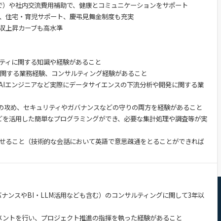
で）や社内交流費用補助で、健康とコミュニケーションをサポート
、住宅・育児サポート、慶弔見舞金制度も充実
収上昇カーブも高水準
リティに関する知識や経験があること
進に関する業務経験、コンサルティング経験があること
AIエンジニアなど実際にデータサイエンスの下流分析や開発に関する業
などの攻め、セキュリティやガバナンスなどの守りの両方を経験があること
Lなどを活用した簡単なプログラミングができ、必要な集計処理や調査等が実
せること（技術的な会話において英語で意思疎通をとることができれば
ガバナンスやBI・LLM活用なども含む）のコンサルティングに関して3年以
メントを行い、プロジェクト推進の指揮を執った経験があること