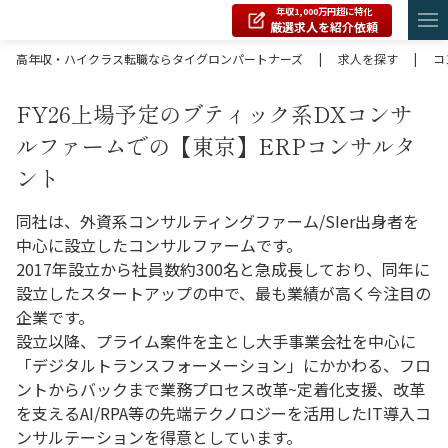
年収1,000万円超に特化
厳選求人を紹介依頼
高年収・ハイクラス転職ならタイグロンパートナーズ
|
求人を探す
|
コ
FY26上場予定のブティック系DXコンサ
ルファームでの【東京】ERPコンサルタ
ント
同社は、外資系コンサルティングファーム/SIer出身者を
中心に設立したコンサルファームです。
2017年設立から社員数約300名と急成長しており、同年に
設立したスタートアップの中で、最も業績が高く今注目の
企業です。
設立以降、プライム案件を主とし大手事業会社を中心に
「デジタルトランスフォーメーション」にかかわる、フロ
ントからバックまで業務プロセス改革~定着化支援、改革
を支えるAI/RPA等の先端テクノロジーを活用したIT導入コ
ンサルテーションを得意としています。