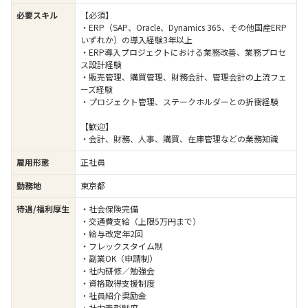
必要スキル
【必須】
・ERP（SAP、Oracle、Dynamics 365、その他国産ERP
いずれか）の導入経験3年以上
・ERP導入プロジェクトにおける業務改善、業務プロセ
ス設計経験
・販売管理、購買管理、財務会計、管理会計の上流フェ
ーズ経験
・プロジェクト管理、ステークホルダーとの折衝経験
【歓迎】
・会計、財務、人事、購買、在庫管理などの業務知識
雇用形態
正社員
勤務地
東京都
待遇/福利厚生
・社会保険完備
・交通費支給（上限5万円まで）
・給与改定年2回
・フレックスタイム制
・副業OK（申請制）
・社内研修／勉強会
・資格取得支援制度
・社員紹介奨励金
・社内表彰制度