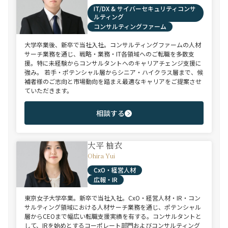
IT/DX & サイバーセキュリティコンサ
ルティング
コンサルティングファーム
大学卒業後、新卒で当社入社。コンサルティングファームの人材
サーチ業務を通じ、戦略・業務・IT各領域へのご転職を多数支
援。特に未経験からコンサルタントへのキャリアチェンジ支援に
強み。 若手・ポテンシャル層からシニア・ハイクラス層まで、候
補者様のご志向と市場動向を踏まえ最適なキャリアをご提案させ
ていただきます。
相談する
大平 柚衣
Ohira Yui
CxO・経営人材
広報・IR
東京女子大学卒業。新卒で当社入社。CxO・経営人材・IR・コン
サルティング領域における人材サーチ業務を通じ、ポテンシャル
層からCEOまで幅広い転職支援実績を有する。コンサルタントと
して、IRを始めとするコーポレート部門およびコンサルティング