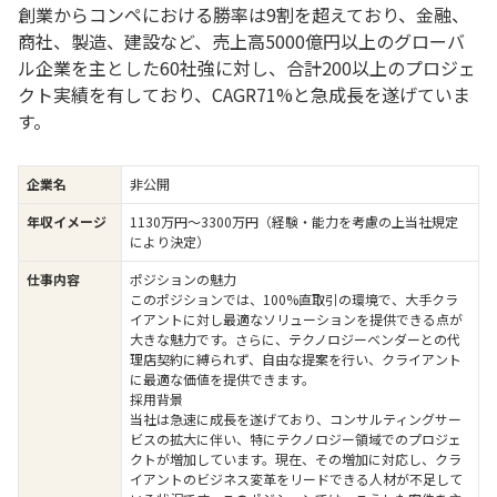
創業からコンペにおける勝率は9割を超えており、金融、
商社、製造、建設など、売上高5000億円以上のグローバ
ル企業を主とした60社強に対し、合計200以上のプロジェ
クト実績を有しており、CAGR71%と急成長を遂げていま
す。
企業名
非公開
年収イメージ
1130万円〜3300万円（経験・能力を考慮の上当社規定
により決定）
仕事内容
ポジションの魅力
このポジションでは、100%直取引の環境で、大手クラ
イアントに対し最適なソリューションを提供できる点が
大きな魅力です。さらに、テクノロジーベンダーとの代
理店契約に縛られず、自由な提案を行い、クライアント
に最適な価値を提供できます。
採用背景
当社は急速に成長を遂げており、コンサルティングサー
ビスの拡大に伴い、特にテクノロジー領域でのプロジェ
クトが増加しています。現在、その増加に対応し、クラ
イアントのビジネス変革をリードできる人材が不足して