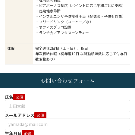
・ピアボーナス制度（ポイントに応じ半期ごとに支給）
・定期健康診断
・インフルエンザ予防接種手当（配偶者・子供も対象）
・フリードリンク（コーヒー／水）
・オフィスグリコ設置
・ランチ会／アフタヌーンティー
…
休暇
完全週休2日制（土・日）、祝日
年次有給休暇（初年度10日 以降勤続年数に応じて付与日
数変動あり）
お問い合わせフォーム
氏名
必須
メールアドレス
必須
生年月日
必須