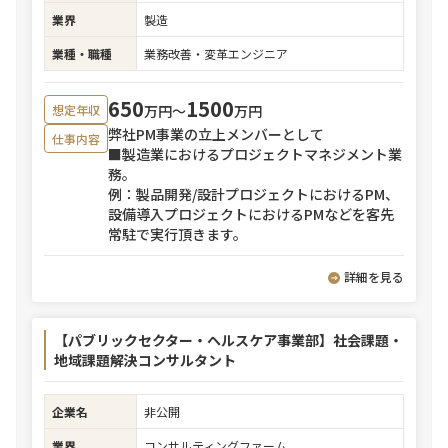
業界
製造
業種・職種
業務改善・変革エンジニア
650
1500
万円〜
万円
想定年収
弊社PM事業の立上メンバーとして
仕事内容
■製造業におけるプロジェクトマネジメント業
務。
例：製品開発/設計プロジェクトにおけるPM、
設備導入プロジェクトにおけるPMなどを客先
常駐で実行頂きます。
詳細を見る
【パブリックセクター・ヘルスケア事業部】社会課題・
地域課題解決コンサルタント
企業名
非公開
業界
コンサルティングファーム