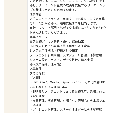
いる状況です。このポジションでは、こうした案件を主
導し、クライアント企業の成長を支援するリーダーシッ
プを発揮できる方を求めています。
仕事内容
大手エンタープライズ企業向けにERP導入における業務
分析・設計から導入、運用支援までを担当します。
当社エンジニア部門・外部BPと協働しながらプロジェク
トを推進していただきます。
業務イメージ
顧客業務プロセス分析・設計、課題抽出
ERP導入を通じた業務改善提案及び要件定義
システム全体構成・連携方針の策定
プロジェクト計画立案、スケジュール管理、予算管理
システム設定、テスト、データ移行、導入支援
導入後の保守、運用設計
応募条件
求める経験
【必須】
・ERP（SAP、Oracle、Dynamics 365、その他国産ERP
いずれか）の導入経験3年以上
・ERP導入プロジェクトにおける業務改善、業務プロセ
ス設計経験
・販売管理、購買管理、財務会計、管理会計の上流フェ
ーズ経験
・プロジェクト管理、ステークホルダーとの折衝経験