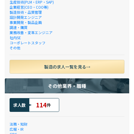
生産技術(PLM・ERP・SAP)
企業経営(CEO・COO等)
製造技術・品質管理
設計開発エンジニア
事業開発・製品企画
調達・購買
業務改善・変革エンジニア
社内SE
コーポレートスタッフ
その他
製造の求人一覧を見る
その他業界・職種
114
求人数
件
法務・知財
広報・IR