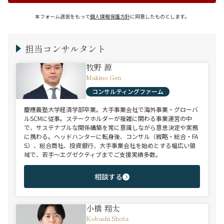
本フォーム送信をもって
個人情報保護方針
に同意したものとします。
担当コンサルタント
牧野 源
Makino Gen
コンサルティングファーム
慶應義塾大学経済学部卒業。大手事業会社で海外事業・グローバ
ルSCMに従事。ステークホルダーが複雑に関わる事業運営の中
で、サステナブルな関係構築を常に意識しながら意思決定や実務
に携わる。ヘッドハンターに転身後、コンサル（戦略・総合・FA
S）、総合商社、投資銀行、大手事業会社を始めとする幅広い領
域で、若手～エグゼクティブまでご支援実績多数。
相談する
小橋 翔太
Kobashi Shota