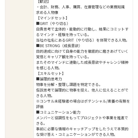
【歓迎】
・会計、財務、人事、購買、在庫管理などの業務知識
求める人物像
【マインドセット】
■GRIT（やり切る）
自責思考で主体的・能動的に行動し、結果にコミットす
るマインド・経験を持っている。
当社の社名にあるGRIT（やり切る）を体現できる人物。
■BE STRONG（成長意欲）
目的達成に向けて自身の能力を徹底的に磨きあげていく
覚悟とキャリア観を持っている。
またそのマインドに連動した成長意欲やチャレンジ精神
を感じる人物。
【スキルセット】
■論理的思考力
物事を分解・整理し課題を特定できる。
仮説思考で論理的に物事を捉え、他人に伝えることがで
きる人物。
※コンサル未経験者の場合はポテンシャル/素養の有無を
評価
■コミュニケーション能力
メンバーと協調性をもってプロジェクトや事業を推進で
きる。
事前に必要な情報のキャッチアップをしたうえで本質的
な受け答え・コミュニケーションができる人物。