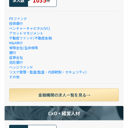
1035
求人数
件
PEファンド
投資銀行
ベンチャーキャピタル(VC)
アセットマネジメント
不動産ファンド/不動産金融
M&A仲介
保険会社/生命保険
銀行
証券会社
信託銀行
ヘッジファンド
リスク管理・監査(監査・内部統制・セキュリティ)
その他
金融機関の求人一覧を見る
CxO・経営人材