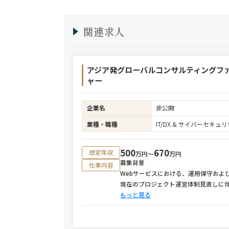
関連求人
アジア発グローバルコンサルティングフ
ャー
企業名
非公開
業種・職種
IT/DX & サイバーセキ
500
670
想定年収
万円〜
万円
募集背景
仕事内容
Webサービスにおける、運用保守およ
現在のプロジェクト運営体制見直しに
もっと見る