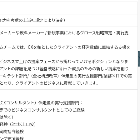
験・能力を考慮の上当社規定により決定）
メーカーや飲料メーカー / 新規事業におけるグロース戦略策定・実行支
ムチームでは、CXを軸としたクライアントの経営数値に直結する支援を
ビジネス立上げの提案フェーズから携わっていけるポジションとなりま
アントの課題を見つけ経営戦略に沿った成長のための新しい提案を創り
ーキテクト部門/（全社構造改革）伴走型の実行支援部門/業務×ITでの実
となり、クライアントのビジネスに貢献していきます。
（CXコンサルタント）伴走型の実行支援部門：
等でのビジネスコンサルタントとしてのご経験
は除く）
経験（3年以上目安）
実務担当経験
ング支援経験