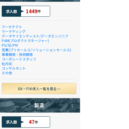
1449
求人数
件
アーキテクト
マーケティング
データサイエンティスト/データエンジニア
PdM(プロダクトマネージャー)
PG/SE/PM
営業(プリセールス/ソリューションセールス)
事業開発・技術開発
コーポレートスタッフ
社内SE
コンサルタント
その他
DX・ITの求人一覧を見る
製造
47
求人数
件