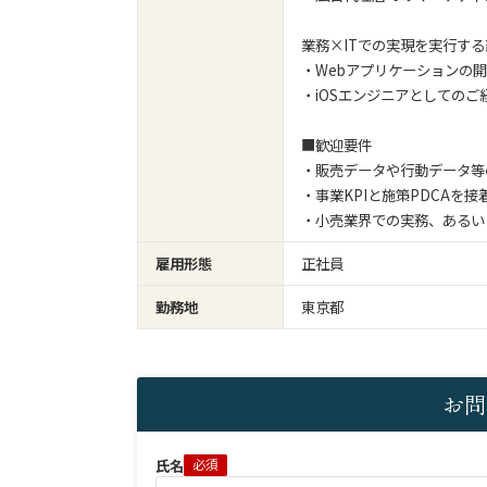
業務×ITでの実現を実行する
・Webアプリケーションの
・iOSエンジニアとしてのご経験
■歓迎要件
・販売データや行動データ等
・事業KPIと施策PDCAを
・小売業界での実務、あるい
雇用形態
正社員
勤務地
東京都
お問
氏名
必須