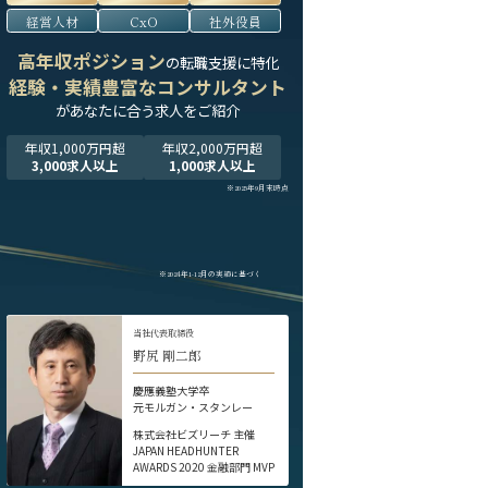
経営人材
CxO
社外役員
高年収ポジション
の転職支援に特化
経験・実績豊富なコンサルタント
が
あなたに合う求人をご紹介
年収1,000万円超
年収2,000万円超
3,000求人以上
1,000求人以上
※2025年9月末時点
※2024年1-12月の実績に基づく
当社代表取締役
野尻 剛二郎
慶應義塾大学卒
元モルガン・スタンレー
株式会社ビズリーチ 主催
JAPAN HEADHUNTER
AWARDS 2020 金融部門 MVP