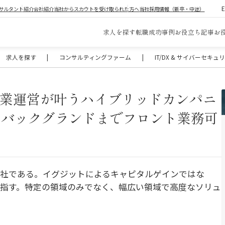
サルタント紹介
会社紹介
当社からスカウトを受け取られた方へ
当社採用情報（新卒・中途）
求人を探す
転職成功事例
お役立ち記事
お
求人を探す
|
コンサルティングファーム
|
IT/DX & サイバーセキ
事業運営が叶うハイブリッドカンパニ
アバックグランドまでフロント業務可
会社である。イグジットによるキャピタルゲインではな
指す。特定の領域のみでなく、幅広い領域で高度なソリュ