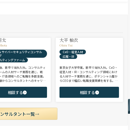
翔太
大平 柚衣
Shota
Ohira Yui
X & サイバーセキュリティコンサル
CxO・経営人材
グ
広報・IR
ルティングファーム
後、新卒で当社入社。コンサルティ
東京女子大学卒業。新卒で当社入社。CxO・
ームの人材サーチ業務を通じ、戦
経営人材・IR・コンサルティング領域におけ
・IT各領域へのご転職を多数支援。
る人材サーチ業務を通じ、ポテンシャル層か
験からコンサルタントへのキャリア
らCEOまで幅広い転職支援実績を有する。コ
支援に強み。 若手・ポテンシャル層
ンサルタントとして、IRを始めとするコーポ
ア・ハイクラス層まで、候補者様の
レート部門およびコンサルティングファーム
相談する
相談する
市場動向を踏まえ最適なキャリアを
領域を中心に担当。未経験・ポテンシャル層
せていただきます。
からミドル・ハイクラス層まで、年代・職階
を問わず幅広くご支援可能。
コンサルタント一覧