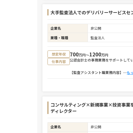
大手監査法人でのデリバリーサービスセ
企業名
非公開
業種・職種
監査法人
700
1200
想定年収
万円〜
万円
公認会計士の事務業務をサポートして
仕事内容
【監査アシスタント職業務内容】
⋯
も
コンサルティング×新規事業×投資事業
ディレクター
企業名
非公開