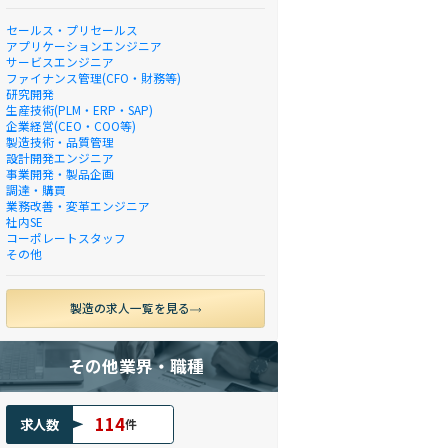
セールス・プリセールス
アプリケーションエンジニア
サービスエンジニア
ファイナンス管理(CFO・財務等)
研究開発
生産技術(PLM・ERP・SAP)
企業経営(CEO・COO等)
製造技術・品質管理
設計開発エンジニア
事業開発・製品企画
調達・購買
業務改善・変革エンジニア
社内SE
コーポレートスタッフ
その他
製造の求人一覧を見る
その他業界・職種
114
求人数
件