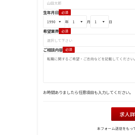
生年月日
必須
年
月
日
希望業界
必須
ご相談内容
必須
お時間ありましたら任意項目も入力してください。
求人
本フォーム送信をもっ