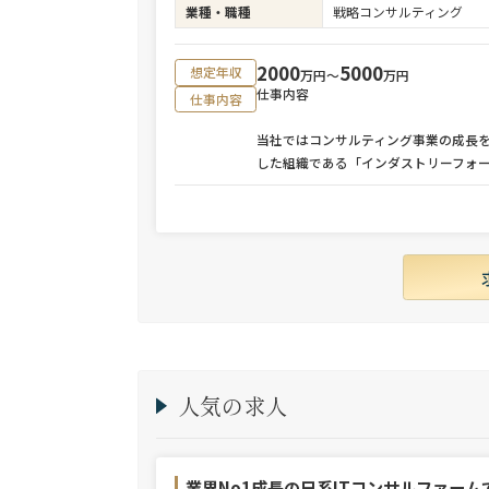
業種・職種
戦略コンサルティング
2000
5000
想定年収
万円〜
万円
仕事内容
仕事内容
当社ではコンサルティング事業の成長
した組織である「インダストリーフォ
人気の求人
業界No1成長の日系ITコンサルファーム