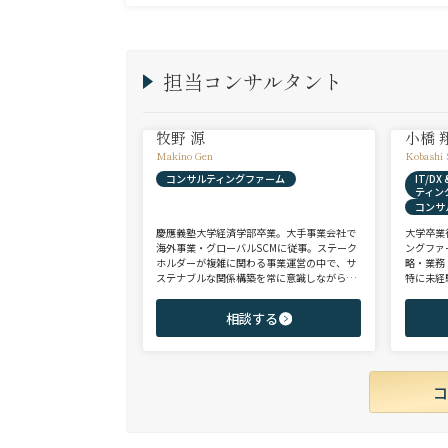
担当コンサルタント
牧野 源
小橋 
Makino Gen
Kobashi 
コンサルティングファーム
IT/D
ティン
コンサ
慶應義塾大学経済学部卒業。大手事業会社で
大学卒業
海外事業・グローバルSCMに従事。ステーク
ングファ
ホルダーが複雑に関わる事業運営の中で、サ
略・業務
ステナブルな関係構築を常に意識しながら意
特に未経
思決定や実務に携わる。ヘッドハンターに転
チェンジ
身後、コンサル（戦略・総合・FAS）、総合
からシニ
相談する
商社、投資銀行、大手事業会社を始めとする
ご志向と
幅広い領域で、若手～エグゼクティブまでご
ご提案さ
支援実績多数。