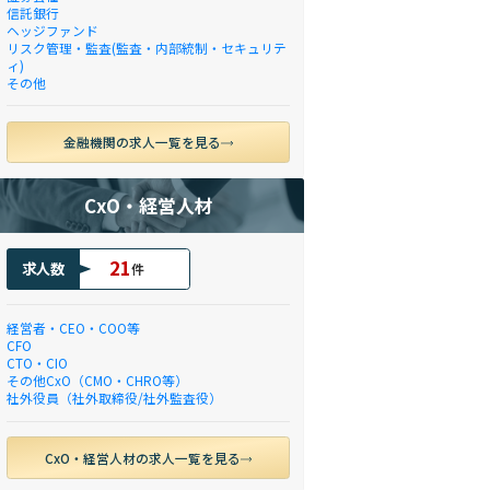
信託銀行
ヘッジファンド
リスク管理・監査(監査・内部統制・セキュリテ
ィ)
その他
金融機関の求人一覧を見る
CxO・経営人材
21
求人数
件
経営者・CEO・COO等
CFO
CTO・CIO
その他CxO（CMO・CHRO等）
社外役員（社外取締役/社外監査役）
CxO・経営人材の求人一覧を見る