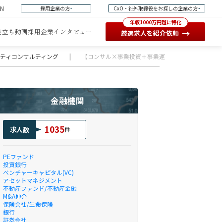
EN
採用企業の方
CxO・社外取締役をお探しの企業の方
年収1000万円超に特化
役立ち動画
採用企業インタビュー
→
厳選求人を紹介依頼
ュリティコンサルティング
|
【コンサル×事業投資＋事業運営が叶うハイブリッ
金融機関
1035
求人数
件
PEファンド
投資銀行
ベンチャーキャピタル(VC)
アセットマネジメント
不動産ファンド/不動産金融
M&A仲介
保険会社/生命保険
銀行
証券会社