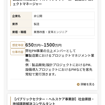
ェクトマネージャー
企業名
非公開
業界
製造
業種・職種
業務改善・変革エンジニア
650
1500
万円〜
万円
想定年収
弊社PM事業の立上メンバーとして
仕事内容
■製造業におけるプロジェクトマネジメント業
務。
例：製品開発/設計プロジェクトにおけるPM、
設備導入プロジェクトにおけるPMなどを客先
常駐で実行頂きます。
詳細を見る
【パブリックセクター・ヘルスケア事業部】社会課題・
地域課題解決コンサルタント