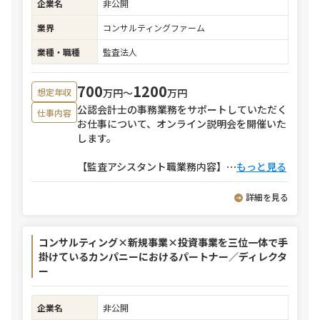
企業名
非公開
業界
コンサルティングファーム
業種・職種
監査法人
700
1200
万円〜
万円
想定年収
公認会計士の事務業務をサポートしていただく
仕事内容
お仕事について、オンライン説明会を開催いた
します。
【監査アシスタント職業務内容】
⋯
もっと見る
詳細を見る
コンサルティング×新規事業×投資事業を三位一体で手
掛けているカンパニーにおけるパートナー／ディレクタ
ー
企業名
非公開