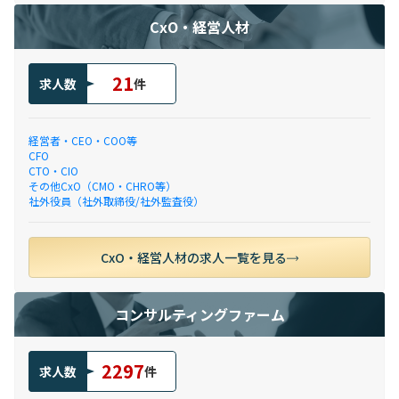
CxO・経営人材
21
求人数
件
経営者・CEO・COO等
CFO
CTO・CIO
その他CxO（CMO・CHRO等）
社外役員（社外取締役/社外監査役）
CxO・経営人材の求人一覧を見る
コンサルティングファーム
2297
求人数
件