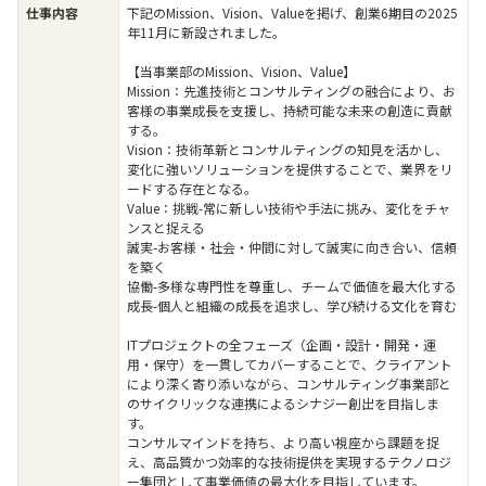
仕事内容
下記のMission、Vision、Valueを掲げ、創業6期目の2025
年11月に新設されました。
【当事業部のMission、Vision、Value】
Mission：先進技術とコンサルティングの融合により、お
客様の事業成長を支援し、持続可能な未来の創造に貢献
する。
Vision：技術革新とコンサルティングの知見を活かし、
変化に強いソリューションを提供することで、業界をリ
ードする存在となる。
Value：挑戦-常に新しい技術や手法に挑み、変化をチャ
ンスと捉える
誠実-お客様・社会・仲間に対して誠実に向き合い、信頼
を築く
協働-多様な専門性を尊重し、チームで価値を最大化する
成長-個人と組織の成長を追求し、学び続ける文化を育む
ITプロジェクトの全フェーズ（企画・設計・開発・運
用・保守）を一貫してカバーすることで、クライアント
により深く寄り添いながら、コンサルティング事業部と
のサイクリックな連携によるシナジー創出を目指しま
す。
コンサルマインドを持ち、より高い視座から課題を捉
え、高品質かつ効率的な技術提供を実現するテクノロジ
ー集団として事業価値の最大化を目指しています。