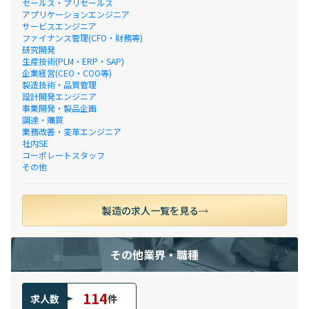
セールス・プリセールス
アプリケーションエンジニア
サービスエンジニア
ファイナンス管理(CFO・財務等)
研究開発
生産技術(PLM・ERP・SAP)
企業経営(CEO・COO等)
製造技術・品質管理
設計開発エンジニア
事業開発・製品企画
調達・購買
業務改善・変革エンジニア
社内SE
コーポレートスタッフ
その他
製造の求人一覧を見る
その他業界・職種
114
求人数
件