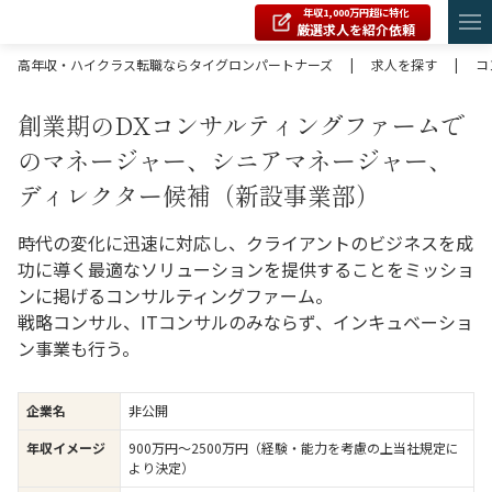
年収1,000万円超に特化
厳選求人を紹介依頼
高年収・ハイクラス転職ならタイグロンパートナーズ
|
求人を探す
|
コ
創業期のDXコンサルティングファームで
のマネージャー、シニアマネージャー、
ディレクター候補（新設事業部）
時代の変化に迅速に対応し、クライアントのビジネスを成
功に導く最適なソリューションを提供することをミッショ
ンに掲げるコンサルティングファーム。
戦略コンサル、ITコンサルのみならず、インキュベーショ
ン事業も行う。
企業名
非公開
年収イメージ
900万円〜2500万円（経験・能力を考慮の上当社規定に
より決定）