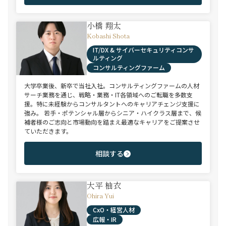
小橋 翔太
Kobashi Shota
IT/DX & サイバーセキュリティコンサ
ルティング
コンサルティングファーム
大学卒業後、新卒で当社入社。コンサルティングファームの人材
サーチ業務を通じ、戦略・業務・IT各領域へのご転職を多数支
援。特に未経験からコンサルタントへのキャリアチェンジ支援に
強み。 若手・ポテンシャル層からシニア・ハイクラス層まで、候
補者様のご志向と市場動向を踏まえ最適なキャリアをご提案させ
ていただきます。
相談する
大平 柚衣
Ohira Yui
CxO・経営人材
広報・IR