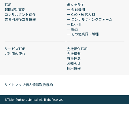
TOP
求人を探す
転職成功事例
ー 金融機関
コンサルタント紹介
ー CxO・経営人材
業界別お役立ち情報
ー コンサルティングファーム
ー DX・IT
ー 製造
ー その他業界・職種
サービスTOP
会社紹介TOP
ご利用の流れ
会社概要
当社理念
お知らせ
採用情報
サイトマップ
個人情報取扱規約
©︎Tiglon Partners Limited. All. Right Reserved.