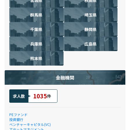
宮城県
秋田県
群馬県
埼玉県
千葉県
静岡県
兵庫県
広島県
熊本県
金融機関
1035
求人数
件
PEファンド
投資銀行
ベンチャーキャピタル(VC)
アセットマネジメント