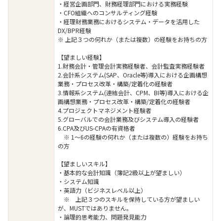
・経営企画部門、財務経理部門における実務経験
・CFO組織へのコンサルティング経験
・経理財務業務におけるシステム・データを活用した
DX/BPR経験
※ 上記３つの何れか（または複数）の経験をお持ちの方
【望ましい経験】
1.財務会計・管理会計実務経験者、会計監査実務経験者
2.会計系システム(SAP、Oracle等)導入における企画構想
業務・プロセス改革・構築/定着化の経験者
3.情報系システム(連結会計、CPM、BI等)導入における企
画構想業務・プロセス改革・構築/定着化の経験者
4.プロジェクトマネジメント経験者
5.グローバルでの会計業務及びシステム導入の経験者
6.CPA及びUS-CPAの有資格者
※ 1～6の経験の何れか（または複数の）経験をお持ち
の方
【望ましいスキル】
・基本的な会計知識（簿記2級以上が望ましい）
・システム知識
・英語力（ビジネスレベル以上）
※ 上記３つのスキルを保持している方が望ましい
が、MUSTではありません。
・論理的思考能力、問題発見能力