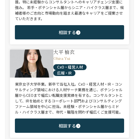
援。特に未経験からコンサルタントへのキャリアチェンジ支援に
強み。 若手・ポテンシャル層からシニア・ハイクラス層まで、候
補者様のご志向と市場動向を踏まえ最適なキャリアをご提案させ
ていただきます。
相談する
大平 柚衣
Ohira Yui
CxO・経営人材
広報・IR
東京女子大学卒業。新卒で当社入社。CxO・経営人材・IR・コン
サルティング領域における人材サーチ業務を通じ、ポテンシャル
層からCEOまで幅広い転職支援実績を有する。コンサルタントと
して、IRを始めとするコーポレート部門およびコンサルティング
ファーム領域を中心に担当。未経験・ポテンシャル層からミド
ル・ハイクラス層まで、年代・職階を問わず幅広くご支援可能。
相談する