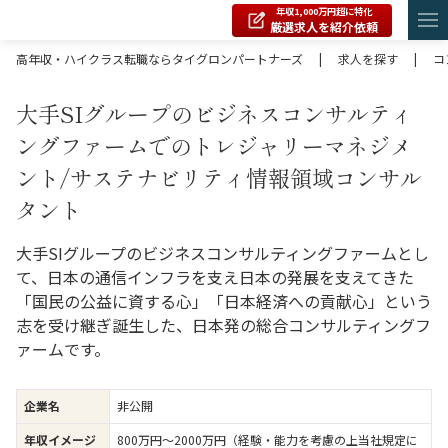
年収1,000万円超に特化
厳選求人を紹介依頼
高年収・ハイクラス転職ならタイグロンパートナーズ
|
求人を探す
|
コ
大手SIグループのビジネスコンサルティ
ングファームでのトレジャリーマネジメ
ント/サステナビリティ情報領域コンサル
タント
大手SIグループのビジネスコンサルティングファームとし
て、日本の通信インフラを支え日本の発展を支えてきた
「国民の公益に資する心」「日本経済への貢献心」という
志を受け継ぎ誕生した、日本発の総合コンサルティングフ
ァームです。
企業名
非公開
年収イメージ
800万円〜2000万円（経験・能力を考慮の上当社規定に