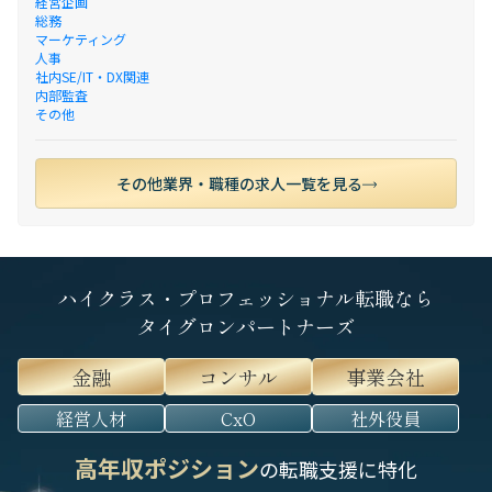
経営企画
総務
マーケティング
人事
社内SE/IT・DX関連
内部監査
その他
その他業界・職種の求人一覧を見る
ハイクラス・プロフェッショナル転職なら
タイグロンパートナーズ
金融
コンサル
事業会社
経営人材
CxO
社外役員
高年収ポジション
の転職支援に特化