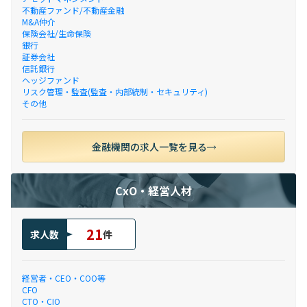
不動産ファンド/不動産金融
M&A仲介
保険会社/生命保険
銀行
証券会社
信託銀行
ヘッジファンド
リスク管理・監査(監査・内部統制・セキュリティ)
その他
金融機関の求人一覧を見る
CxO・経営人材
21
求人数
件
経営者・CEO・COO等
CFO
CTO・CIO