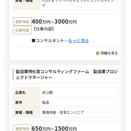
業種・職種
IT/DX & サイバーセキュリティコンサルティン
グ
400
3000
万円〜
万円
想定年収
【仕事内容】
仕事内容
■コンサルタント
⋯
もっと見る
詳細を見る
製造業特化型コンサルティングファーム 製造業プロジ
ェクトマネージャー
企業名
非公開
業界
製造
業種・職種
業務改善・変革エンジニア
650
1500
万円〜
万円
想定年収