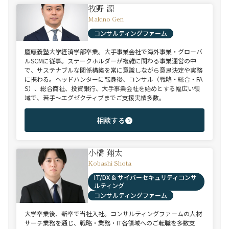
牧野 源
Makino Gen
コンサルティングファーム
慶應義塾大学経済学部卒業。大手事業会社で海外事業・グローバ
ルSCMに従事。ステークホルダーが複雑に関わる事業運営の中
で、サステナブルな関係構築を常に意識しながら意思決定や実務
に携わる。ヘッドハンターに転身後、コンサル（戦略・総合・FA
S）、総合商社、投資銀行、大手事業会社を始めとする幅広い領
域で、若手～エグゼクティブまでご支援実績多数。
相談する
小橋 翔太
Kobashi Shota
IT/DX & サイバーセキュリティコンサ
ルティング
コンサルティングファーム
大学卒業後、新卒で当社入社。コンサルティングファームの人材
サーチ業務を通じ、戦略・業務・IT各領域へのご転職を多数支