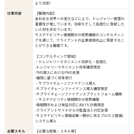
より決定）
仕事内容
【職務内容】
金利ある世界への変化などにより、トレジャリー管理の
重要性が増しています。効率化そして高度化に貢献した
い人材を求めています。
サステナビリティ情報開示の態勢構築のコンサルティン
グを通じて、クライアントの企業価値向上に貢献するこ
とができる職種です。
【コンサルティング領域】
・トレジャリーマネジメント効率化・高度化
-トレジャリーマネジメント改革構想策定
-TMS導入におけるPMO支援
-構想に基づく改革実行
・サプライチェーンファイナンス導入
-サプライチェーンファイナンス導入構想策定
-サプライチェーンファイナンスプラットフォーム構築
・サステナビリティ情報開示の態勢構築
-情報開示および保証対応に向けた計画策定
-クライアントサイドからの監査法人対応支援
-サステナビリティ情報収集～開示に係るプロセス整備/
システム導入
必要スキル
【必要な経験・スキル等】