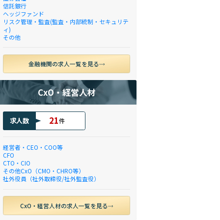
信託銀行
ヘッジファンド
リスク管理・監査(監査・内部統制・セキュリテ
ィ)
その他
金融機関の求人一覧を見る
CxO・経営人材
21
求人数
件
経営者・CEO・COO等
CFO
CTO・CIO
その他CxO（CMO・CHRO等）
社外役員（社外取締役/社外監査役）
CxO・経営人材の求人一覧を見る