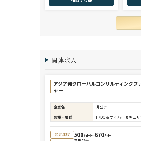
商社、投資銀行、大手事業会社を始めとする
ご志向と
幅広い領域で、若手～エグゼクティブまでご
ご提案さ
支援実績多数。
関連求人
アジア発グローバルコンサルティングフ
ャー
企業名
非公開
業種・職種
IT/DX & サイバーセキ
500
670
想定年収
万円〜
万円
募集背景