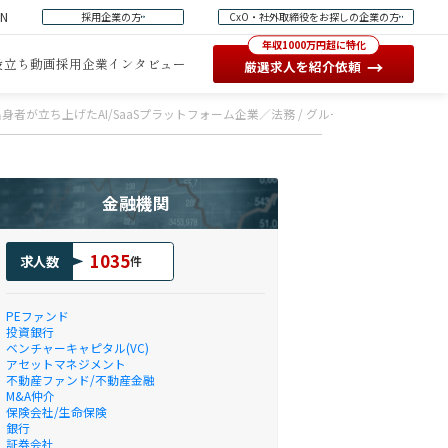
EN
採用企業の方
CxO・社外取締役をお探しの企業の方
年収1000万円超に特化
役立ち動画
採用企業インタビュー
→
厳選求人を紹介依頼
出身者が立ち上げたAI/SaaSプラットフォーム企業／法務 / グループリーダー候補
金融機関
1035
求人数
件
PEファンド
投資銀行
ベンチャーキャピタル(VC)
アセットマネジメント
不動産ファンド/不動産金融
M&A仲介
保険会社/生命保険
銀行
証券会社