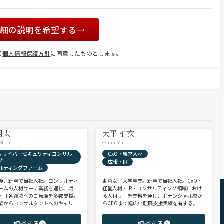
詳細の説明を希望する
て
個人情報保護方針
に同意したものとします。
翔太
大平 柚衣
Shota
Ohira Yui
X & サイバーセキュリティコンサル
CxO・経営人材
グ
広報・IR
ルティングファーム
後、新卒で当社入社。コンサルティ
東京女子大学卒業。新卒で当社入社。CxO・
ームの人材サーチ業務を通じ、戦
経営人材・IR・コンサルティング領域におけ
・IT各領域へのご転職を多数支援。
る人材サーチ業務を通じ、ポテンシャル層か
験からコンサルタントへのキャリア
らCEOまで幅広い転職支援実績を有する。コ
支援に強み。 若手・ポテンシャル層
ンサルタントとして、IRを始めとするコーポ
ア・ハイクラス層まで、候補者様の
レート部門およびコンサルティングファーム
相談する
相談する