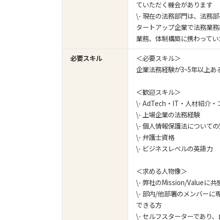
ていただく機会があります
\- 現在の法務部門は、法務
タートアップ企業で法務業務
業務、体制構築に携わってい
必要スキル
＜必要スキル＞
企業法務経験が3~5年以上あ
＜歓迎スキル＞
\- AdTech・IT・人材
\- 上場企業の法務経験
\- 個人情報保護法について
\- 弁護士資格
\- ビジネスレベルの英語力
＜求める人物像＞
\- 弊社のMission/Value
\- 部内/他部署のメンバ
できる方
\- セルフスターターであり