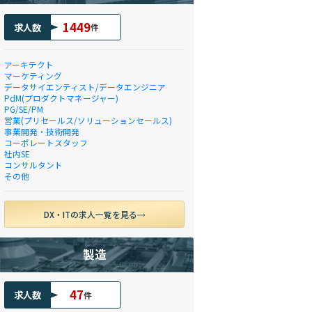
1449
求人数
件
アーキテクト
マーケティング
データサイエンティスト/データエンジニア
PdM(プロダクトマネージャー)
PG/SE/PM
営業(プリセールス/ソリューションセールス)
事業開発・技術開発
コーポレートスタッフ
社内SE
コンサルタント
その他
DX・ITの求人一覧を見る
製造
47
求人数
件