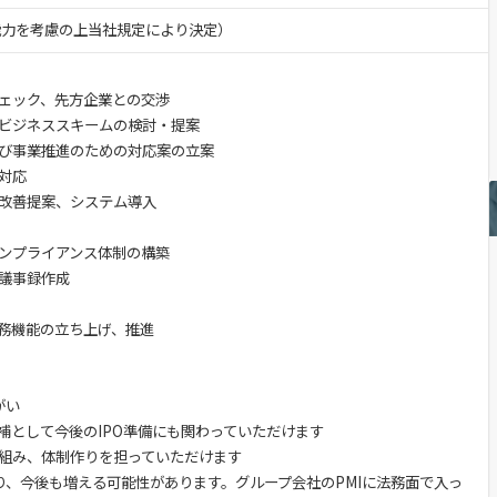
・能力を考慮の上当社規定により決定）
チェック、先方企業との交渉
るビジネススキームの検討・提案
及び事業推進のための対応案の立案
の対応
、改善提案、システム導入
コンプライアンス体制の構築
・議事録作成
法務機能の立ち上げ、推進
がい
候補として今後のIPO準備にも関わっていただけます
仕組み、体制作りを担っていただけます
があり、今後も増える可能性があります。グループ会社のPMIに法務面で入っ