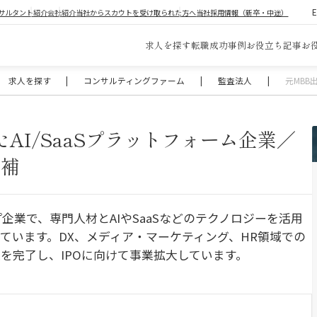
サルタント紹介
会社紹介
当社からスカウトを受け取られた方へ
当社採用情報（新卒・中途）
求人を探す
転職成功事例
お役立ち記事
お
求人を探す
|
コンサルティングファーム
|
監査法人
|
元MBB
AI/SaaSプラットフォーム企業／
候補
企業で、専門人材とAIやSaaSなどのテクノロジーを活用
ています。DX、メディア・マーケティング、HR領域での
を完了し、IPOに向けて事業拡大しています。