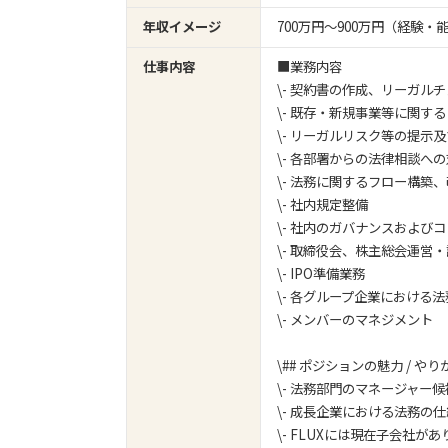
年収イメージ
700万円〜900万円（経験
仕事内容
■業務内容
\- 契約書の作成、リーガル
\- 既存・新規事業等に関す
\- リーガルリスク等の提示
\- 各部署からの法律相談へ
\- 法務に関するフロー構築
\- 社内規定整備
\- 社内のガバナンスおよび
\- 取締役会、株主総会運営
\- IPO準備業務
\- 各グループ企業における
\- メンバーのマネジメント
\## ポジションの魅力 / やり
\- 法務部門のマネージャー
\- 成長企業における法務の
\- FLUXには現在子会社