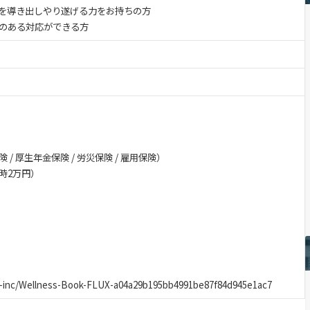
策を導き出しやり遂げる力をお持ちの方
性のある対応ができる方
 / 厚生年金保険 / 労災保険 / 雇用保険）
社時2万円）
ux-inc/Wellness-Book-FLUX-a04a29b195bb4991be87f84d945e1ac7