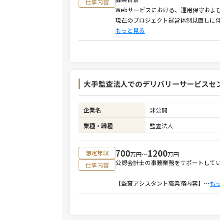
仕事内容
Webサービスにおける、運用保守およ
現在のプロジェクト運営体制見直しに
もっと見る
大手監査法人でのデリバリーサービスセ
企業名
非公開
業種・職種
監査法人
700
1200
想定年収
万円〜
万円
公認会計士の事務業務をサポートして
仕事内容
【監査アシスタント職業務内容】
⋯
も