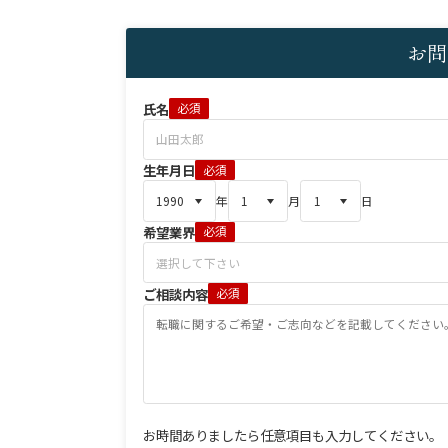
お問
氏名
必須
生年月日
必須
年
月
日
希望業界
必須
ご相談内容
必須
お時間ありましたら任意項目も入力してください。