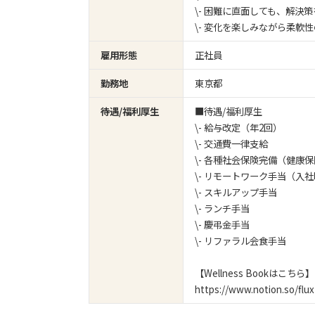
\- 困難に直面しても、解決
\- 変化を楽しみながら柔軟
雇用形態
正社員
勤務地
東京都
待遇/福利厚生
■待遇/福利厚生
\- 給与改定（年2回）
\- 交通費一律支給
\- 各種社会保険完備（健康保険
\- リモートワーク手当（入
\- スキルアップ手当
\- ランチ手当
\- 慶弔金手当
\- リファラル会食手当
【Wellness Bookはこちら】
https://www.notion.so/fl