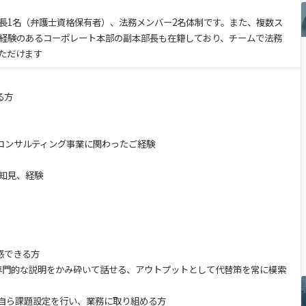
部長1名（弁護士資格保有者）、法務メンバー2名体制です。また、複数ス
経験のあるコーポレート本部の副本部長も在籍しており、チームで法務
ただけます
る方
紹介・コンサルティング事業に関わったご経験
の知見、経験
に共感できる方
ーに専門的な説明をかみ砕いて話せる、アウトプットとして代替策を常に模索
、自ら課題設定を行い、業務に取り組める方