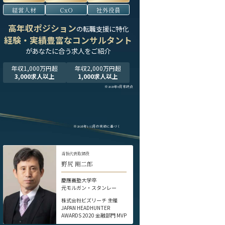
経営人材
CxO
社外役員
高年収ポジション
の転職支援に特化
経験・実績豊富なコンサルタント
が
あなたに合う求人をご紹介
年収1,000万円超
年収2,000万円超
3,000求人以上
1,000求人以上
※2025年9月末時点
※2024年1-12月の実績に基づく
当社代表取締役
野尻 剛二郎
慶應義塾大学卒
元モルガン・スタンレー
株式会社ビズリーチ 主催
JAPAN HEADHUNTER
AWARDS 2020 金融部門 MVP