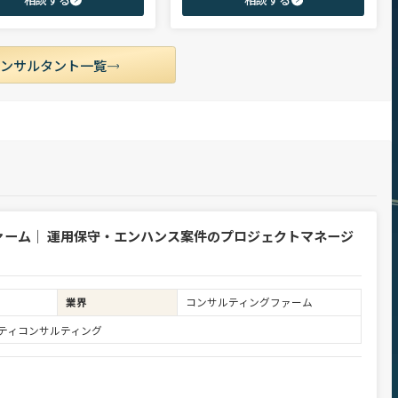
市場動向を踏まえ最適なキャリアを
領域を中心に担当。未経験・ポテンシャル層
せていただきます。
からミドル・ハイクラス層まで、年代・職階
を問わず幅広くご支援可能。
コンサルタント一覧
ァーム｜ 運用保守・エンハンス案件のプロジェクトマネージ
業界
コンサルティングファーム
ュリティコンサルティング