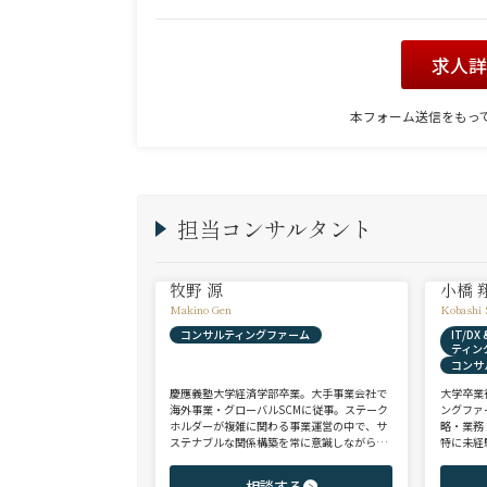
求人
本フォーム送信をもっ
担当コンサルタント
牧野 源
小橋 
Makino Gen
Kobashi 
コンサルティングファーム
IT/D
ティン
コンサ
慶應義塾大学経済学部卒業。大手事業会社で
大学卒業
海外事業・グローバルSCMに従事。ステーク
ングファ
ホルダーが複雑に関わる事業運営の中で、サ
略・業務
ステナブルな関係構築を常に意識しながら意
特に未経
思決定や実務に携わる。ヘッドハンターに転
チェンジ
身後、コンサル（戦略・総合・FAS）、総合
からシニ
相談する