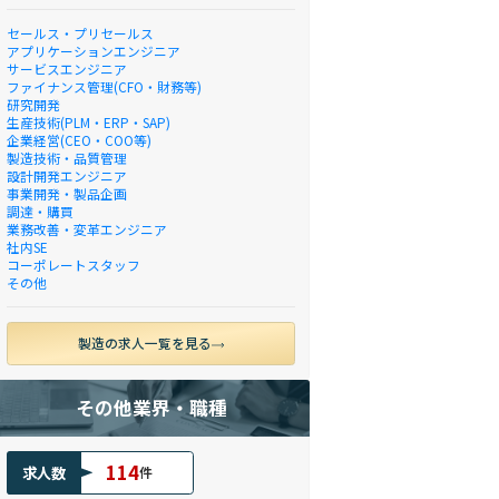
セールス・プリセールス
アプリケーションエンジニア
サービスエンジニア
ファイナンス管理(CFO・財務等)
研究開発
生産技術(PLM・ERP・SAP)
企業経営(CEO・COO等)
製造技術・品質管理
設計開発エンジニア
事業開発・製品企画
調達・購買
業務改善・変革エンジニア
社内SE
コーポレートスタッフ
その他
製造の求人一覧を見る
その他業界・職種
114
求人数
件