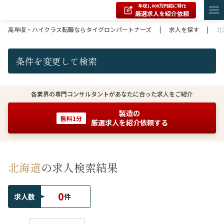
年収1,000万円超に特化
厳選求人を紹介依頼
高年収・ハイクラス転職ならタイグロンパートナーズ
|
求人を探す
|
北
条件を変更して検索
各業界の専門コンサルタントがあなたに合った求人をご紹介
製造の
無料1分
厳選求人を紹介依頼する
北海道
の求人検索結果
0
求人数
件