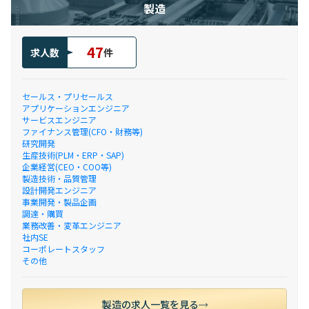
製造
47
求人数
件
セールス・プリセールス
アプリケーションエンジニア
サービスエンジニア
ファイナンス管理(CFO・財務等)
研究開発
生産技術(PLM・ERP・SAP)
企業経営(CEO・COO等)
製造技術・品質管理
設計開発エンジニア
事業開発・製品企画
調達・購買
業務改善・変革エンジニア
社内SE
コーポレートスタッフ
その他
製造の求人一覧を見る