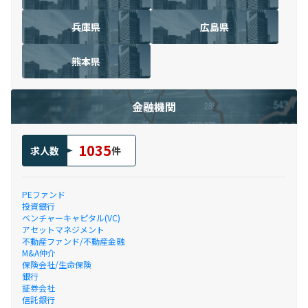
兵庫県
広島県
熊本県
金融機関
1035
求人数
件
PEファンド
投資銀行
ベンチャーキャピタル(VC)
アセットマネジメント
不動産ファンド/不動産金融
M&A仲介
保険会社/生命保険
銀行
証券会社
信託銀行