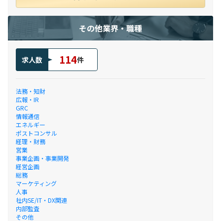
その他業界・職種
114
求人数
件
法務・知財
広報・IR
GRC
情報通信
エネルギー
ポストコンサル
経理・財務
営業
事業企画・事業開発
経営企画
総務
マーケティング
人事
社内SE/IT・DX関連
内部監査
その他