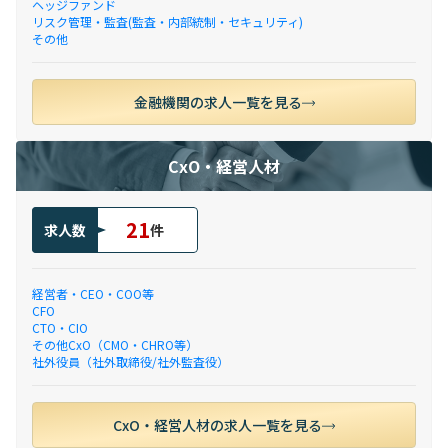
ヘッジファンド
リスク管理・監査(監査・内部統制・セキュリティ)
その他
金融機関の求人一覧を見る
CxO・経営人材
21
求人数
件
経営者・CEO・COO等
CFO
CTO・CIO
その他CxO（CMO・CHRO等）
社外役員（社外取締役/社外監査役）
CxO・経営人材の求人一覧を見る