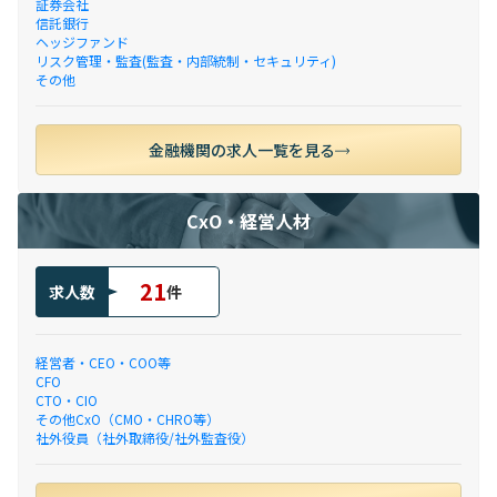
証券会社
信託銀行
ヘッジファンド
リスク管理・監査(監査・内部統制・セキュリティ)
その他
金融機関の求人一覧を見る
CxO・経営人材
21
求人数
件
経営者・CEO・COO等
CFO
CTO・CIO
その他CxO（CMO・CHRO等）
社外役員（社外取締役/社外監査役）