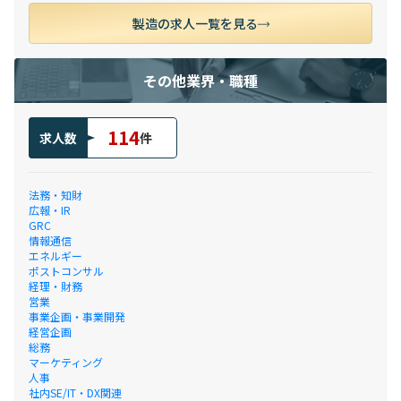
製造の求人一覧を見る
その他業界・職種
114
求人数
件
法務・知財
広報・IR
GRC
情報通信
エネルギー
ポストコンサル
経理・財務
営業
事業企画・事業開発
経営企画
総務
マーケティング
人事
社内SE/IT・DX関連