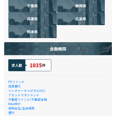
千葉県
静岡県
兵庫県
広島県
熊本県
金融機関
1035
求人数
件
PEファンド
投資銀行
ベンチャーキャピタル(VC)
アセットマネジメント
不動産ファンド/不動産金融
M&A仲介
保険会社/生命保険
銀行