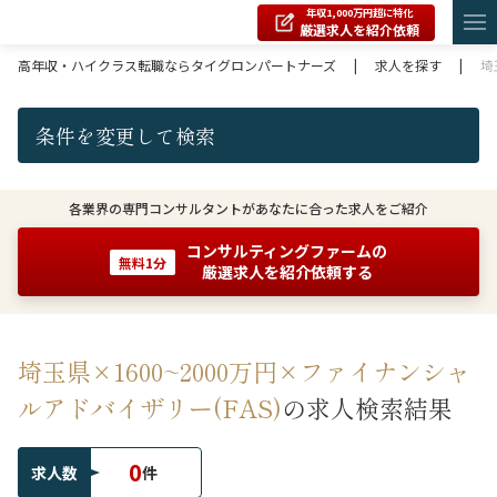
年収1,000万円超に特化
厳選求人を紹介依頼
高年収・ハイクラス転職ならタイグロンパートナーズ
|
求人を探す
|
埼
条件を変更して検索
各業界の専門コンサルタントがあなたに合った求人をご紹介
コンサルティングファームの
無料1分
厳選求人を紹介依頼する
埼玉県×1600~2000万円×ファイナンシャ
ルアドバイザリー(FAS)
の求人検索結果
0
求人数
件