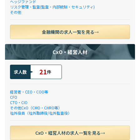
ヘッジファンド
リスク管理・監査(監査・内部統制・セキュリティ)
その他
金融機関の求人一覧を見る
CxO・経営人材
21
求人数
件
経営者・CEO・COO等
CFO
CTO・CIO
その他CxO（CMO・CHRO等）
社外役員（社外取締役/社外監査役）
CxO・経営人材の求人一覧を見る