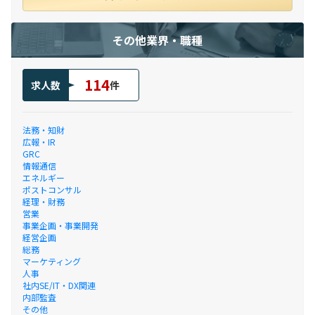
その他業界・職種
114
求人数
件
法務・知財
広報・IR
GRC
情報通信
エネルギー
ポストコンサル
経理・財務
営業
事業企画・事業開発
経営企画
総務
マーケティング
人事
社内SE/IT・DX関連
内部監査
その他