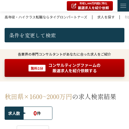
年収1,000万円超に特化
厳選求人を紹介依頼
高年収・ハイクラス転職ならタイグロンパートナーズ
|
求人を探す
|
秋
条件を変更して検索
各業界の専門コンサルタントがあなたに合った求人をご紹介
コンサルティングファームの
無料1分
厳選求人を紹介依頼する
秋田県×1600~2000万円
の求人検索結果
0
求人数
件