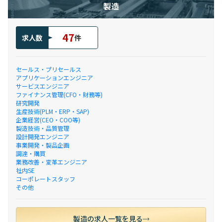
製造
47
求人数
件
セールス・プリセールス
アプリケーションエンジニア
サービスエンジニア
ファイナンス管理(CFO・財務等)
研究開発
生産技術(PLM・ERP・SAP)
企業経営(CEO・COO等)
製造技術・品質管理
設計開発エンジニア
事業開発・製品企画
調達・購買
業務改善・変革エンジニア
社内SE
コーポレートスタッフ
その他
製造の求人一覧を見る