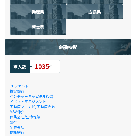
兵庫県
広島県
熊本県
金融機関
1035
求人数
件
PEファンド
投資銀行
ベンチャーキャピタル(VC)
アセットマネジメント
不動産ファンド/不動産金融
M&A仲介
保険会社/生命保険
銀行
証券会社
信託銀行