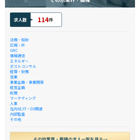
114
求人数
件
法務・知財
広報・IR
GRC
情報通信
エネルギー
ポストコンサル
経理・財務
営業
事業企画・事業開発
経営企画
総務
マーケティング
人事
社内SE/IT・DX関連
内部監査
その他
その他業界・職種の求人一覧を見る