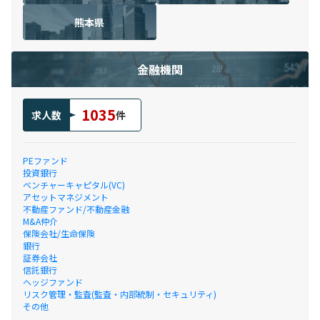
熊本県
金融機関
1035
求人数
件
PEファンド
投資銀行
ベンチャーキャピタル(VC)
アセットマネジメント
不動産ファンド/不動産金融
M&A仲介
保険会社/生命保険
銀行
証券会社
信託銀行
ヘッジファンド
リスク管理・監査(監査・内部統制・セキュリティ)
その他