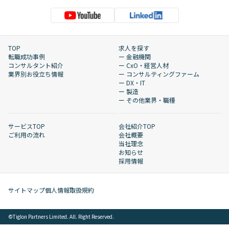
TOP
求人を探す
転職成功事例
ー 金融機関
コンサルタント紹介
ー CxO・経営人材
業界別お役立ち情報
ー コンサルティングファーム
ー DX・IT
ー 製造
ー その他業界・職種
サービスTOP
会社紹介TOP
ご利用の流れ
会社概要
当社理念
お知らせ
採用情報
サイトマップ
個人情報取扱規約
©︎Tiglon Partners Limited. All. Right Reserved.