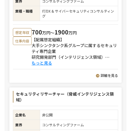
業界
コンサルティングファーム
業種・職種
IT/DX & サイバーセキュリティコンサルティン
グ
700
1900
万円〜
万円
想定年収
【配属想定組織】
仕事内容
大手シンクタンク系グループに属するセキュリ
ティ専門企業
研究開発部門（インテリジェンス領域）
⋯
もっと見る
詳細を見る
セキュリティリサーチャー（脅威インテリジェンス領
域）
企業名
非公開
業界
コンサルティングファーム