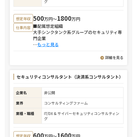
グ
500
1800
万円〜
万円
想定年収
■配属想定組織
仕事内容
大手シンクタンク系グループのセキュリティ専
門企業
⋯
もっと見る
詳細を見る
セキュリティコンサルタント（決済系コンサルタント）
企業名
非公開
業界
コンサルティングファーム
業種・職種
IT/DX & サイバーセキュリティコンサルティン
グ
600
1600
万円〜
万円
想定年収