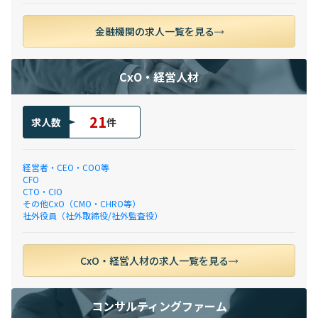
金融機関の求人一覧を見る
CxO・経営人材
21
求人数
件
経営者・CEO・COO等
CFO
CTO・CIO
その他CxO（CMO・CHRO等）
社外役員（社外取締役/社外監査役）
CxO・経営人材の求人一覧を見る
コンサルティングファーム