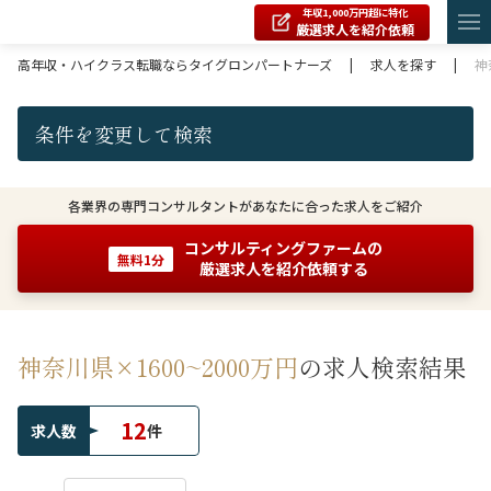
年収1,000万円超に特化
厳選求人を紹介依頼
高年収・ハイクラス転職ならタイグロンパートナーズ
|
求人を探す
|
神
条件を変更して検索
各業界の専門コンサルタントがあなたに合った求人をご紹介
コンサルティングファームの
無料1分
厳選求人を紹介依頼する
神奈川県×1600~2000万円
の求人検索結果
12
求人数
件