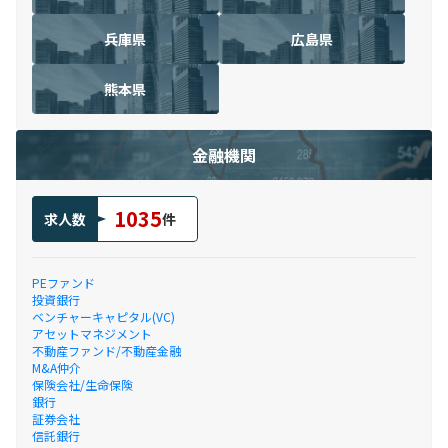
兵庫県
広島県
熊本県
金融機関
1035
求人数
件
PEファンド
投資銀行
ベンチャーキャピタル(VC)
アセットマネジメント
不動産ファンド/不動産金融
M&A仲介
保険会社/生命保険
銀行
証券会社
信託銀行