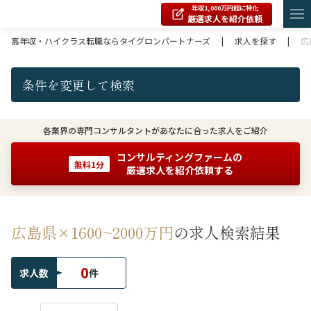
年収1,000万円超に特化
厳選求人を紹介依頼
高年収・ハイクラス転職ならタイグロンパートナーズ
|
求人を探す
|
広
条件を変更して検索
各業界の専門コンサルタントがあなたに合った求人をご紹介
コンサルティングファームの
無料1分
厳選求人を紹介依頼する
広島県×1600~2000万円
の求人検索結果
0
求人数
件