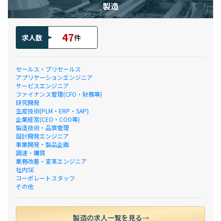
製造
47
求人数
件
セールス・プリセールス
アプリケーションエンジニア
サービスエンジニア
ファイナンス管理(CFO・財務等)
研究開発
生産技術(PLM・ERP・SAP)
企業経営(CEO・COO等)
製造技術・品質管理
設計開発エンジニア
事業開発・製品企画
調達・購買
業務改善・変革エンジニア
社内SE
コーポレートスタッフ
その他
製造の求人一覧を見る