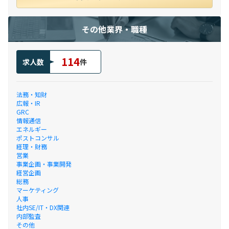
その他業界・職種
114
求人数
件
法務・知財
広報・IR
GRC
情報通信
エネルギー
ポストコンサル
経理・財務
営業
事業企画・事業開発
経営企画
総務
マーケティング
人事
社内SE/IT・DX関連
内部監査
その他