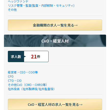
ヘッジファンド
リスク管理・監査(監査・内部統制・セキュリティ)
その他
金融機関の求人一覧を見る
CxO・経営人材
21
求人数
件
経営者・CEO・COO等
CFO
CTO・CIO
その他CxO（CMO・CHRO等）
社外役員（社外取締役/社外監査役）
CxO・経営人材の求人一覧を見る