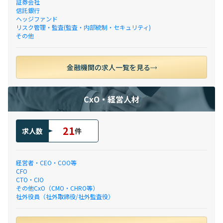
証券会社
信託銀行
ヘッジファンド
リスク管理・監査(監査・内部統制・セキュリティ)
その他
金融機関の求人一覧を見る
CxO・経営人材
21
求人数
件
経営者・CEO・COO等
CFO
CTO・CIO
その他CxO（CMO・CHRO等）
社外役員（社外取締役/社外監査役）