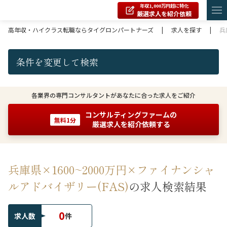
年収1,000万円超に特化
厳選求人を紹介依頼
高年収・ハイクラス転職ならタイグロンパートナーズ
|
求人を探す
|
兵
条件を変更して検索
各業界の専門コンサルタントがあなたに合った求人をご紹介
コンサルティングファームの
無料1分
厳選求人を紹介依頼する
兵庫県×1600~2000万円×ファイナンシャ
ルアドバイザリー(FAS)
の求人検索結果
0
求人数
件