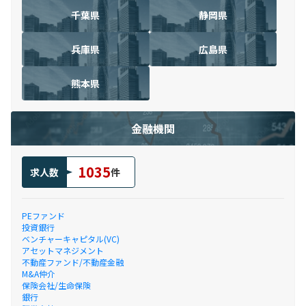
千葉県
静岡県
兵庫県
広島県
熊本県
金融機関
1035
求人数
件
PEファンド
投資銀行
ベンチャーキャピタル(VC)
アセットマネジメント
不動産ファンド/不動産金融
M&A仲介
保険会社/生命保険
銀行