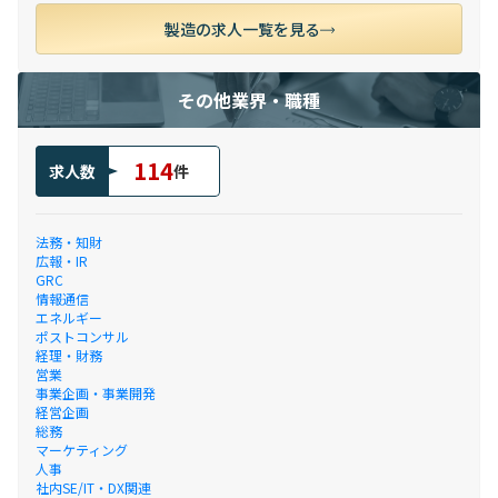
製造の求人一覧を見る
その他業界・職種
114
求人数
件
法務・知財
広報・IR
GRC
情報通信
エネルギー
ポストコンサル
経理・財務
営業
事業企画・事業開発
経営企画
総務
マーケティング
人事
社内SE/IT・DX関連