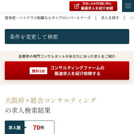
年収1,000万円超に特化
厳選求人を紹介依頼
高年収・ハイクラス転職ならタイグロンパートナーズ
|
求人を探す
|
大
条件を変更して検索
各業界の専門コンサルタントがあなたに合った求人をご紹介
コンサルティングファームの
無料1分
厳選求人を紹介依頼する
大阪府×総合コンサルティング
の求人検索結果
70
求人数
件