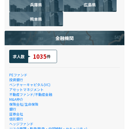
兵庫県
広島県
熊本県
金融機関
1035
求人数
件
PEファンド
投資銀行
ベンチャーキャピタル(VC)
アセットマネジメント
不動産ファンド/不動産金融
M&A仲介
保険会社/生命保険
銀行
証券会社
信託銀行
ヘッジファンド
リスク管理・監査(監査・内部統制・セキュリティ)