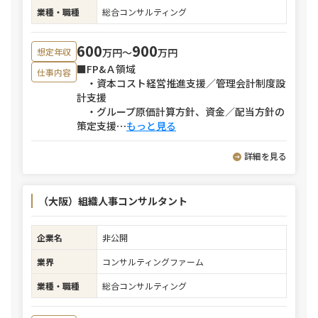
業種・職種
総合コンサルティング
600
900
万円〜
万円
想定年収
■FP&Ａ領域
仕事内容
・資本コスト経営推進支援／管理会計制度設
計支援
・グループ原価計算方針、資金／配当方針の
策定支援
⋯
もっと見る
詳細を見る
（大阪）組織人事コンサルタント
企業名
非公開
業界
コンサルティングファーム
業種・職種
総合コンサルティング