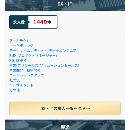
DX・IT
1449
求人数
件
アーキテクト
マーケティング
データサイエンティスト/データエンジニア
PdM(プロダクトマネージャー)
PG/SE/PM
営業(プリセールス/ソリューションセールス)
事業開発・技術開発
コーポレートスタッフ
社内SE
コンサルタント
その他
DX・ITの求人一覧を見る
製造