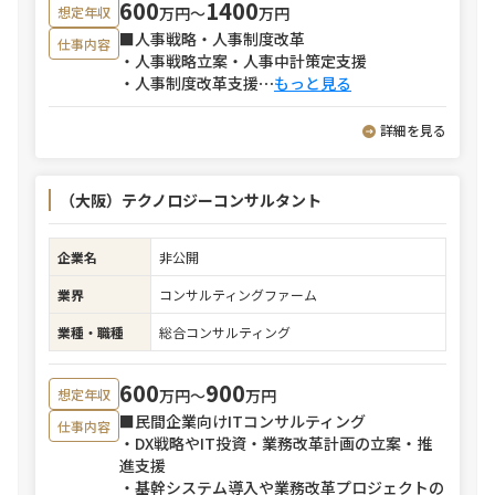
600
1400
万円〜
万円
想定年収
■人事戦略・人事制度改革
仕事内容
・人事戦略立案・人事中計策定支援
・人事制度改革支援
⋯
もっと見る
詳細を見る
（大阪）テクノロジーコンサルタント
企業名
非公開
業界
コンサルティングファーム
業種・職種
総合コンサルティング
600
900
万円〜
万円
想定年収
■民間企業向けITコンサルティング
仕事内容
・DX戦略やIT投資・業務改革計画の立案・推
進支援
・基幹システム導入や業務改革プロジェクトの