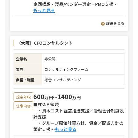
企画構想・製品/ベンダー選定・PMO支援
⋯
もっと見る
詳細を見る
（大阪）CFOコンサルタント
企業名
非公開
業界
コンサルティングファーム
業種・職種
総合コンサルティング
600
1400
万円〜
万円
想定年収
■FP&Ａ領域
仕事内容
・資本コスト経営推進支援／管理会計制度設
計支援
・グループ原価計算方針、資金／配当方針の
策定支援
⋯
もっと見る