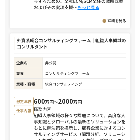
与するための、全社ECM/SCM全体の戦略立案
およびその実現支援
⋯
もっと見る
詳細を見る
外資系総合コンサルティングファーム｜組織人事領域の
コンサルタント
企業名
非公開
業界
コンサルティングファーム
業種・職種
総合コンサルティング
600
2000
万円〜
万円
想定年収
職務内容
仕事内容
組織人事領域の様々な課題について、高度な人
事知識とグローバルの最新のソリューションを
もとに解決策を提示し、顧客企業に対するコン
サルティングサービス（問題分析、ソリューシ