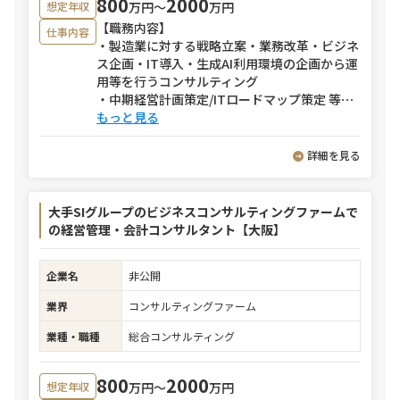
800
2000
万円〜
万円
想定年収
【職務内容】
仕事内容
・製造業に対する戦略立案・業務改革・ビジネ
ス企画・IT導入・生成AI利用環境の企画から運
用等を行うコンサルティング
・中期経営計画策定/ITロードマップ策定 等
⋯
もっと見る
詳細を見る
大手SIグループのビジネスコンサルティングファームで
の経営管理・会計コンサルタント【大阪】
企業名
非公開
業界
コンサルティングファーム
業種・職種
総合コンサルティング
800
2000
万円〜
万円
想定年収