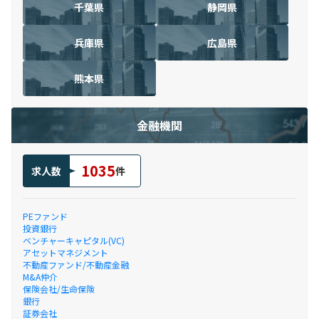
千葉県
静岡県
兵庫県
広島県
熊本県
金融機関
1035
求人数
件
PEファンド
投資銀行
ベンチャーキャピタル(VC)
アセットマネジメント
不動産ファンド/不動産金融
M&A仲介
保険会社/生命保険
銀行
証券会社