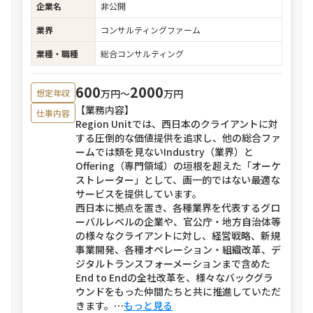
企業名
非公開
業界
コンサルティングファーム
業種・職種
総合コンサルティング
600
2000
万円〜
万円
想定年収
【業務内容】
仕事内容
Region Unitでは、西日本のクライアントに対
する圧倒的な価値提供を追求し、他の総合ファ
ームでは類を見ないIndustry（業界）と
Offering（専門領域）の垣根を超えた「オーケ
ストレーター」として、画一的ではない最適な
サービスを提供しています。
西日本に拠点を置き、各種業界を代表するグロ
ーバルレベルの企業や、官公庁・地方自治体等
の様々なクライアントに対し、経営戦略、新規
事業開発、各種オペレーション・組織改革、デ
ジタルトランスフォーメーションまで含めた
End to Endの全社改革を、様々なバックグラ
ウンドをもった仲間たちと共に推進していただ
きます。
⋯
もっと見る