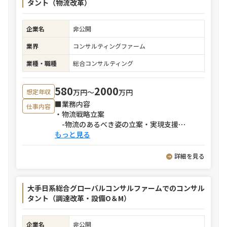
タント（物流改革）
企業名
非公開
業界
コンサルティングファーム
業種・職種
総合コンサルティング
580
2000
万円〜
万円
想定年収
■業務内容
仕事内容
・物流戦略立案
-物流のあるべき姿の立案・実現支援
⋯
もっと見る
詳細を見る
大手日系総合グローバルコンサルファームでのコンサル
タント（調達改革・設備O＆M）
企業名
非公開