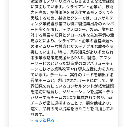
造業はモノづくり以外にもさまざまな経営課題
に直面しています。クライアント企業が、技術
力を高め、提供価値を最大化するモノづくりを
実現するため、製造セクターでは、コンサルテ
ィング業務経験者でも特に製造業出身のメンバ
ーを多く配置し、テクノロジー、製品、業務に
対する豊富な知見とグローバルな先進事例の活
用などにより、クライアント企業の経営課題へ
のタイムリーな対応とサステナブルな成長を支
援しています。特に、業界知見がより求められ
る事業戦略策定支援からR＆D、製造、アフタ
ーサービスといった製造業のコアバリューチェ
ーンにおける業務改革やIT導入支援に力を入れ
ています。チームは、案件のリードを創出する
営業チームと、創出されたリードに対して、業
界知見を有しているコンサルタントが経営課題
を適切に理解し、ソリューションを提案・デリ
バリーするチームの2つで構成されており、両
チームが密に連携することで、競合他社より、
速く、品質の高い提案を行うことを目指してお
ります。
⋯
もっと見る