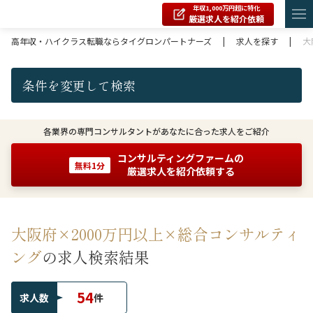
年収1,000万円超に特化
厳選求人を紹介依頼
高年収・ハイクラス転職ならタイグロンパートナーズ
|
求人を探す
|
大
条件を変更して検索
各業界の専門コンサルタントがあなたに合った求人をご紹介
コンサルティングファームの
無料1分
厳選求人を紹介依頼する
大阪府×2000万円以上×総合コンサルティ
ング
の求人検索結果
54
求人数
件