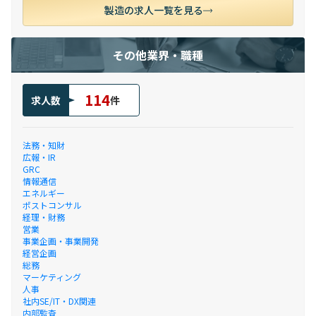
製造の求人一覧を見る
その他業界・職種
114
求人数
件
法務・知財
広報・IR
GRC
情報通信
エネルギー
ポストコンサル
経理・財務
営業
事業企画・事業開発
経営企画
総務
マーケティング
人事
社内SE/IT・DX関連
内部監査