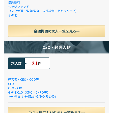
信託銀行
ヘッジファンド
リスク管理・監査(監査・内部統制・セキュリティ)
その他
金融機関の求人一覧を見る
CxO・経営人材
21
求人数
件
経営者・CEO・COO等
CFO
CTO・CIO
その他CxO（CMO・CHRO等）
社外役員（社外取締役/社外監査役）
CxO・経営人材の求人一覧を見る