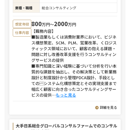
業種・職種
総合コンサルティング
800
2000
万円〜
万円
想定年収
【職務内容】
仕事内容
■製造業もしくは消費財業界において、ビジネ
ス構想策定、SCM、PLM、営業改革、くロジス
ティックス領域において、顧客の抱える課題・
問題に対し改善改革支援を行うコンサルティン
グサービスの提供
■専門知識と深い経験に基づいて分析を行い本
質的な課題を抽出し、その解決策として新業務
設計と制度設計から管理PDCA設計、手段とし
ての システム化構想策定とその実現支援まで
幅広く顧客に向き合ったコンサルティングサー
ビスの提供
⋯
もっと見る
詳細を見る
大手日系総合グローバルコンサルファームでのコンサル