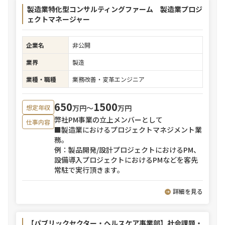
製造業特化型コンサルティングファーム 製造業プロジ
ェクトマネージャー
企業名
非公開
業界
製造
業種・職種
業務改善・変革エンジニア
650
1500
万円〜
万円
想定年収
弊社PM事業の立上メンバーとして
仕事内容
■製造業におけるプロジェクトマネジメント業
務。
例：製品開発/設計プロジェクトにおけるPM、
設備導入プロジェクトにおけるPMなどを客先
常駐で実行頂きます。
詳細を見る
【パブリックセクター・ヘルスケア事業部】社会課題・