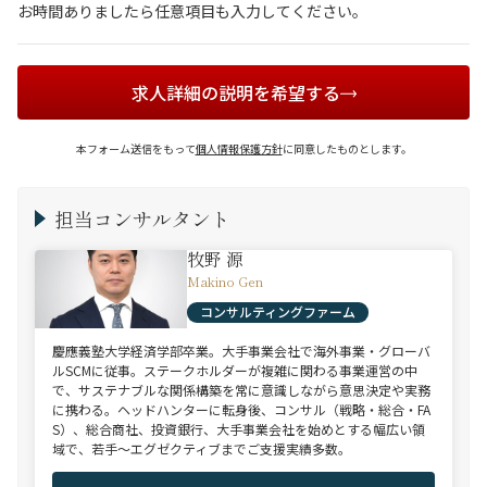
お時間ありましたら任意項目も入力してください。
求人詳細の説明を希望する
本フォーム送信をもって
個人情報保護方針
に同意したものとします。
担当コンサルタント
牧野 源
Makino Gen
コンサルティングファーム
慶應義塾大学経済学部卒業。大手事業会社で海外事業・グローバ
ルSCMに従事。ステークホルダーが複雑に関わる事業運営の中
で、サステナブルな関係構築を常に意識しながら意思決定や実務
に携わる。ヘッドハンターに転身後、コンサル（戦略・総合・FA
S）、総合商社、投資銀行、大手事業会社を始めとする幅広い領
域で、若手～エグゼクティブまでご支援実績多数。