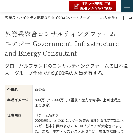
年収1,000万円超に特化
厳選求人を紹介依頼
高年収・ハイクラス転職ならタイグロンパートナーズ
|
求人を探す
|
コ
外資系総合コンサルティングファーム｜
エナジー Government, Infrastructure
and Energy Consultant
グローバルブランドのコンサルティングファームの日本法
人。グループ全体で約9,800名の人員を有する。
企業名
非公開
年収イメージ
800万円〜2000万円（経験・能力を考慮の上当社規定に
より決定）
仕事内容
《チーム紹介》
2025年に、国のエネルギー政策の指針となる第7次エネ
ルギー基本計画および2040DXビジョンが策定されまし
た。また、電力・ガスシステム改革は、成果を検証して