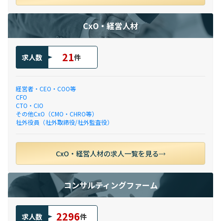
CxO・経営人材
21
求人数
件
経営者・CEO・COO等
CFO
CTO・CIO
その他CxO（CMO・CHRO等）
社外役員（社外取締役/社外監査役）
CxO・経営人材の求人一覧を見る
コンサルティングファーム
2296
求人数
件