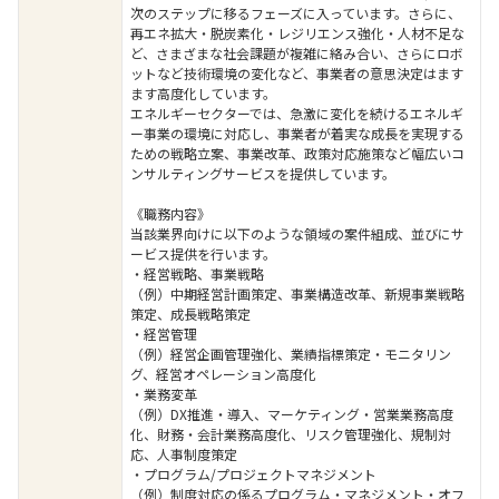
次のステップに移るフェーズに入っています。さらに、
再エネ拡大・脱炭素化・レジリエンス強化・人材不足な
ど、さまざまな社会課題が複雑に絡み合い、さらにロボ
ットなど技術環境の変化など、事業者の意思決定はます
ます高度化しています。
エネルギーセクターでは、急激に変化を続けるエネルギ
ー事業の環境に対応し、事業者が着実な成長を実現する
ための戦略立案、事業改革、政策対応施策など幅広いコ
ンサルティングサービスを提供しています。
《職務内容》
当該業界向けに以下のような領域の案件組成、並びにサ
ービス提供を行います。
・経営戦略、事業戦略
（例）中期経営計画策定、事業構造改革、新規事業戦略
策定、成長戦略策定
・経営管理
（例）経営企画管理強化、業績指標策定・モニタリン
グ、経営オペレーション高度化
・業務変革
（例）DX推進・導入、マーケティング・営業業務高度
化、財務・会計業務高度化、リスク管理強化、規制対
応、人事制度策定
・プログラム/プロジェクトマネジメント
（例）制度対応の係るプログラム・マネジメント・オフ