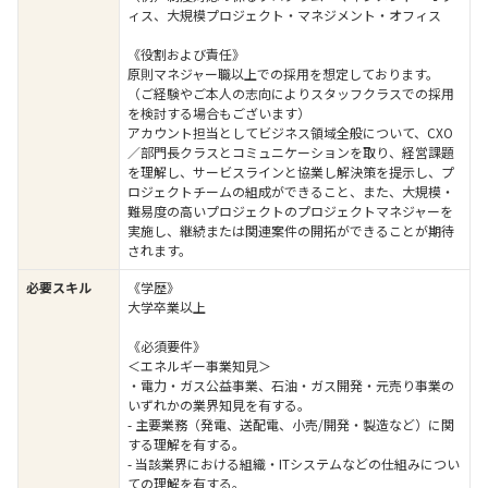
ィス、大規模プロジェクト・マネジメント・オフィス
《役割および責任》
原則マネジャー職以上での採用を想定しております。
（ご経験やご本人の志向によりスタッフクラスでの採用
を検討する場合もございます）
アカウント担当としてビジネス領域全般について、CXO
／部門長クラスとコミュニケーションを取り、経営課題
を理解し、サービスラインと協業し解決策を提示し、プ
ロジェクトチームの組成ができること、また、大規模・
難易度の高いプロジェクトのプロジェクトマネジャーを
実施し、継続または関連案件の開拓ができることが期待
されます。
必要スキル
《学歴》
大学卒業以上
《必須要件》
＜エネルギー事業知見＞
・電力・ガス公益事業、石油・ガス開発・元売り事業の
いずれかの業界知見を有する。
- 主要業務（発電、送配電、小売/開発・製造など）に関
する理解を有する。
- 当該業界における組織・ITシステムなどの仕組みについ
ての理解を有する。