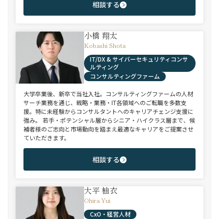
相談する
小橋 翔太
Kobashi Shota
IT/DX & サイバーセキュリティコンサ
ルティング
コンサルティングファーム
大学卒業後、新卒で当社入社。コンサルティングファームの人材
サーチ業務を通じ、戦略・業務・IT各領域へのご転職を多数支
援。特に未経験からコンサルタントへのキャリアチェンジ支援に
強み。 若手・ポテンシャル層からシニア・ハイクラス層まで、候
補者様のご志向と市場動向を踏まえ最適なキャリアをご提案させ
ていただきます。
相談する
大平 柚衣
Ohira Yui
CxO・経営人材