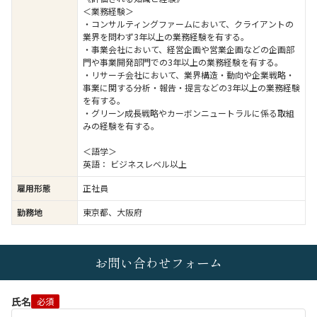
＜業務経験＞
・コンサルティングファームにおいて、クライアントの
業界を問わず3年以上の業務経験を有する。
・事業会社において、経営企画や営業企画などの企画部
門や事業開発部門での3年以上の業務経験を有する。
・リサーチ会社において、業界構造・動向や企業戦略・
事業に関する分析・報告・提言などの3年以上の業務経験
を有する。
・グリーン成長戦略やカーボンニュートラルに係る取組
みの経験を有する。
＜語学＞
英語： ビジネスレベル以上
雇用形態
正社員
勤務地
東京都、大阪府
お問い合わせフォーム
氏名
必須