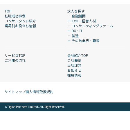
TOP
求人を探す
転職成功事例
ー 金融機関
コンサルタント紹介
ー CxO・経営人材
業界別お役立ち情報
ー コンサルティングファーム
ー DX・IT
ー 製造
ー その他業界・職種
サービスTOP
会社紹介TOP
ご利用の流れ
会社概要
当社理念
お知らせ
採用情報
サイトマップ
個人情報取扱規約
©︎Tiglon Partners Limited. All. Right Reserved.