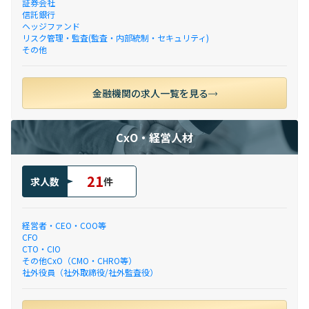
証券会社
信託銀行
ヘッジファンド
リスク管理・監査(監査・内部統制・セキュリティ)
その他
金融機関の求人一覧を見る
CxO・経営人材
21
求人数
件
経営者・CEO・COO等
CFO
CTO・CIO
その他CxO（CMO・CHRO等）
社外役員（社外取締役/社外監査役）