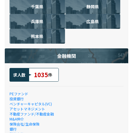
千葉県
静岡県
兵庫県
広島県
熊本県
金融機関
1035
求人数
件
PEファンド
投資銀行
ベンチャーキャピタル(VC)
アセットマネジメント
不動産ファンド/不動産金融
M&A仲介
保険会社/生命保険
銀行