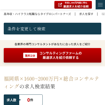
年収1,000万円超に特化
厳選求人を紹介依頼
高年収・ハイクラス転職ならタイグロンパートナーズ
|
求人を探す
|
福
条件を変更して検索
各業界の専門コンサルタントがあなたに合った求人をご紹介
コンサルティングファームの
無料1分
厳選求人を紹介依頼する
福岡県×1600~2000万円×総合コンサルテ
ィング
の求人検索結果
0
求人数
件