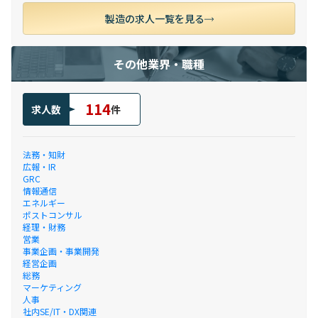
製造の求人一覧を見る
その他業界・職種
114
求人数
件
法務・知財
広報・IR
GRC
情報通信
エネルギー
ポストコンサル
経理・財務
営業
事業企画・事業開発
経営企画
総務
マーケティング
人事
社内SE/IT・DX関連