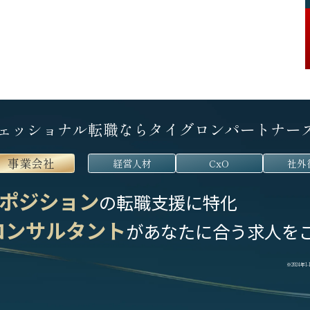
ェッショナル転職なら
タイグロンパートナー
事業会社
経営人材
CxO
社外
ポジション
の転職支援に特化
コンサルタント
が
あなたに合う求人を
※2024年