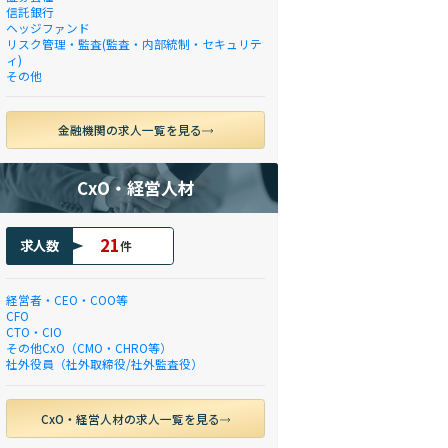
信託銀行
ヘッジファンド
リスク管理・監査(監査・内部統制・セキュリテ
ィ)
その他
金融機関の求人一覧を見る
CxO・経営人材
21
求人数
件
経営者・CEO・COO等
CFO
CTO・CIO
その他CxO（CMO・CHRO等）
社外役員（社外取締役/社外監査役）
CxO・経営人材の求人一覧を見る