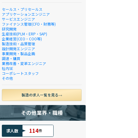
セールス・プリセールス
アプリケーションエンジニア
サービスエンジニア
ファイナンス管理(CFO・財務等)
研究開発
生産技術(PLM・ERP・SAP)
企業経営(CEO・COO等)
製造技術・品質管理
設計開発エンジニア
事業開発・製品企画
調達・購買
業務改善・変革エンジニア
社内SE
コーポレートスタッフ
その他
製造の求人一覧を見る
その他業界・職種
114
求人数
件