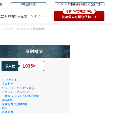
EN
採用企業の方
CxO・社外取締役をお探しの企業の方
年収1000万円超に特化
役立ち動画
採用企業インタビュー
→
厳選求人を紹介依頼
ューションセールス)の求人検索結果
金融機関
1035
求人数
件
PEファンド
投資銀行
ベンチャーキャピタル(VC)
アセットマネジメント
不動産ファンド/不動産金融
M&A仲介
保険会社/生命保険
銀行
証券会社