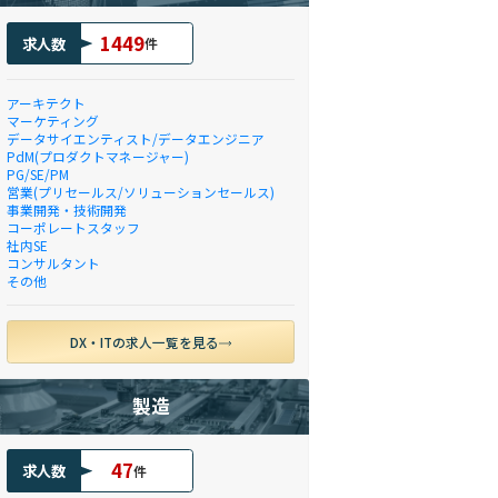
1449
求人数
件
アーキテクト
マーケティング
データサイエンティスト/データエンジニア
PdM(プロダクトマネージャー)
PG/SE/PM
営業(プリセールス/ソリューションセールス)
事業開発・技術開発
コーポレートスタッフ
社内SE
コンサルタント
その他
DX・ITの求人一覧を見る
製造
47
求人数
件