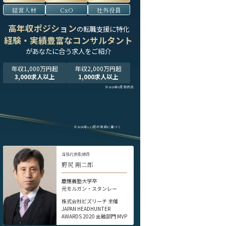
経営人材
CxO
社外役員
高年収ポジション
の転職支援に特化
経験・実績豊富なコンサルタント
が
あなたに合う求人をご紹介
年収1,000万円超
年収2,000万円超
3,000求人以上
1,000求人以上
※2025年9月末時点
※2024年1-12月の実績に基づく
当社代表取締役
野尻 剛二郎
慶應義塾大学卒
元モルガン・スタンレー
株式会社ビズリーチ 主催
JAPAN HEADHUNTER
AWARDS 2020 金融部門 MVP