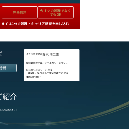
今すぐの
転職でなく
完全無料
てもOK
まずは1分で転職・キャリア相談を申し込む
ズ
野尻 剛二郎
当社代表取締役
慶應義塾大学卒／元モルガン・スタンレー
役員
株式会社ビズリーチ 主催
JAPAN HEADHUNTER AWARDS 2020
金融部門 MVP
ご紹介
1-12月の実績に基づく