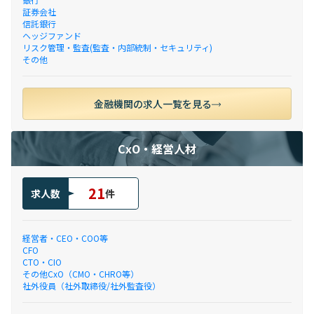
証券会社
信託銀行
ヘッジファンド
リスク管理・監査(監査・内部統制・セキュリティ)
その他
金融機関の求人一覧を見る
CxO・経営人材
21
求人数
件
経営者・CEO・COO等
CFO
CTO・CIO
その他CxO（CMO・CHRO等）
社外役員（社外取締役/社外監査役）