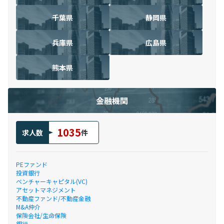
千葉県
静岡県
兵庫県
広島県
熊本県
金融機関
1035
求人数
件
PEファンド
投資銀行
ベンチャーキャピタル(VC)
アセットマネジメント
不動産ファンド/不動産金融
M&A仲介
保険会社/生命保険
銀行