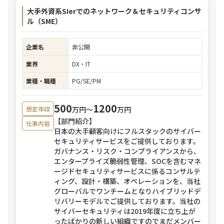
大手外資系SIerでのネットワーク＆セキュリティコンサ
ル（SME）
企業名
非公開
業界
DX・IT
業種・職種
PG/SE/PM
500
1200
万円〜
万円
想定年収
【部門紹介】
仕事内容
日本の大手顧客向けにフルスタックのサイバー
セキュリティサービスをご提供しております。
ガバナンス・リスク・コンプライアンスから、
エンタープライズ脆弱性管理、SOCを含むマネ
ージドセキュリティサービスに係るコンサルテ
ィング、設計・構築、オペレーションを、当社
グローバルでワンチームとなりハイブリッドデ
リバリーモデルでご提供しております。当社の
サイバーセキュリティは2019年度に立ち上が
ったばかりの新しい組織ですのでまだメンバー