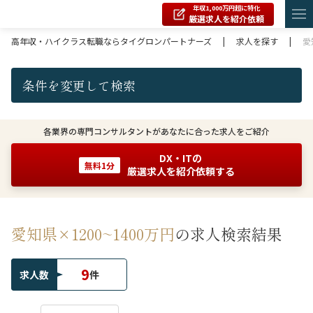
年収1,000万円超に特化
厳選求人を紹介依頼
高年収・ハイクラス転職ならタイグロンパートナーズ
|
求人を探す
|
愛
条件を変更して検索
各業界の専門コンサルタントがあなたに合った求人をご紹介
DX・ITの
無料1分
厳選求人を紹介依頼する
愛知県×1200~1400万円
の求人検索結果
9
求人数
件