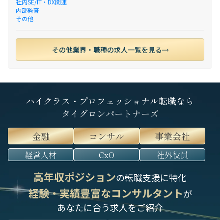
社内SE/IT・DX関連
内部監査
その他
その他業界・職種の求人一覧を見る
ハイクラス・プロフェッショナル転職なら
タイグロンパートナーズ
金融
コンサル
事業会社
経営人材
CxO
社外役員
高年収ポジション
の転職支援に特化
経験・実績豊富なコンサルタント
が
あなたに合う求人をご紹介