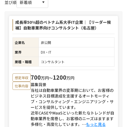
並び順
成長率50%超のベトナム系大手IT企業｜【リーダー候
補】自動車業界向けコンサルタント（名古屋）
企業名
非公開
業界
DX・IT
業種・職種
コンサルタント
700
1200
万円〜
万円
想定年収
募集背景
仕事内容
当社は自動車業界の変革期において、お客様の
ビジネス目標達成を支援するオートモーティ
ブ・コンサルティング・エンジニアリング・サ
ービスを提供しています。
近年CASEやMaaSといった新たなトレンドが自
動車業界を席巻し、お客様のニーズはますます
多様化・高度化しています。
⋯
もっと見る