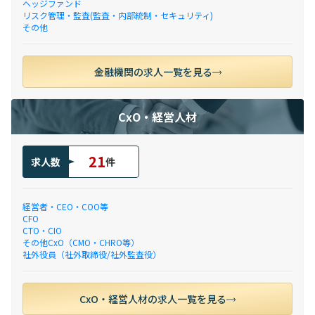
ヘッジファンド
リスク管理・監査(監査・内部統制・セキュリティ)
その他
金融機関の求人一覧を見る
CxO・経営人材
21
求人数
件
経営者・CEO・COO等
CFO
CTO・CIO
その他CxO（CMO・CHRO等）
社外役員（社外取締役/社外監査役）
CxO・経営人材の求人一覧を見る