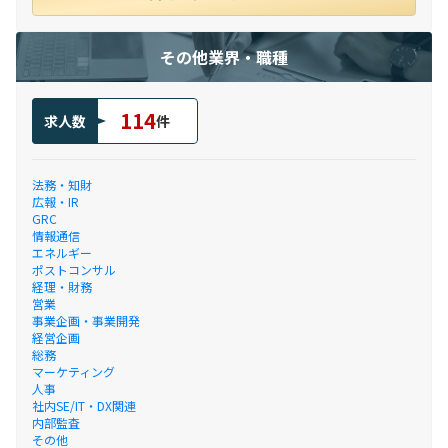
その他業界・職種
114
求人数
件
法務・知財
広報・IR
GRC
情報通信
エネルギー
ポストコンサル
経理・財務
営業
事業企画・事業開発
経営企画
総務
マーケティング
人事
社内SE/IT・DX関連
内部監査
その他