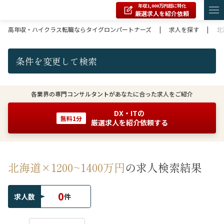
年収1,000万円超に特化
厳選求人を紹介依頼
高年収・ハイクラス転職ならタイグロンパートナーズ
|
求人を探す
|
北
条件を変更して検索
各業界の専門コンサルタントがあなたに合った求人をご紹介
DX・ITの
無料1分
厳選求人を紹介依頼する
北海道×1200~1400万円
の求人検索結果
0
求人数
件