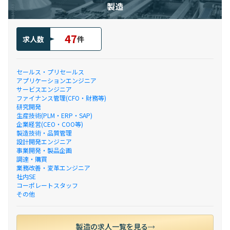
製造
47
求人数
件
セールス・プリセールス
アプリケーションエンジニア
サービスエンジニア
ファイナンス管理(CFO・財務等)
研究開発
生産技術(PLM・ERP・SAP)
企業経営(CEO・COO等)
製造技術・品質管理
設計開発エンジニア
事業開発・製品企画
調達・購買
業務改善・変革エンジニア
社内SE
コーポレートスタッフ
その他
製造の求人一覧を見る