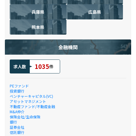
兵庫県
広島県
熊本県
金融機関
1035
求人数
件
PEファンド
投資銀行
ベンチャーキャピタル(VC)
アセットマネジメント
不動産ファンド/不動産金融
M&A仲介
保険会社/生命保険
銀行
証券会社
信託銀行