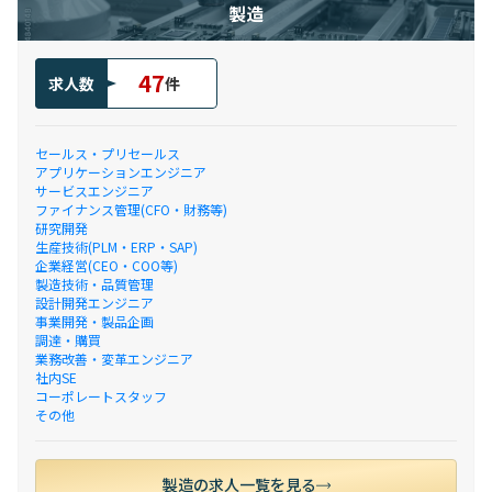
製造
47
求人数
件
セールス・プリセールス
アプリケーションエンジニア
サービスエンジニア
ファイナンス管理(CFO・財務等)
研究開発
生産技術(PLM・ERP・SAP)
企業経営(CEO・COO等)
製造技術・品質管理
設計開発エンジニア
事業開発・製品企画
調達・購買
業務改善・変革エンジニア
社内SE
コーポレートスタッフ
その他
製造の求人一覧を見る