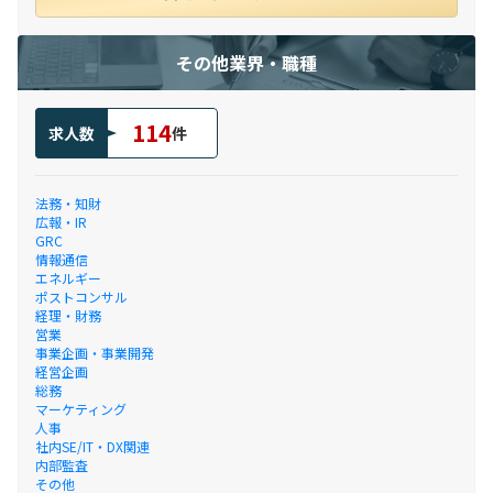
その他業界・職種
114
求人数
件
法務・知財
広報・IR
GRC
情報通信
エネルギー
ポストコンサル
経理・財務
営業
事業企画・事業開発
経営企画
総務
マーケティング
人事
社内SE/IT・DX関連
内部監査
その他