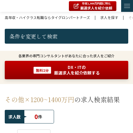
年収1,000万円超に特化
厳選求人を紹介依頼
高年収・ハイクラス転職ならタイグロンパートナーズ
|
求人を探す
|
そ
条件を変更して検索
各業界の専門コンサルタントがあなたに合った求人をご紹介
DX・ITの
無料1分
厳選求人を紹介依頼する
その他×1200~1400万円
の求人検索結果
0
求人数
件