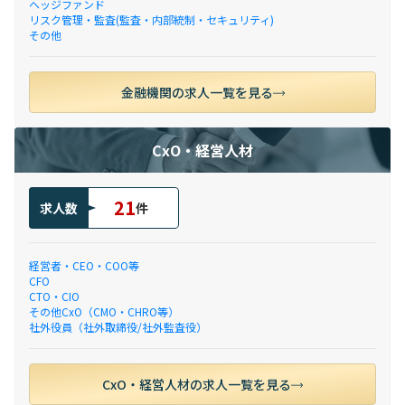
ヘッジファンド
リスク管理・監査(監査・内部統制・セキュリティ)
その他
金融機関の求人一覧を見る
CxO・経営人材
21
求人数
件
経営者・CEO・COO等
CFO
CTO・CIO
その他CxO（CMO・CHRO等）
社外役員（社外取締役/社外監査役）
CxO・経営人材の求人一覧を見る