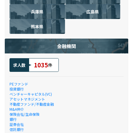
兵庫県
広島県
熊本県
金融機関
1035
求人数
件
PEファンド
投資銀行
ベンチャーキャピタル(VC)
アセットマネジメント
不動産ファンド/不動産金融
M&A仲介
保険会社/生命保険
銀行
証券会社
信託銀行