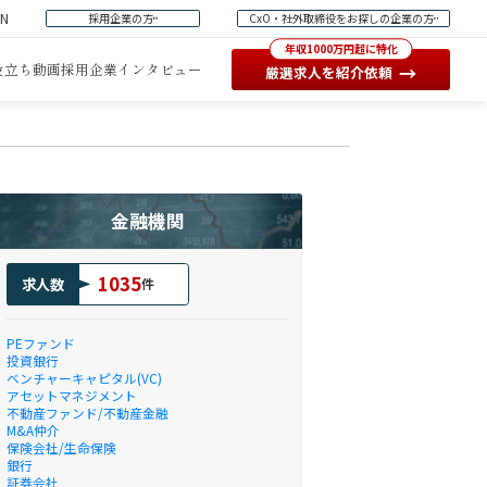
EN
採用企業の方
CxO・社外取締役をお探しの企業の方
年収1000万円超に特化
役立ち動画
採用企業インタビュー
→
厳選求人を紹介依頼
金融機関
1035
求人数
件
PEファンド
投資銀行
ベンチャーキャピタル(VC)
アセットマネジメント
不動産ファンド/不動産金融
M&A仲介
保険会社/生命保険
銀行
証券会社