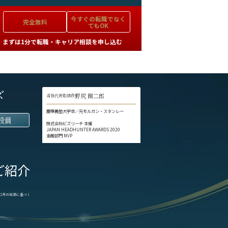
今すぐの
転職でなく
完全無料
てもOK
まずは1分で転職・キャリア相談を申し込む
ズ
野尻 剛二郎
当社代表取締役
慶應義塾大学卒／元モルガン・スタンレー
役員
株式会社ビズリーチ 主催
JAPAN HEADHUNTER AWARDS 2020
金融部門 MVP
ご紹介
1-12月の実績に基づく