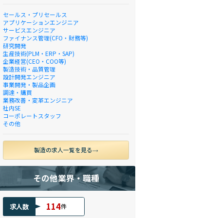
セールス・プリセールス
アプリケーションエンジニア
サービスエンジニア
ファイナンス管理(CFO・財務等)
研究開発
生産技術(PLM・ERP・SAP)
企業経営(CEO・COO等)
製造技術・品質管理
設計開発エンジニア
事業開発・製品企画
調達・購買
業務改善・変革エンジニア
社内SE
コーポレートスタッフ
その他
製造の求人一覧を見る
その他業界・職種
114
求人数
件