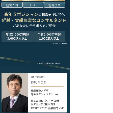
経営人材
CxO
社外役員
高年収ポジション
の転職支援に特化
経験・実績豊富なコンサルタント
が
あなたに合う求人をご紹介
年収1,000万円超
年収2,000万円超
3,000求人以上
1,000求人以上
※2025年9月末時点
※2024年1-12月の実績に基づく
当社代表取締役
野尻 剛二郎
慶應義塾大学卒
元モルガン・スタンレー
株式会社ビズリーチ 主催
JAPAN HEADHUNTER
AWARDS 2020 金融部門 MVP