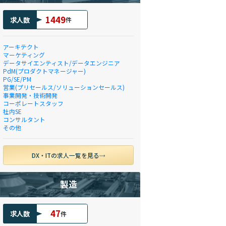
1449
求人数
件
アーキテクト
マーケティング
データサイエンティスト/データエンジニア
PdM(プロダクトマネージャー)
PG/SE/PM
営業(プリセールス/ソリューションセールス)
事業開発・技術開発
コーポレートスタッフ
社内SE
コンサルタント
その他
DX・ITの求人一覧を見る
製造
47
求人数
件