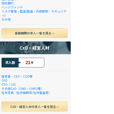
信託銀行
ヘッジファンド
リスク管理・監査(監査・内部統制・セキュリテ
ィ)
その他
金融機関の求人一覧を見る
CxO・経営人材
21
求人数
件
経営者・CEO・COO等
CFO
CTO・CIO
その他CxO（CMO・CHRO等）
社外役員（社外取締役/社外監査役）
CxO・経営人材の求人一覧を見る