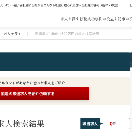
サルタント紹介
会社紹介
当社からスカウトを受け取られた方へ
当社採用情報（新卒・中途）
求人を探す
転職成功事例
お役立ち記事
お
求人を探す
|
愛知県×1400~1600万円の求人検索結果
サルタントがあなたに合った求人をご紹介
製造の
厳選求人を紹介依頼する
求人検索結果
0
該当求人
件