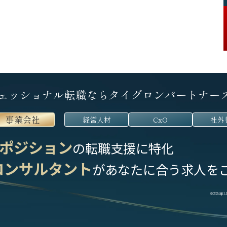
ェッショナル転職なら
タイグロンパートナー
事業会社
経営人材
CxO
社外
ポジション
の転職支援に特化
コンサルタント
が
あなたに合う求人を
※2024年