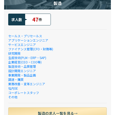
製造
47
求人数
件
セールス・プリセールス
アプリケーションエンジニア
サービスエンジニア
ファイナンス管理(CFO・財務等)
研究開発
生産技術(PLM・ERP・SAP)
企業経営(CEO・COO等)
製造技術・品質管理
設計開発エンジニア
事業開発・製品企画
調達・購買
業務改善・変革エンジニア
社内SE
コーポレートスタッフ
その他
製造の求人一覧を見る