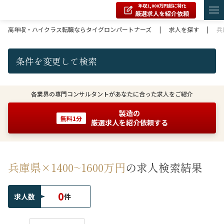
年収1,000万円超に特化
厳選求人を紹介依頼
高年収・ハイクラス転職ならタイグロンパートナーズ
|
求人を探す
|
兵
条件を変更して検索
各業界の専門コンサルタントがあなたに合った求人をご紹介
製造の
無料1分
厳選求人を紹介依頼する
兵庫県×1400~1600万円
の求人検索結果
0
求人数
件