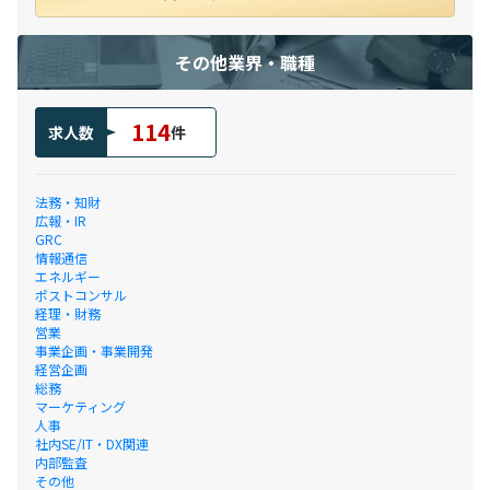
その他業界・職種
114
求人数
件
法務・知財
広報・IR
GRC
情報通信
エネルギー
ポストコンサル
経理・財務
営業
事業企画・事業開発
経営企画
総務
マーケティング
人事
社内SE/IT・DX関連
内部監査
その他