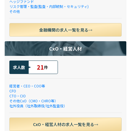
ヘッジファンド
リスク管理・監査(監査・内部統制・セキュリティ)
その他
金融機関の求人一覧を見る
CxO・経営人材
21
求人数
件
経営者・CEO・COO等
CFO
CTO・CIO
その他CxO（CMO・CHRO等）
社外役員（社外取締役/社外監査役）
CxO・経営人材の求人一覧を見る