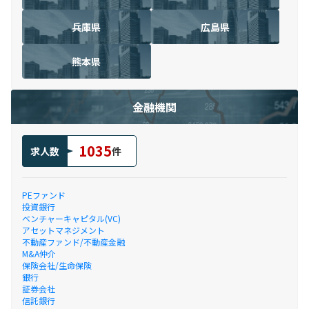
兵庫県
広島県
熊本県
金融機関
1035
求人数
件
PEファンド
投資銀行
ベンチャーキャピタル(VC)
アセットマネジメント
不動産ファンド/不動産金融
M&A仲介
保険会社/生命保険
銀行
証券会社
信託銀行