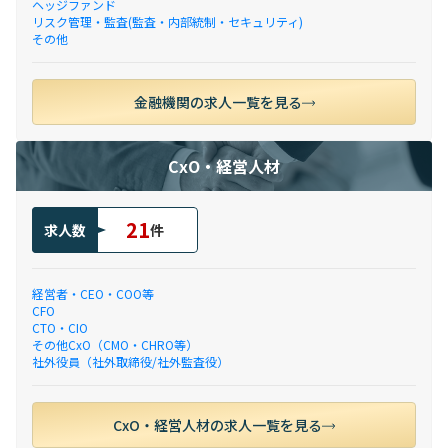
ヘッジファンド
リスク管理・監査(監査・内部統制・セキュリティ)
その他
金融機関の求人一覧を見る
CxO・経営人材
21
求人数
件
経営者・CEO・COO等
CFO
CTO・CIO
その他CxO（CMO・CHRO等）
社外役員（社外取締役/社外監査役）
CxO・経営人材の求人一覧を見る