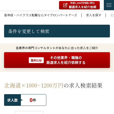
年収1,000万円超に特化
厳選求人を紹介依頼
高年収・ハイクラス転職ならタイグロンパートナーズ
|
求人を探す
|
北
条件を変更して検索
各業界の専門コンサルタントがあなたに合った求人をご紹介
その他業界・職種の
無料1分
厳選求人を紹介依頼する
北海道×1000~1200万円
の求人検索結果
0
求人数
件