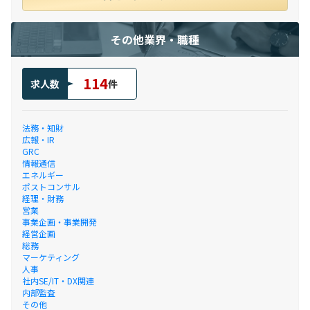
その他業界・職種
114
求人数
件
法務・知財
広報・IR
GRC
情報通信
エネルギー
ポストコンサル
経理・財務
営業
事業企画・事業開発
経営企画
総務
マーケティング
人事
社内SE/IT・DX関連
内部監査
その他