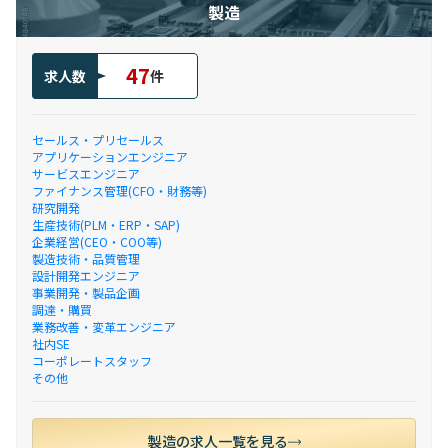
製造
47
求人数
件
セールス・プリセールス
アプリケーションエンジニア
サービスエンジニア
ファイナンス管理(CFO・財務等)
研究開発
生産技術(PLM・ERP・SAP)
企業経営(CEO・COO等)
製造技術・品質管理
設計開発エンジニア
事業開発・製品企画
調達・購買
業務改善・変革エンジニア
社内SE
コーポレートスタッフ
その他
製造の求人一覧を見る