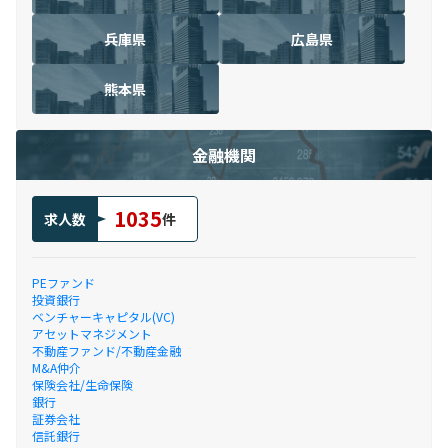
兵庫県
広島県
熊本県
金融機関
1035
求人数
件
PEファンド
投資銀行
ベンチャーキャピタル(VC)
アセットマネジメント
不動産ファンド/不動産金融
M&A仲介
保険会社/生命保険
銀行
証券会社
信託銀行