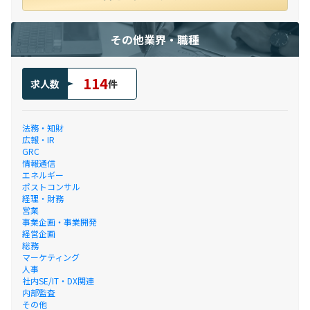
その他業界・職種
114
求人数
件
法務・知財
広報・IR
GRC
情報通信
エネルギー
ポストコンサル
経理・財務
営業
事業企画・事業開発
経営企画
総務
マーケティング
人事
社内SE/IT・DX関連
内部監査
その他