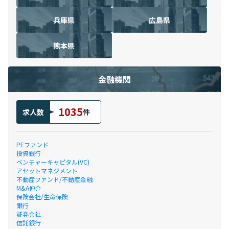
兵庫県
広島県
熊本県
金融機関
1035
求人数
件
PEファンド
投資銀行
ベンチャーキャピタル(VC)
アセットマネジメント
不動産ファンド/不動産金融
M&A仲介
保険会社/生命保険
銀行
証券会社
信託銀行