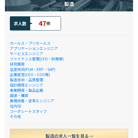
製造
47
求人数
件
セールス・プリセールス
アプリケーションエンジニア
サービスエンジニア
ファイナンス管理(CFO・財務等)
研究開発
生産技術(PLM・ERP・SAP)
企業経営(CEO・COO等)
製造技術・品質管理
設計開発エンジニア
事業開発・製品企画
調達・購買
業務改善・変革エンジニア
社内SE
コーポレートスタッフ
その他
製造の求人一覧を見る