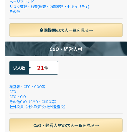
ヘッジファンド
リスク管理・監査(監査・内部統制・セキュリティ)
その他
金融機関の求人一覧を見る
CxO・経営人材
21
求人数
件
経営者・CEO・COO等
CFO
CTO・CIO
その他CxO（CMO・CHRO等）
社外役員（社外取締役/社外監査役）
CxO・経営人材の求人一覧を見る