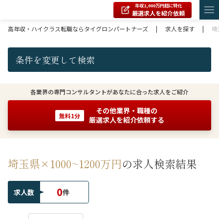
年収1,000万円超に特化
厳選求人を紹介依頼
高年収・ハイクラス転職ならタイグロンパートナーズ
|
求人を探す
|
埼
条件を変更して検索
各業界の専門コンサルタントがあなたに合った求人をご紹介
その他業界・職種の
無料1分
厳選求人を紹介依頼する
埼玉県×1000~1200万円
の求人検索結果
0
求人数
件