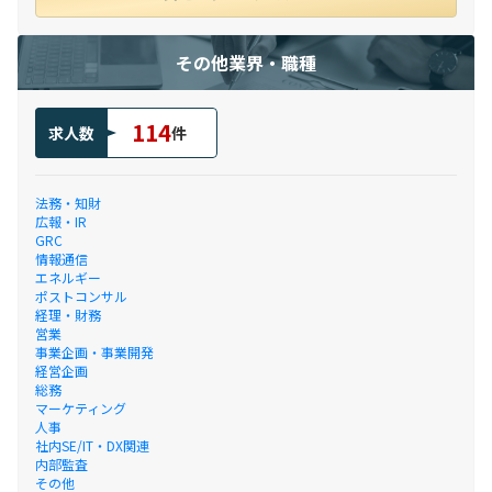
その他業界・職種
114
求人数
件
法務・知財
広報・IR
GRC
情報通信
エネルギー
ポストコンサル
経理・財務
営業
事業企画・事業開発
経営企画
総務
マーケティング
人事
社内SE/IT・DX関連
内部監査
その他