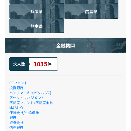
兵庫県
広島県
熊本県
金融機関
1035
求人数
件
PEファンド
投資銀行
ベンチャーキャピタル(VC)
アセットマネジメント
不動産ファンド/不動産金融
M&A仲介
保険会社/生命保険
銀行
証券会社
信託銀行