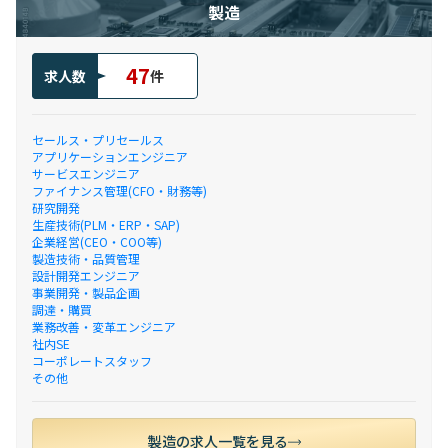
製造
47
求人数
件
セールス・プリセールス
アプリケーションエンジニア
サービスエンジニア
ファイナンス管理(CFO・財務等)
研究開発
生産技術(PLM・ERP・SAP)
企業経営(CEO・COO等)
製造技術・品質管理
設計開発エンジニア
事業開発・製品企画
調達・購買
業務改善・変革エンジニア
社内SE
コーポレートスタッフ
その他
製造の求人一覧を見る