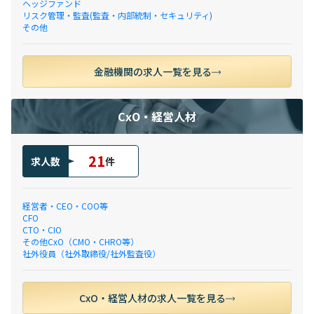
ヘッジファンド
リスク管理・監査(監査・内部統制・セキュリティ)
その他
金融機関の求人一覧を見る
CxO・経営人材
21
求人数
件
経営者・CEO・COO等
CFO
CTO・CIO
その他CxO（CMO・CHRO等）
社外役員（社外取締役/社外監査役）
CxO・経営人材の求人一覧を見る