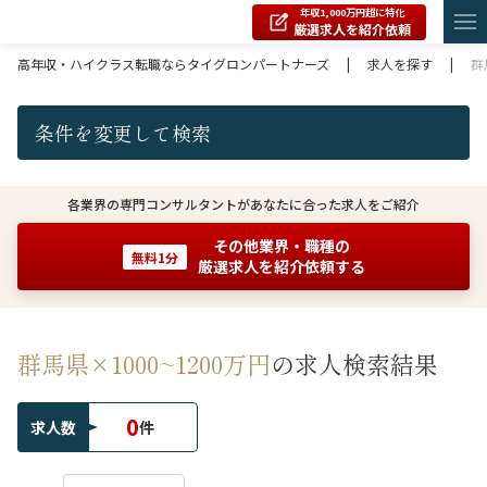
年収1,000万円超に特化
厳選求人を紹介依頼
高年収・ハイクラス転職ならタイグロンパートナーズ
|
求人を探す
|
群
条件を変更して検索
各業界の専門コンサルタントがあなたに合った求人をご紹介
その他業界・職種の
無料1分
厳選求人を紹介依頼する
群馬県×1000~1200万円
の求人検索結果
0
求人数
件