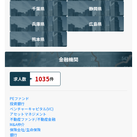
千葉県
静岡県
兵庫県
広島県
熊本県
金融機関
1035
求人数
件
PEファンド
投資銀行
ベンチャーキャピタル(VC)
アセットマネジメント
不動産ファンド/不動産金融
M&A仲介
保険会社/生命保険
銀行