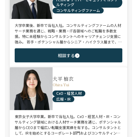
ルティング
コンサルティングファーム
大学卒業後、新卒で当社入社。コンサルティングファームの人材
サーチ業務を通じ、戦略・業務・IT各領域へのご転職を多数支
援。特に未経験からコンサルタントへのキャリアチェンジ支援に
強み。 若手・ポテンシャル層からシニア・ハイクラス層まで、候
補者様のご志向と市場動向を踏まえ最適なキャリアをご提案させ
ていただきます。
相談する
大平 柚衣
Ohira Yui
CxO・経営人材
広報・IR
東京女子大学卒業。新卒で当社入社。CxO・経営人材・IR・コン
サルティング領域における人材サーチ業務を通じ、ポテンシャル
層からCEOまで幅広い転職支援実績を有する。コンサルタントと
して、IRを始めとするコーポレート部門およびコンサルティング