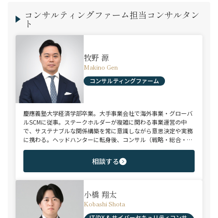
コンサルティングファーム担当コンサルタン
ト
牧野 源
Makino Gen
コンサルティングファーム
慶應義塾大学経済学部卒業。大手事業会社で海外事業・グローバ
ルSCMに従事。ステークホルダーが複雑に関わる事業運営の中
で、サステナブルな関係構築を常に意識しながら意思決定や実務
に携わる。ヘッドハンターに転身後、コンサル（戦略・総合・
FAS）、総合商社、投資銀行、大手事業会社を始めとする幅広い
領域で、若手～エグゼクティブまでご支援実績多数。
相談する
小橋 翔太
Kobashi Shota
IT/DX & サイバーセキュリティコンサ