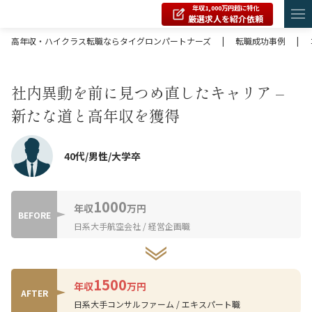
年収1,000万円超に特化
厳選求人を紹介依頼
高年収・ハイクラス転職ならタイグロンパートナーズ
|
転職成功事例
|
社内異動を前に見つめ直したキャリア –
新たな道と高年収を獲得
40代/男性/大学卒
1000
年収
万円
BEFORE
日系大手航空会社 / 経営企画職
1500
年収
万円
AFTER
日系大手コンサルファーム / エキスパート職