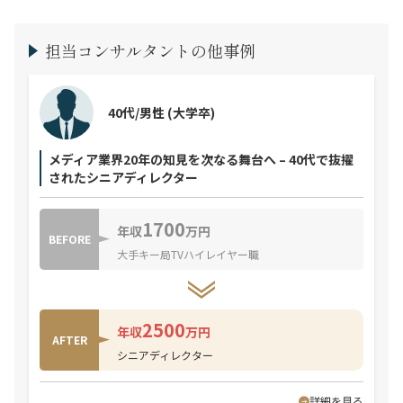
担当コンサルタントの他事例
40代/男性
(大学卒)
メディア業界20年の知見を次なる舞台へ – 40代で抜擢
されたシニアディレクター
1700
年収
万円
BEFORE
大手キー局TVハイレイヤー職
2500
年収
万円
AFTER
シニアディレクター
詳細を見る