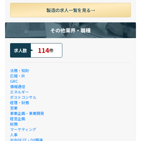
製造の求人一覧を見る
その他業界・職種
114
求人数
件
法務・知財
広報・IR
GRC
情報通信
エネルギー
ポストコンサル
経理・財務
営業
事業企画・事業開発
経営企画
総務
マーケティング
人事
社内SE/IT・DX関連