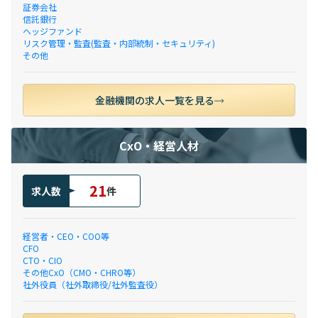
証券会社
信託銀行
ヘッジファンド
リスク管理・監査(監査・内部統制・セキュリティ)
その他
金融機関の求人一覧を見る
CxO・経営人材
21
求人数
件
経営者・CEO・COO等
CFO
CTO・CIO
その他CxO（CMO・CHRO等）
社外役員（社外取締役/社外監査役）