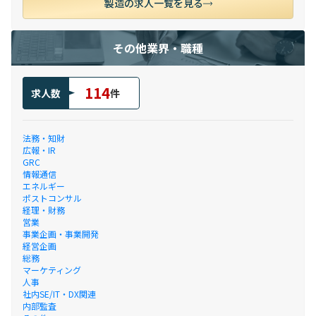
製造の求人一覧を見る
その他業界・職種
114
求人数
件
法務・知財
広報・IR
GRC
情報通信
エネルギー
ポストコンサル
経理・財務
営業
事業企画・事業開発
経営企画
総務
マーケティング
人事
社内SE/IT・DX関連
内部監査