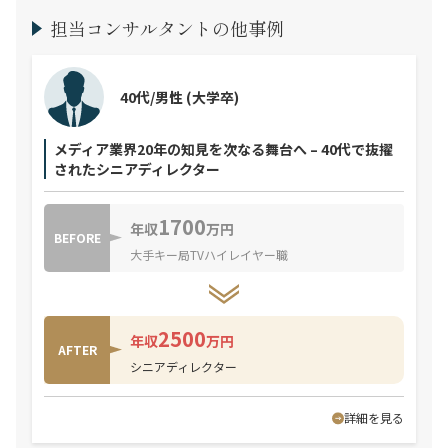
担当コンサルタントの他事例
40代/男性
(大学卒)
メディア業界20年の知見を次なる舞台へ – 40代で抜擢
されたシニアディレクター
1700
年収
万円
BEFORE
大手キー局TVハイレイヤー職
2500
年収
万円
AFTER
シニアディレクター
詳細を見る