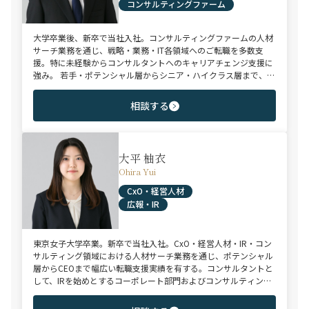
コンサルティングファーム
大学卒業後、新卒で当社入社。コンサルティングファームの人材
サーチ業務を通じ、戦略・業務・IT各領域へのご転職を多数支
援。特に未経験からコンサルタントへのキャリアチェンジ支援に
強み。 若手・ポテンシャル層からシニア・ハイクラス層まで、候
補者様のご志向と市場動向を踏まえ最適なキャリアをご提案させ
ていただきます。
相談する
大平 柚衣
Ohira Yui
CxO・経営人材
広報・IR
東京女子大学卒業。新卒で当社入社。CxO・経営人材・IR・コン
サルティング領域における人材サーチ業務を通じ、ポテンシャル
層からCEOまで幅広い転職支援実績を有する。コンサルタントと
して、IRを始めとするコーポレート部門およびコンサルティング
ファーム領域を中心に担当。未経験・ポテンシャル層からミド
ル・ハイクラス層まで、年代・職階を問わず幅広くご支援可能。