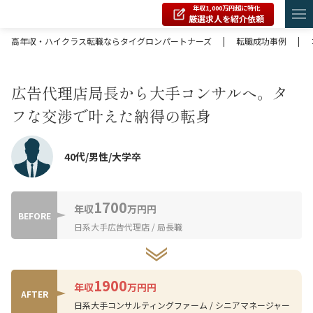
年収1,000万円超に特化
厳選求人を紹介依頼
高年収・ハイクラス転職ならタイグロンパートナーズ
|
転職成功事例
|
広告代理店局長から大手コンサルへ。タ
フな交渉で叶えた納得の転身
40代/男性/大学卒
1700
年収
万円円
BEFORE
日系大手広告代理店 / 局長職
1900
年収
万円円
AFTER
日系大手コンサルティングファーム / シニアマネージャー