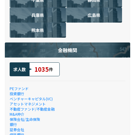
兵庫県
広島県
熊本県
金融機関
1035
求人数
件
PEファンド
投資銀行
ベンチャーキャピタル(VC)
アセットマネジメント
不動産ファンド/不動産金融
M&A仲介
保険会社/生命保険
銀行
証券会社
信託銀行