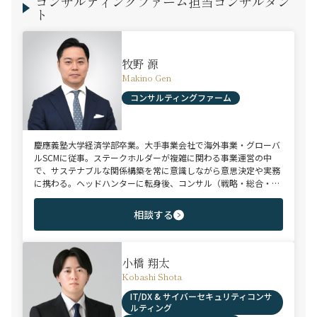
コンサルティングファーム担当コンサルタン
ト
牧野 源
Makino Gen
コンサルティングファーム
慶應義塾大学経済学部卒業。大手事業会社で海外事業・グローバ
ルSCMに従事。ステークホルダーが複雑に関わる事業運営の中
で、サステナブルな関係構築を常に意識しながら意思決定や実務
に携わる。ヘッドハンターに転身後、コンサル（戦略・総合・
FAS）、総合商社、投資銀行、大手事業会社を始めとする幅広い
領域で、若手～エグゼクティブまでご支援実績多数。
相談する
小橋 翔太
Kobashi Shota
IT/DX & サイバーセキュリティコンサ
ルティング