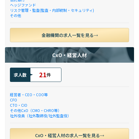
ヘッジファンド
リスク管理・監査(監査・内部統制・セキュリティ)
その他
金融機関の求人一覧を見る
CxO・経営人材
21
求人数
件
経営者・CEO・COO等
CFO
CTO・CIO
その他CxO（CMO・CHRO等）
社外役員（社外取締役/社外監査役）
CxO・経営人材の求人一覧を見る