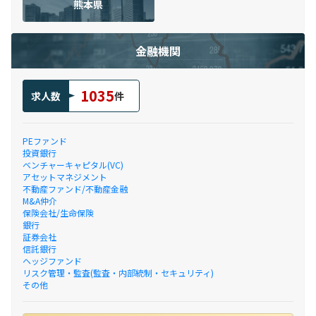
熊本県
金融機関
1035
求人数
件
PEファンド
投資銀行
ベンチャーキャピタル(VC)
アセットマネジメント
不動産ファンド/不動産金融
M&A仲介
保険会社/生命保険
銀行
証券会社
信託銀行
ヘッジファンド
リスク管理・監査(監査・内部統制・セキュリティ)
その他