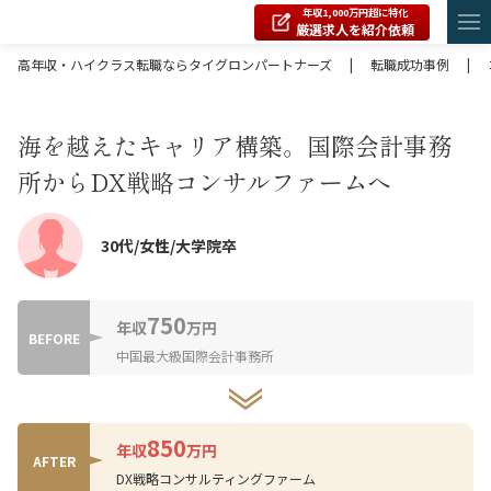
年収1,000万円超に特化
厳選求人を紹介依頼
高年収・ハイクラス転職ならタイグロンパートナーズ
|
転職成功事例
|
海を越えたキャリア構築。国際会計事務
所からDX戦略コンサルファームへ
30代/女性/大学院卒
750
年収
万円
BEFORE
中国最大級国際会計事務所
850
年収
万円
AFTER
DX戦略コンサルティングファーム