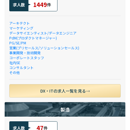
1449
求人数
件
アーキテクト
マーケティング
データサイエンティスト/データエンジニア
PdM(プロダクトマネージャー)
PG/SE/PM
営業(プリセールス/ソリューションセールス)
事業開発・技術開発
コーポレートスタッフ
社内SE
コンサルタント
その他
DX・ITの求人一覧を見る
製造
47
求人数
件