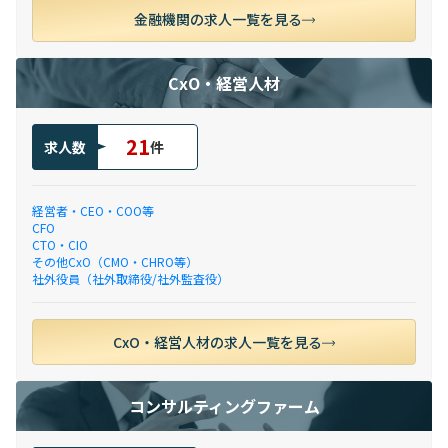
金融機関の求人一覧を見る
CxO・経営人材
21
求人数
件
経営者・CEO・COO等
CFO
CTO・CIO
その他CxO（CMO・CHRO等）
社外役員（社外取締役/社外監査役）
CxO・経営人材の求人一覧を見る
コンサルティングファーム