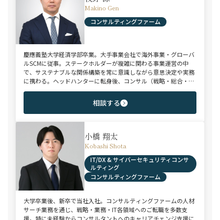
Makino Gen
コンサルティングファーム
慶應義塾大学経済学部卒業。大手事業会社で海外事業・グローバ
ルSCMに従事。ステークホルダーが複雑に関わる事業運営の中
で、サステナブルな関係構築を常に意識しながら意思決定や実務
に携わる。ヘッドハンターに転身後、コンサル（戦略・総合・
FAS）、総合商社、投資銀行、大手事業会社を始めとする幅広い
領域で、若手～エグゼクティブまでご支援実績多数。
相談する
小橋 翔太
Kobashi Shota
IT/DX & サイバーセキュリティコンサ
ルティング
コンサルティングファーム
大学卒業後、新卒で当社入社。コンサルティングファームの人材
サーチ業務を通じ、戦略・業務・IT各領域へのご転職を多数支
援。特に未経験からコンサルタントへのキャリアチェンジ支援に