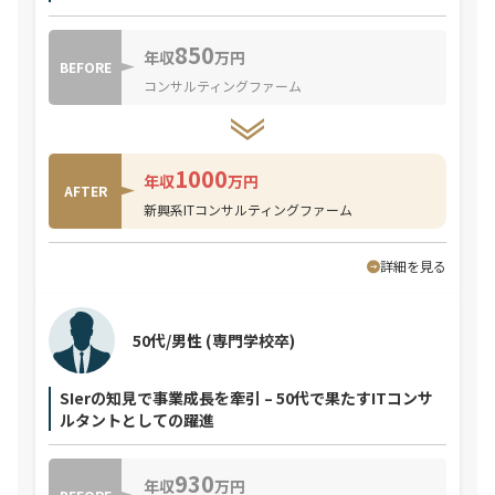
850
年収
万円
BEFORE
コンサルティングファーム
1000
年収
万円
AFTER
新興系ITコンサルティングファーム
詳細を見る
50代/男性
(専門学校卒)
SIerの知見で事業成長を牽引 – 50代で果たすITコンサ
ルタントとしての躍進
930
年収
万円