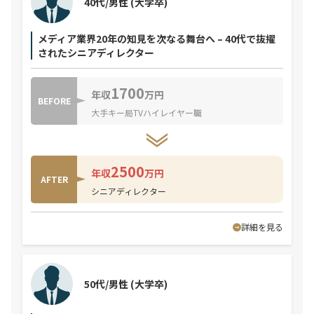
40代/男性
(大学卒)
メディア業界20年の知見を次なる舞台へ – 40代で抜擢
されたシニアディレクター
1700
年収
万円
BEFORE
大手キー局TVハイレイヤー職
2500
年収
万円
AFTER
シニアディレクター
詳細を見る
50代/男性
(大学卒)