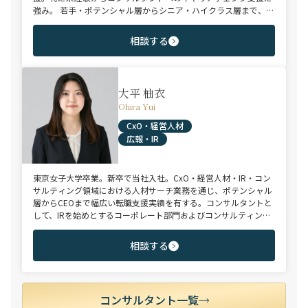
強み。 若手・ポテンシャル層からシニア・ハイクラス層まで、候
補者様のご志向と市場動向を踏まえ最適なキャリアをご提案させ
ていただきます。
相談する
大平 柚衣
Ohira Yui
CxO・経営人材
広報・IR
東京女子大学卒業。新卒で当社入社。CxO・経営人材・IR・コン
サルティング領域における人材サーチ業務を通じ、ポテンシャル
層からCEOまで幅広い転職支援実績を有する。コンサルタントと
して、IRを始めとするコーポレート部門およびコンサルティング
ファーム領域を中心に担当。未経験・ポテンシャル層からミド
ル・ハイクラス層まで、年代・職階を問わず幅広くご支援可能。
相談する
コンサルタント一覧