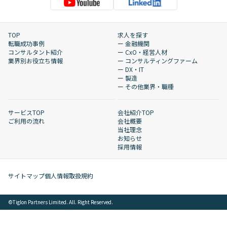
TOP
求人を探す
転職成功事例
ー 金融機関
コンサルタント紹介
ー CxO・経営人材
業界別お役立ち情報
ー コンサルティングファーム
ー DX・IT
ー 製造
ー その他業界・職種
サービスTOP
会社紹介TOP
ご利用の流れ
会社概要
当社理念
お知らせ
採用情報
サイトマップ
個人情報取扱規約
©︎Tiglon Partners Limited. All. Right Reserved.