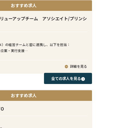
おすすめ求人
バリューアップチーム アソシエイト/プリンシ
本）の経営チームと密に連携し、以下を担当：
の立案・実行支援
モニタリング、業績改善施策の推進
グ／EC戦略の高度化
詳細を見る
ーション改善（SCM、商品戦略等）
討・実行支援（DD〜PMI）
全ての求人を見る
のレポーティング・コミュニケーション
おすすめ求人
FO