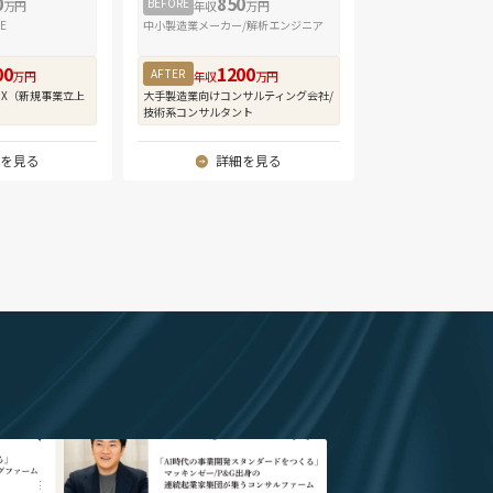
0
850
で関与することができます。M&Aプロフェッショナルと
BEFORE
万円
年収
万円
レワーク）は、プロジェクト状況によりますが、平均で
を幅広く積むことができる環境です。
E
中小製造業メーカー/解析エンジニア
00
1200
ダーM&Aに特化した豊富な案件経験
AFTER
万円
年収
万円
扱う案件はすべてクロスボーダーM&Aです。国の種類の
DX（新規事業立上
大手製造業向けコンサルティング会社/
技術系コンサルタント
する業界も様々で、案件の数も豊富です。日本企業の
最も高い東南アジアを中心とした多様な国における多業種
を見る
詳細を見る
通して、グローバルなビジネス環境で通用する実務経験が
間で10件以上のM&A案件に関与いただくことが可能で
のチームと協働する柔軟な働き方
メンバーは各国に散らばって業務を行っているため、
で協働しM&A案件を進めています。社内コミュニケーシ
英語で、日本語を使うのはクライアントとのコミュニケーシ
ため、英語での業務経験を積みたい方に適したポジショ
ーム体制のためほぼ全員がフルリモートで仕事をしてお
が比較的少なく日本をはじめアジア各国等ご自身の希望
から業務を行うことが可能です。日本国外での駐在をご
時にご要望を伺います。国境を越えたチームの中で働く
切る」
" alt="「AI時代の事業開発スタンダードをつく
ーム｜
る」マッキンゼー/P&G出身の連続起業家集団が
ャリア形成が可能な環境です。
幸氏">
集うコンサルファーム｜株式会社enableX 代表