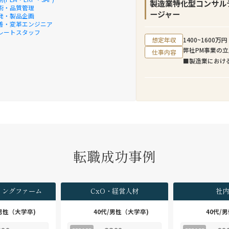
アジャイル開発
製造業特化型コンサル
います。
術・品質管理
新サービス例：
ージャー
発・製品企画
で決済できる
善・変革エンジニア
募集背景
レートスタッフ
・グループの企
近年、日本企業
想定年収
1400~1600万円
造し、より豊か
社のクロスボー
弊社PM事業の
仕事内容
・アプリケーシ
進行しています
■製造業におけ
ら関わり、様々
意思決定プロセ
例：製品開発/
ル・ガバメント
企業特有のビジ
けるPMなどを
発・提供に携わ
へのM&Aアド
・社内の技術専
クライアントを
等と協業するこ
新たに迎え入れ
・王道なシステ
シャリストとし
業務の魅力
・本人の志向次
■ M&A案件全
転職成功事例
スデザイン⇒グ
弊社のクロスボ
きる
モールサイズの
・本人の志向次
ファームのよう
ら、デジタルビ
ャルアドバイザ
ィングファーム
CxO・経営人材
社内
ィベロッパ、I
ず、FA業務に
ャなどへ職務領
であるM&Aター
/男性（大学卒)
40代/男性（大学卒)
40代/
ことができる
デューデリジェ
・組織の約1割