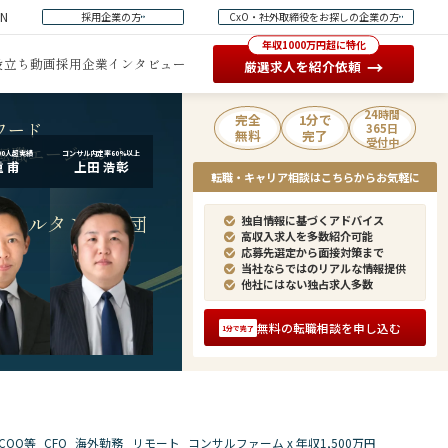
EN
採用企業の方
CxO・社外取締役をお探しの企業の方
年収1000万円超に特化
役立ち動画
採用企業インタビュー
→
厳選求人を紹介依頼
24時間
完全
1分で
ワード
365日
無料
完了
受付中
転職エージェント
00人超実績
コンサル内定率60%以上
 甫
上田 浩彰
転職・キャリア相談はこちらからお気軽に
ンサルタント集団
独自情報に基づくアドバイス
高収入求人を多数紹介可能
応募先選定から面接対策まで
当社ならではのリアルな情報提供
他社にはない独占求人多数
無料の転職相談を申し込む
1分で完了
COO等
CFO
海外勤務
リモート
コンサルファーム x 年収1,500万円