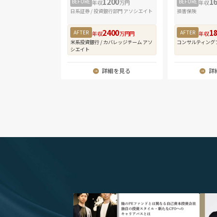
1200
1
BEFORE
BEFORE
年収
万円
年収
日系証券 / 投資銀行部門 アソシエイト
損害保険
2400
1
AFTER
AFTER
年収
万円円
年収
米系投資銀行 / カバレッジチーム アソ
コンサルティング
シエイト
詳細を見る
詳
" alt="他のPEファンドとは異なる自己資本投資
" a
会社 独自の投資スタイル・新たなCFOへのキャ
用｜元
リアパスとは｜株式会社ミダスキャピタル ディ
元イー