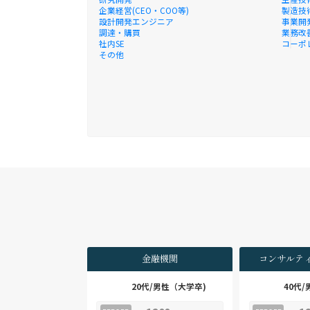
企業経営(CEO・COO等)
製造技
設計開発エンジニア
事業開
調達・購買
業務改
社内SE
コーポ
その他
金融機関
コンサルテ
20代/男性（大学卒)
40代