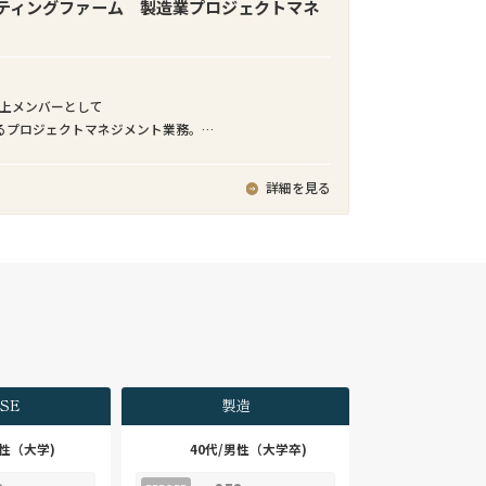
等を駆使して、アジリティ高く開発・提供する。
ティングファーム 製造業プロジェクトマネ
行政機関への手数料等の国庫金納付をキャッシュレス
サービス
業理念「情報技術で、新しい「しくみ」や「価値」を創
による海外事業強化は経営の優先課題となっており、弊
で調和のとれた社会の実現に貢献する。」を体現できる
ダーM&Aチームにおいても常時数十件のパイプラインが
立上メンバーとして
ョンスペシャリストとして、ビジネス構想・検討段階か
。日本企業のクロスボーダーM&Aを支援するためには、
るプロジェクトマネジメント業務。
なシステム・サービスを組み合わせることで、デジタ
スや期待されるコミュニケーションスタイルなど、日本
設計プロジェクトにおけるPM、設備導入プロジェクトにお
の実現、社会基盤となるデジタルサービス（SaaS）の開
ネス慣習への深い理解が不可欠です。弊社では日本企業
客先常駐で実行頂きます。
ることができる
詳細を見る
バイザリーあるいは買い手としてのM&A実務経験があり、
門チーム、APアーキテクトメンバ、システム基盤技術者
リードできるディレクター・マネジャーレベルの人材を
とにより技術力・知見を高めることができる
、日本企業支援体制の強化を図っています。
ム開発PJを経験することで、アプリケーション開発スペ
ての行動を学び、スキルを向上させることができる
第で、プログラムデザイン⇒システムデザイン⇒ビジネ
体をリードできる実務経験
ランドデザインへとデザイン領域を広げていくことがで
ーダーM&Aチームでは、数十億円～数億円のミッド～ス
M&A案件を多く取り扱っています。FAS系アドバイザリー
第で、アプリケーションスペシャリストを軸としなが
にM&A戦略、DD、バリュエーション助言、ファイナンシ
ジネスマネージャー、サービスデザイナー、ビジネスデ
リー（FA）、PMIといった厳密な分業体制は取っておら
SE
製造
Tアーキテクト、ITスペシャリスト、プロジェクトマネージ
特化したサービスを手掛けています。そのため、初期段階
域を拡大することが可能で、多様なキャリアパスを描く
ゲット探索から、ディールオリジネーション、LOI提出、
男性（大学)
40代/男性（大学卒)
ンス管理、契約交渉、クロージングまで、M&Aプロセス
は中途入社。