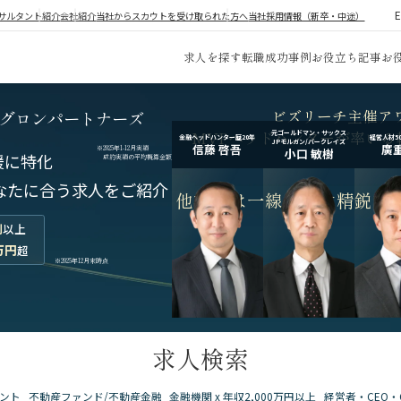
サルタント紹介
会社紹介
当社からスカウトを受け取られた方へ
当社採用情報（新卒・中途）
求人を探す
転職成功事例
お役立ち記事
お
ビズリーチ主催ア
グロンパートナーズ
MVPヘッドハンターが率いる
元ゴールドマン・サックス
金融ヘッドハンター歴20年
経営人材5
JPモルガン/バークレイズ
信藤 啓吾
廣重
※2025年1-12月実績
小口 敏樹
援に特化
成約実績の平均概算金額
なたに合う求人をご紹介
他社とは一線を画す
精鋭コ
割
以上
万円
超
※2025年12月末時点
求人検索
ント
不動産ファンド/不動産金融
金融機関 x 年収2,000万円以上
経営者・CEO・