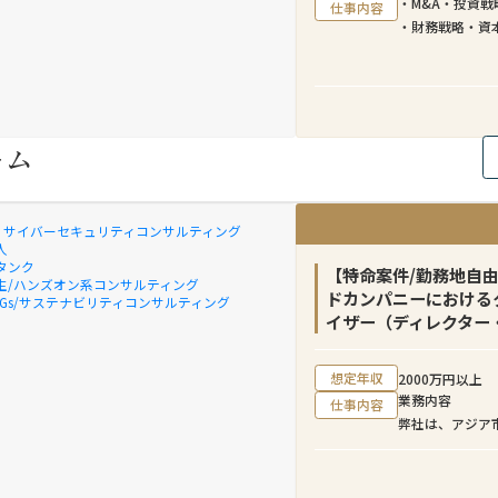
・M&A・投資戦
仕事内容
・財務戦略・資
・法務・税務・
・経営会議・株
ーム
X & サイバーセキュリティコンサルティング
人
タンク
【特命案件/勤務地自
生/ハンズオン系コンサルティング
ドカンパニーにおける
SDGs/サステナビリティコンサルティング
イザー（ディレクター
想定年収
2000万円以上
業務内容
仕事内容
弊社は、アジア
ファームとして
市場において日
なビジネス環境