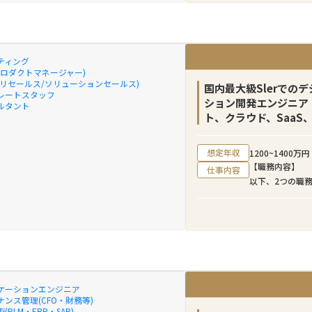
刺激的で成長機
弊社のクロスボ
イナンシャルア
ティング
ボーダーM&A
プロダクトマネージャー)
プリセールス/ソリューションセールス)
ら、バリュエー
国内最大級Slerでの
レートスタッフ
所など外部アド
ション開発エンジニア（
ルタント
条件の交渉、ク
ト、クラウド、SaaS
に伴走し助言す
想定年収
1200~1400万円
当チームには日
【職務内容】
仕事内容
インド、タイ、
以下、2つの職
所属しています
①デジタル・ガ
売り手のソーシ
産中企庁、デジ
ディールストラ
きるアプリケー
ンにご応募いた
現検討、アプリ
ン（案件の提案
盤（AWS、Azu
ル、インドネシ
②政府情報シス
当していただき
けのコミュニテ
ケーションエンジニア
取りつつ、チー
横断のデジタルサ
ンス管理(CFO・財務等)
チーム一体でク
(PLM・ERP・SAP)