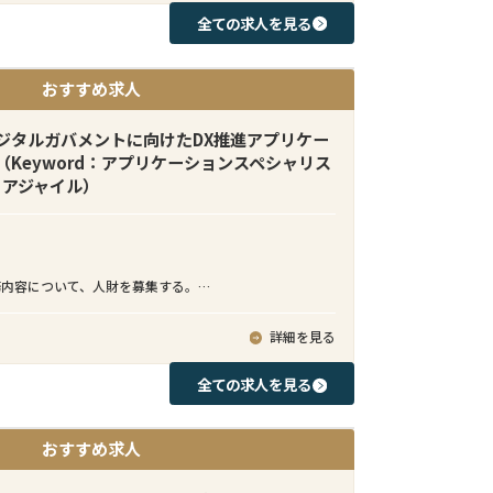
会に富んだ職場です。
全ての求人を見る
ーダーM&Aチームでは日本企業側に就くバイサイドファ
おすすめ求人
ドバイザーとして、日本企業によるインアウト型クロス
案件を支援しています。ターゲット企業のソーシングか
ション助言、意向表明書の提出、法律事務所・会計事務
デジタルガバメントに向けたDX推進アプリケー
バイザーとの連携、ディールストラクチャリング、契約
Keyword：アプリケーションスペシャリス
ロージングまでのM&Aプロセスを日本企業クライアント
、アジャイル）
る業務となります。
本人のみならず、シンガポール、スペイン、マレーシア、
ベトナム、台湾、インドネシア等、多国籍なメンバーが
務内容について、人財を募集する。
。例えばインドネシアの案件ではインドネシアチームが
バメントの潮流にのって、中央省庁の司法法務領域、経
ング、売り手との交渉、バリュエーションモデル策定、
タル庁、入管庁領域を中心に、DXビジネス加速を推進で
詳細を見る
クチャリング等のM&A実務を担当する一方、本ポジショ
ション開発技術者として、お客様のニーズ把握、構想実
だく方には日本企業クライアントとのコミュニケーショ
ケーション設計、テスト等の一連のAP開発をクラウド基
全ての求人を見る
、案件進捗の報告、クライアントの期待値コントロー
re、OCI、GCPなど）上で、実施する。
アチームの成果物説明、買い手意向の汲み取り等）を担
テムのクラウド活用を推進するため、が提供する政府向
ます。クライアントとは日本語でコミュニケーションを
おすすめ求人
ィクラウドサービス上に、社会基盤を支える新たな省庁
ムメンバーとは英語でクライアントの意向を伝えつつ、
ービス（SaaS)をアプリケーション開発技術者として、
ロスボーダーM&A案件をリードしてすることを期待して