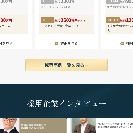
600
2300
90
全体に一気通貫
BEFORE
BEFORE
万円
年収
万
年収
・在宅勤務（テ
しての実務経験
スタートアップ / CFO
大手保険会社/社内S
週3～4日程度。
800
2500
12
■ クロスボー
AFTER
AFTER
万円
年収
万円＋SO
年収
当チームが取り
ファーム
PEファンド投資先企業 / CFO
日系大手保険会社/
げ）
みならず、関与
M&Aニーズが
細を見る
詳細を見る
詳細
のM&A案件を
得られます。年
す。
転職事例一覧を見る
■ アジア全域
多国籍のチーム
日々オンライン
ョンは100%
ョンに限られる
採用企業インタビュー
ンです。係るチ
り、勤務地制約
に応じた居住地
希望の方は面談
lt="外資系資産運用会社の組織作りと人材採
" alt="「“現場ドリブン”で実行までやり
PGIMジャパン株式会社代表取締役社長 /
BCG出身者創設のコンサルティングファ
グローバルなキ
ストスプリング・インベストメンツ株式
株式会社LASINVA 代表取締役社長 中川 浩