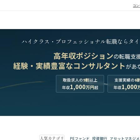
コン
ハイクラス・プロフェッショナル転職なら
タイ
高年収ポジション
の転職支
経験・実績豊富なコンサルタント
が
あ
取扱求人の
9割
以上
支援実績の
6
1,000
1,000
万円
年収
超
年収
人気カテゴリ
PEファンド
投資銀行
アセットマネジメ