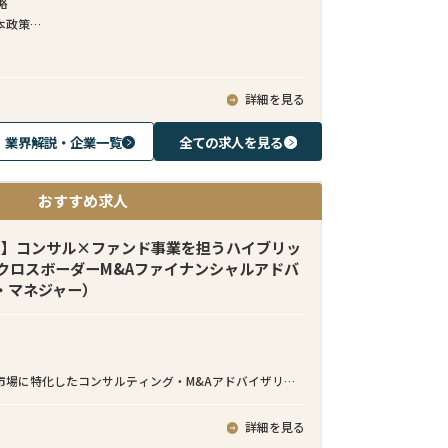
略
本政策
ガバナンス
主対応
詳細を見る
業界解説・企業一覧
全ての求人を見る
おすすめ求人
由】コンサル×ファンド事業を担うハイブリッ
クロスボーダーM&Aファイナンシャルアドバ
・マネジャー）
市場に特化したコンサルティング・M&Aアドバイザリー
、グローバル25拠点を展開し、アジアを中心とした成長
本企業の事業戦略実行を支援しています。ダイナミック
詳細を見る
の中で、国境を越えた事業創出に携わることができる、