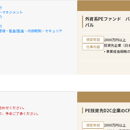
行
トマネジメント
介
外資系PEファンド 
パル
行
管理・監査(監査・内部統制・セキュリテ
想定年収
2000万円以上
投資先企業（日
仕事内容
• 事業成長戦略
• KPI設計・
• マーケティン
• 組織・オペレ
• 追加M&Aの検
• ファンドへ
合わせください。
PE投資先D2C企業のC
で、予めご了承ください。
想定年収
2000万円以上