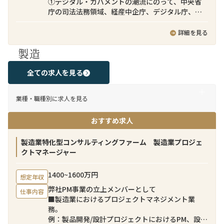
①デジタル・ガバメントの潮流にのって、中央省
ドネシアチームが売り手のソーシング、売り手と
庁の司法法務領域、経産中企庁、デジタル庁、入
の交渉、バリュエーションモデル策定、ディール
管庁領域を中心に、DXビジネス加速を推進できる
ストラクチャリング等のM&A実務を担当する一
アプリケーション開発技術者として、お客様のニ
詳細を見る
方、本ポジションにご応募いただく方には日本企
ーズ把握、構想実現検討、アプリケーション設
業クライアントとのコミュニケーション（案件の
製造
計、テスト等の一連のAP開発をクラウド基盤
提案、案件進捗の報告、クライアントの期待値コ
（AWS、Azure、OCI、GCPなど）上で、実施す
ントロール、インドネシアチームの成果物説明、
る。
全ての求人を見る
買い手意向の汲み取り等）を担当していただきま
②政府情報システムのクラウド活用を推進するた
す。クライアントとは日本語でコミュニケーショ
め、が提供する政府向けのコミュニティクラウド
ンを取りつつ、チームメンバーとは英語でクライ
業種・職種別に求人を見る
サービス上に、社会基盤を支える新たな省庁横断
アントの意向を伝えつつ、チーム一体でクロスボ
のデジタルサービス（SaaS)をアプリケーション開
ーダーM&A案件をリードしてすることを期待して
おすすめ求人
発技術者として、アジャイル開発等を駆使して、ア
います。
ジリティ高く開発・提供する。
新サービス例：行政機関への手数料等の国庫金
製造業特化型コンサルティングファーム 製造業プロジェ
募集背景
納付をキャッシュレスで決済できるサービス
クトマネージャー
近年、日本企業による海外事業強化は経営の優先
・グループの企業理念「情報技術で、新しい「し
課題となっており、弊社のクロスボーダーM&Aチ
くみ」や「価値」を創造し、より豊かで調和のと
ームにおいても常時数十件のパイプラインが進行
1400~1600万円
想定年収
れた社会の実現に貢献する。」を体現できる
しています。日本企業のクロスボーダーM&Aを支
弊社PM事業の立上メンバーとして
・アプリケーションスペシャリストとして、ビジ
仕事内容
援するためには、意思決定プロセスや期待される
■製造業におけるプロジェクトマネジメント業
ネス構想・検討段階から関わり、様々なシステ
コミュニケーションスタイルなど、日本企業特有
務。
ム・サービスを組み合わせることで、デジタル・
のビジネス慣習への深い理解が不可欠です。弊社
例：製品開発/設計プロジェクトにおけるPM、設備
ガバメントの実現、社会基盤となるデジタルサー