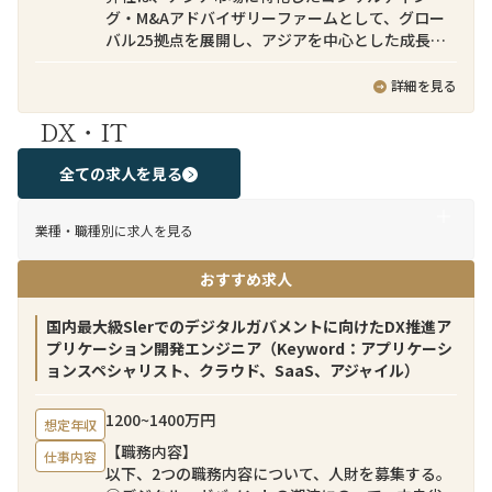
グ・M&Aアドバイザリーファームとして、グロー
バル25拠点を展開し、アジアを中心とした成長市
場において日本企業の事業戦略実行を支援してい
ます。ダイナミックなビジネス環境の中で、国境を
詳細を見る
越えた事業創出に携わることができる、刺激的で
DX・IT
成長機会に富んだ職場です。
弊社のクロスボーダーM&Aチームでは日本企業側
全ての求人を見る
に就くバイサイドファイナンシャルアドバイザー
として、日本企業によるインアウト型クロスボー
業種・職種別に求人を見る
ダーM&A案件を支援しています。ターゲット企業
のソーシングから、バリュエーション助言、意向
おすすめ求人
表明書の提出、法律事務所・会計事務所など外部
アドバイザーとの連携、ディールストラクチャリ
ング、契約条件の交渉、クロージングまでのM&A
国内最大級Slerでのデジタルガバメントに向けたDX推進ア
プロセスを日本企業クライアントに伴走し助言す
プリケーション開発エンジニア（Keyword：アプリケーシ
る業務となります。
ョンスペシャリスト、クラウド、SaaS、アジャイル）
当チームには日本人のみならず、シンガポール、
1200~1400万円
想定年収
スペイン、マレーシア、インド、タイ、ベトナム、
【職務内容】
台湾、インドネシア等、多国籍なメンバーが所属
仕事内容
以下、2つの職務内容について、人財を募集する。
しています。例えばインドネシアの案件ではイン