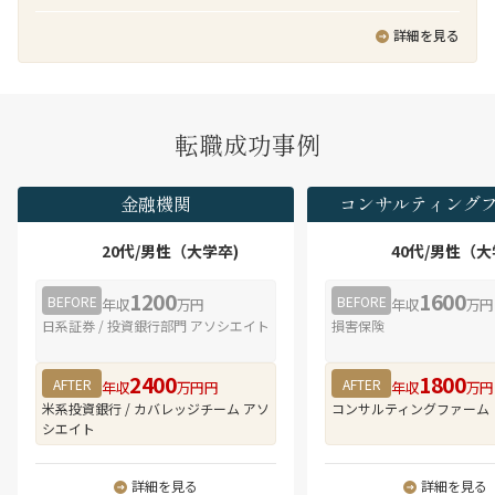
では日本企業へのM&Aアドバイザリーあるいは買
導入プロジェクトにおけるPMなどを客先常駐で実
ビス（SaaS）の開発・提供に携わることができる
い手としてのM&A実務経験があり、クライアント
行頂きます。
詳細を見る
・社内の技術専門チーム、APアーキテクトメン
をリードできるディレクター・マネジャーレベル
バ、システム基盤技術者等と協業することにより
の人材を新たに迎え入れ、日本企業支援体制の強
技術力・知見を高めることができる
化を図っています。
・王道なシステム開発PJを経験することで、アプ
リケーション開発スペシャリストとしての行動を
業務の魅力
転職成功事例
学び、スキルを向上させることができる
■ M&A案件全体をリードできる実務経験
・本人の志向次第で、プログラムデザイン⇒シス
弊社のクロスボーダーM&Aチームでは、数十億円
テムデザイン⇒ビジネスデザイン⇒グランドデザ
～数億円のミッド～スモールサイズのM&A案件を
金融機関
コンサルティング
インへとデザイン領域を広げていくことができる
多く取り扱っています。FAS系アドバイザリーファ
・本人の志向次第で、アプリケーションスペシャ
ームのようにM&A戦略、DD、バリュエーション助
20代/男性（大学卒)
40代/男性（大
リストを軸としながら、デジタルビジネスマネー
言、ファイナンシャルアドバイザリー（FA）、PMI
ジャー、サービスデザイナー、ビジネスディベロ
といった厳密な分業体制は取っておらず、FA業務
1200
1600
BEFORE
BEFORE
ッパ、ITアーキテクト、ITスペシャリスト、プロ
年収
万円
年収
万円
に特化したサービスを手掛けています。そのた
ジェクトマネージャなどへ職務領域を拡大するこ
日系証券 / 投資銀行部門 アソシエイト
損害保険
め、初期段階であるM&Aターゲット探索から、デ
とが可能で、多様なキャリアパスを描くことがで
ィールオリジネーション、LOI提出、デューデリジ
きる
ェンス管理、契約交渉、クロージングまで、M&A
2400
1800
AFTER
AFTER
年収
万円円
年収
万円
・組織の約1割は中途入社。
プロセス全体に一気通貫で関与することができま
米系投資銀行 / カバレッジチーム アソ
コンサルティングファーム
・在宅勤務（テレワーク）は、プロジェクト状況
す。M&Aプロフェッショナルとしての実務経験を
シエイト
によりますが、平均で週3～4日程度。
幅広く積むことができる環境です。
■ クロスボーダーM&Aに特化した豊富な案件経験
詳細を見る
詳細を見る