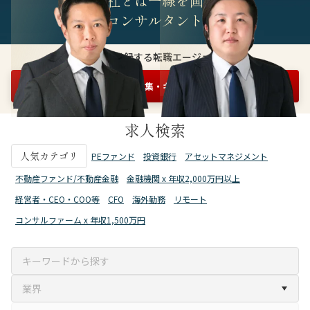
他社とは一線を画す
精鋭コンサルタント集団
3万人が登録する転職エージェント
まずは情報収集・キャリア相談を申し込む
無料1分
求人検索
人気カテゴリ
PEファンド
投資銀行
アセットマネジメント
不動産ファンド/不動産金融
金融機関 x 年収2,000万円以上
経営者・CEO・COO等
CFO
海外勤務
リモート
コンサルファーム x 年収1,500万円