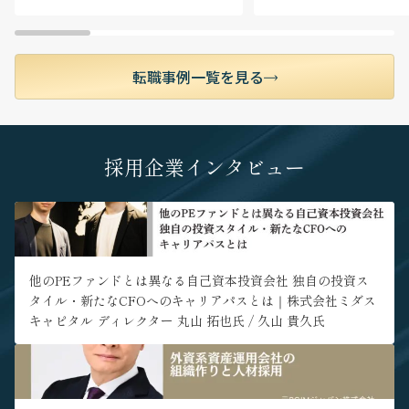
当チームが取り扱う案件はすべてクロスボーダー
M&Aです。国の種類のみならず、関与する業界も
様々で、案件の数も豊富です。日本企業のM&Aニ
ーズが最も高い東南アジアを中心とした多様な国
転職事例一覧を見る
における多業種のM&A案件を通して、グローバル
なビジネス環境で通用する実務経験が得られま
す。年間で10件以上のM&A案件に関与いただくこ
とが可能です。
採用企業インタビュー
■ アジア全域のチームと協働する柔軟な働き方
多国籍のチームメンバーは各国に散らばって業務
" alt="他のPEファンドとは異なる自己資本投資会社 独自の投資ス
を行っているため、日々オンラインで協働しM&A
タイル・新たなCFOへのキャリアパスとは｜株式会社ミダスキャ
案件を進めています。社内コミュニケーションは
ピタル ディレクター 丸山 拓也氏 / 久山 貴久氏">
100%英語で、日本語を使うのはクライアントとの
コミュニケーションに限られるため、英語での業
他のPEファンドとは異なる自己資本投資会社 独自の投資ス
務経験を積みたい方に適したポジションです。係
タイル・新たなCFOへのキャリアパスとは｜株式会社ミダス
るチーム体制のためほぼ全員がフルリモートで仕
キャピタル ディレクター 丸山 拓也氏 / 久山 貴久氏
事をしており、勤務地制約が比較的少なく日本を
はじめアジア各国等ご自身の希望に応じた居住地
" alt="外資系資産運用会社の組織作りと人材採用｜元PGIMジャパ
から業務を行うことが可能です。日本国外での駐
ン株式会社代表取締役社長 / 元イーストスプリング・インベストメ
在をご希望の方は面談時にご要望を伺います。国
ンツ株式会社 代表取締役兼CEO 新田恭久氏">
境を越えたチームの中で働くグローバルなキャリ