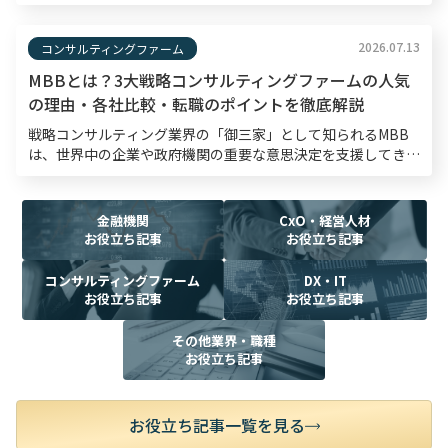
内容がコンサルタントとしての論理的思考力や熱意を測る材料
となるため、入念な準備が欠かせません。 本記事では、 […]
2026.07.13
コンサルティングファーム
MBBとは？3大戦略コンサルティングファームの人気
の理由・各社比較・転職のポイントを徹底解説
戦略コンサルティング業界の「御三家」として知られるMBB
は、世界中の企業や政府機関の重要な意思決定を支援してき
た、半世紀以上の歴史を持つ戦略コンサルティングファームで
す。転職市場においてもMBBは高い関心を集めており、採
[…]
金融機関
CxO・経営人材
お役立ち記事
お役立ち記事
コンサルティングファーム
DX・IT
お役立ち記事
お役立ち記事
その他業界・職種
お役立ち記事
お役立ち記事一覧を見る