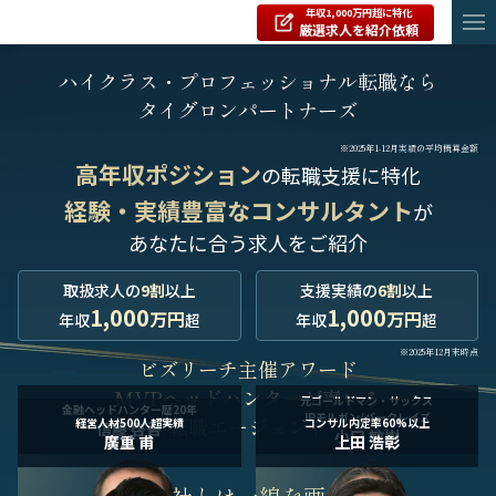
年収1,000万円超に特化
厳選求人を紹介依頼
ハイクラス・プロフェッショナル転職なら
タイグロンパートナーズ
※2025年1-12月実績の平均概算金額
高年収ポジション
の転職支援に特化
経験・実績豊富なコンサルタント
が
あなたに合う求人をご紹介
取扱求人の
9割
以上
支援実績の
6割
以上
1,000
1,000
万円
万円
年収
超
年収
超
※2025年12月末時点
ビズリーチ主催アワード
MVPヘッドハンターが率いる
元ゴールドマン・サックス
金融ヘッドハンター歴20年
JPモルガン/バークレイズ
転職エージェント
経営人材500人超実績
コンサル内定率60%以上
信藤 啓吾
小口 敏樹
廣重 甫
上田 浩彰