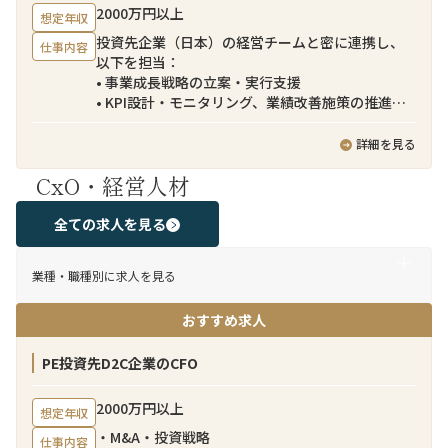
2000万円以上
想定年収
投資先企業（日本）の経営チームと密に連携し、
仕事内容
以下を担当：
• 事業成長戦略の立案・実行支援
• KPI設計・モニタリング、業績改善施策の推進
• マーケティング／EC戦略の高度化
• 組織・オペレーション改善（SCM、商品戦略等）
詳細を見る
• 追加M&Aの検討・実行支援（DD〜PMI）
CxO・経営人材
• ファンドへのレポーティング・コミュニケーショ
ン
全ての求人を見る
業種・職種別に求人を見る
おすすめ求人
PE投資先D2C企業のCFO
2000万円以上
想定年収
・M&A・投資戦略
仕事内容