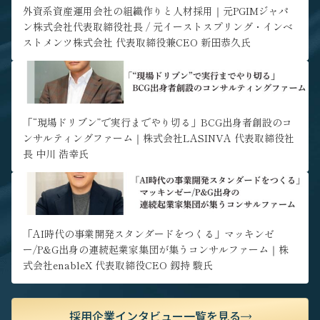
ア形成が可能な環境です。
外資系資産運用会社の組織作りと人材採用｜元PGIMジャパ
ン株式会社代表取締役社長 / 元イーストスプリング・インベ
ストメンツ株式会社 代表取締役兼CEO 新田恭久氏
" alt="「“現場ドリブン”で実行までやり切る」BCG出身者創設の
コンサルティングファーム｜株式会社LASINVA 代表取締役社長 中
川 浩幸氏">
「“現場ドリブン”で実行までやり切る」BCG出身者創設のコ
ンサルティングファーム｜株式会社LASINVA 代表取締役社
長 中川 浩幸氏
" alt="「AI時代の事業開発スタンダードをつくる」マッキンゼ
ー/P&G出身の連続起業家集団が集うコンサルファーム｜株式会社
enableX 代表取締役CEO 釼持 駿氏">
「AI時代の事業開発スタンダードをつくる」マッキンゼ
ー/P&G出身の連続起業家集団が集うコンサルファーム｜株
式会社enableX 代表取締役CEO 釼持 駿氏
採用企業インタビュー一覧を見る