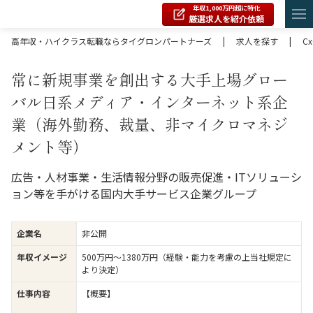
年収1,000万円超に特化
厳選求人を紹介依頼
高年収・ハイクラス転職ならタイグロンパートナーズ
|
求人を探す
|
C
常に新規事業を創出する大手上場グロー
バル日系メディア・インターネット系企
業（海外勤務、裁量、非マイクロマネジ
メント等）
広告・人材事業・生活情報分野の販売促進・ITソリューシ
ョン等を手がける国内大手サービス企業グループ
企業名
非公開
年収イメージ
500万円〜1380万円（経験・能力を考慮の上当社規定に
より決定）
仕事内容
【概要】