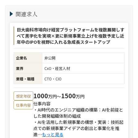
関連求人
巨大歯科市場向け経営プラットフォームを複数展開しす
べて黒字化を実現×更に新規事業立上げを複数予定し近
年中のIPOを視野に入れる急成長スタートアップ
企業名
非公開
業界
CxO・経営人材
業種・職種
CTO・CIO
1000
1500
万円〜
万円
想定年収
仕事内容
仕事内容
・AI時代のエンジニア組織の構築：AIを前提と
した開発組織体制の組成
・AIを活用した新規事業の構想・実装：技術起
点での新規事業アイデアの創出と事業化を推
進
⋯
もっと見る