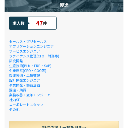
製造
47
求人数
件
セールス・プリセールス
アプリケーションエンジニア
サービスエンジニア
ファイナンス管理(CFO・財務等)
研究開発
生産技術(PLM・ERP・SAP)
企業経営(CEO・COO等)
製造技術・品質管理
設計開発エンジニア
事業開発・製品企画
調達・購買
業務改善・変革エンジニア
社内SE
コーポレートスタッフ
その他
製造の求人一覧を見る