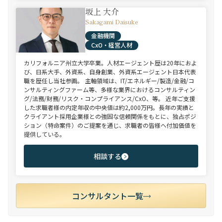
坂上 大介
Sakagami Daisuke
金融機関
CxO・経営人材
カリフォルニア州立大学卒業。人材エージェント歴は20年におよ
び、日系大手、外資系、自身創業、外資系エージェント日本代表
職を歴任し当社参画。 主軸領域は、IT/エネルギー/製造/金融/コ
ンサルティングファーム等、多様な業界におけるコンサルティン
グ/法務/財務/リスク・コンプライアンス/CxO、等。 近年ご支援
した求職者様の内定年収の中央値は約2,000万円。長年の実績と
クライアント採用企業様との強固な信頼関係をもとに、独占ポジ
ション（特命案件）のご提案を通じ、求職者の皆様へ付加価値を
提供している。
相談する
コンサルタント一覧