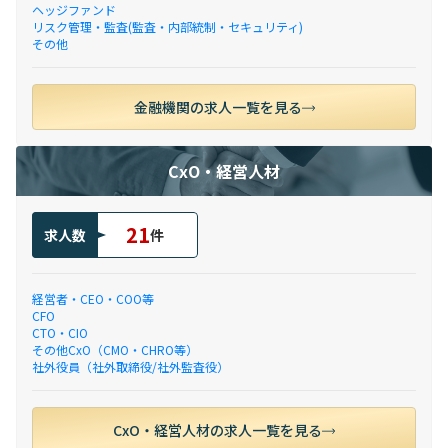
ヘッジファンド
リスク管理・監査(監査・内部統制・セキュリティ)
その他
金融機関の求人一覧を見る
CxO・経営人材
21
求人数
件
経営者・CEO・COO等
CFO
CTO・CIO
その他CxO（CMO・CHRO等）
社外役員（社外取締役/社外監査役）
CxO・経営人材の求人一覧を見る