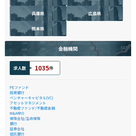
兵庫県
広島県
熊本県
金融機関
1035
求人数
件
PEファンド
投資銀行
ベンチャーキャピタル(VC)
アセットマネジメント
不動産ファンド/不動産金融
M&A仲介
保険会社/生命保険
銀行
証券会社
信託銀行