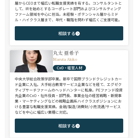
層からCEOまで幅広い転職支援実績を有する。コンサルタントと
して、IRを始めとするコーポレート部門およびコンサルティング
ファーム領域を中心に担当。未経験・ポテンシャル層からミド
ル・ハイクラス層まで、年代・職階を問わず幅広くご支援可能。
相談する
丸太 亜希子
Maruta Akiko
CxO・経営人材
中央大学総合政策学部卒業。新卒で国際ブランドクレジットカー
ド企業に入社。大手総合教育サービス企業などを経て、エグゼク
ティブサーチファームのヘッドハンターに転身。PEファンド投資
先企業のCxO・社外役員・部門長、事業会社の経営戦略・新規事
業・マーケティングなどの戦略企画系ハイクラスポジションにお
ける豊富な転職支援実績。金融/製造/消費財/小売流通/サービス
などを中心に幅広い業種に対応。
相談する