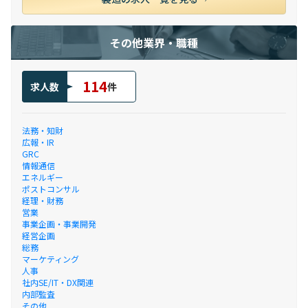
その他業界・職種
114
求人数
件
法務・知財
広報・IR
GRC
情報通信
エネルギー
ポストコンサル
経理・財務
営業
事業企画・事業開発
経営企画
総務
マーケティング
人事
社内SE/IT・DX関連
内部監査
その他