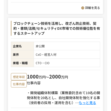
詳細を見る
ブロックチェーン技術を活用し、改ざん防止技術、契
約・書類/法務/セキュリティDX市場での技術優位性を有
するスタートアップ
企業名
非公開
業界
CxO・経営人材
業種・職種
CTO・CIO
1000
2000
万円〜
万円
想定年収
仕事内容
仕事内容
・開発組織体制構築（業務委託含めて10名の開
発体制を20名とし、自社開発体制を強化する事
（技術者の採用・運用を含む）
⋯
もっと見る