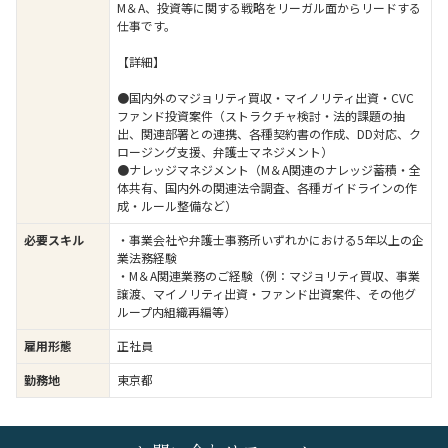
M＆A、投資等に関する戦略をリーガル面からリードする
仕事です。
【詳細】
●国内外のマジョリティ買収・マイノリティ出資・CVC
ファンド投資案件（ストラクチャ検討・法的課題の抽
出、関連部署との連携、各種契約書の作成、DD対応、ク
ロージング支援、弁護士マネジメント）
●ナレッジマネジメント（M＆A関連のナレッジ蓄積・全
体共有、国内外の関連法令調査、各種ガイドラインの作
成・ルール整備など）
必要スキル
・事業会社や弁護士事務所いずれかにおける5年以上の企
業法務経験
・M＆A関連業務のご経験（例：マジョリティ買収、事業
譲渡、マイノリティ出資・ファンド出資案件、その他グ
ループ内組織再編等）
雇用形態
正社員
勤務地
東京都