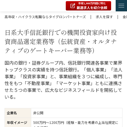
年収1,000万円超に特化
厳選求人を紹介依頼
高年収・ハイクラス転職ならタイグロンパートナーズ
|
求人を探す
|
金
日系大手信託銀行での機関投資家向け投
資商品選定業務等（伝統資産・オルタナ
ティブのゲートキーパー業務等）
国内の銀行・証券グループ内、信託銀行関連各事業で業界
トップクラスの実績を持つ信託銀行。「個人事業」「法人
事業」「投資家事業」と、事業組織を３つに編成し、専門
性をもつ「不動産事業」「マーケット事業」ともに連携さ
せた５つの事業で、広大なビジネスフィールドを開拓して
いる。
企業名
非公開
年収イメージ
500万円〜1200万円（経験・能力を考慮の上当社規定に