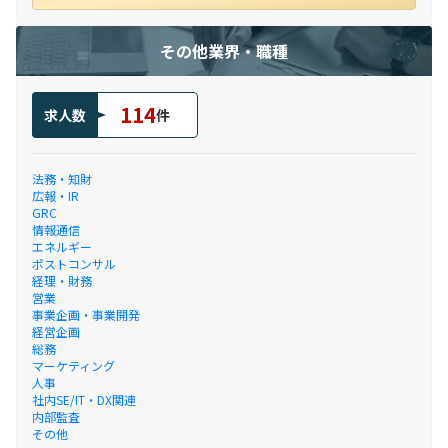
その他業界・職種
114
求人数
件
法務・知財
広報・IR
GRC
情報通信
エネルギー
ポストコンサル
経理・財務
営業
事業企画・事業開発
経営企画
総務
マーケティング
人事
社内SE/IT・DX関連
内部監査
その他