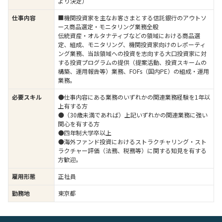
より決定）
仕事内容
■機関投資家を主なお客さまとする信託銀行のアウトソ
ース商品選定・モニタリング業務全般
伝統資産・オルタナティブなどの領域における商品選
定、組成、モニタリング、機関投資家向けのレポーティ
ング業務、当該領域への投資を志向する大口投資家に対
する投資プログラムの提供（提案活動、投資スキームの
構築、運用報告等）業務、FOFs（国内PE）の組成・運用
業務。
必要スキル
●仕事内容にある業務のいずれかの関連業務経験を1年以
上有する方
●（30歳未満であれば）上記いずれかの関連業務に強い
関心を有する方
●四年制大学卒以上
●海外ファンド投資におけるストラクチャリング・スト
ラクチャー評価（法務、税務等）に関する知見を有する
方歓迎。
雇用形態
正社員
勤務地
東京都