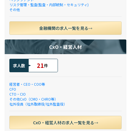
リスク管理・監査(監査・内部統制・セキュリティ)
その他
金融機関の求人一覧を見る
CxO・経営人材
21
求人数
件
経営者・CEO・COO等
CFO
CTO・CIO
その他CxO（CMO・CHRO等）
社外役員（社外取締役/社外監査役）
CxO・経営人材の求人一覧を見る