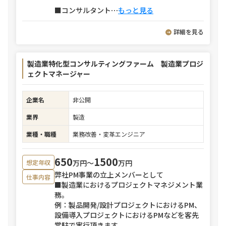
■コンサルタント
⋯
もっと見る
詳細を見る
製造業特化型コンサルティングファーム 製造業プロジ
ェクトマネージャー
企業名
非公開
業界
製造
業種・職種
業務改善・変革エンジニア
650
1500
万円〜
万円
想定年収
弊社PM事業の立上メンバーとして
仕事内容
■製造業におけるプロジェクトマネジメント業
務。
例：製品開発/設計プロジェクトにおけるPM、
設備導入プロジェクトにおけるPMなどを客先
常駐で実行頂きます。