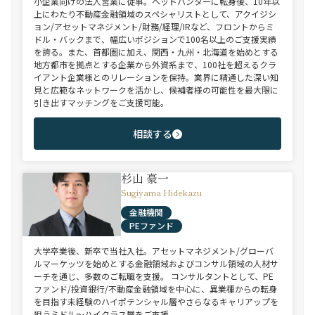
小企業向けの法人営業に従事。ヘッドハンターに転身後、10年以
上にわたり不動産金融領域のスペシャリストとして、アクイジシ
ョン/アセットマネジメント/財務/経理/IRなど、フロントからミ
ドル・バックまで、幅広いポジションで100名以上のご支援実績
を誇る。また、首都圏に加え、関西・九州・北海道を始めとする
地方都市を拠点とする企業から外資系まで、100社を超えるクラ
イアント企業様とのリレーションを保持。業界に精通した深い知
見と広範なネットワークを活かし、候補者様の可能性を最大限に
引き出すマッチングをご支援可能。
相談する
杉山 豪一
Sugiyama Hidekazu
金融機関
PEファンド
大学卒業後、新卒で当社入社。アセットマネジメント/グローバ
ルマーケッツを始めとする金融領域およびコンサル領域の人材サ
ーチを通じ、多数のご転職を支援。 コンサルタントとして、PE
ファンド/投資銀行/不動産金融領域を中心に、異業種からの転身
を目指す未経験のハイポテンシャル層やさらなるキャリアップを
狙うミドル～ハイクラス層をご支援。