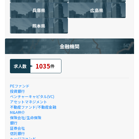
兵庫県
広島県
熊本県
金融機関
1035
求人数
件
PEファンド
投資銀行
ベンチャーキャピタル(VC)
アセットマネジメント
不動産ファンド/不動産金融
M&A仲介
保険会社/生命保険
銀行
証券会社
信託銀行
ヘッジファンド