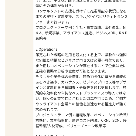
体にその構想が根付き、
コンサルタントの支援を受けずに推進可能な状況になる
までの実行・定着支援、スキル/ケイパビリティトランス
ファーまで行います。
プロジェクトテーマ例：全社・事業戦略、海外進出、M
＆A、新規事業、アライアンス推進、ビジネスDD、R＆D
戦略等
2.Operations
策定された戦略の効用を最大化する上で、柔軟かつ強固
な組織と精緻なビジネスプロセスは必要不可欠であり、
また正しいオペレーションが存在することで企業は更に
正確な戦略の分析や立案が可能となります。
そうした企業全体の最適化、競争力強化に繋がる組織の
あるべき姿や、ガバナンス、ビジネスプロセス等のデザ
インと定着化を各種調査・分析等を通じ支援します。局
所的な効率化や単純なベストプラクティスの導入ではな
い、個々の企業特性に合わせた改革を行うため、発想力
やクライアント企業との協働を加速させる推進力が強く
求められます。
プロジェクトテーマ例：組織改革、オペレーション改革/
標準化、業務効率化、調達コスト削減、CRM、SCM、経
営幹部/人材育成、バリューチェーン改革等