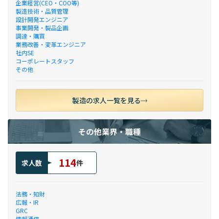
企業経営(CEO・COO等)
製造技術・品質管理
設計開発エンジニア
事業開発・製品企画
調達・購買
業務改善・変革エンジニア
社内SE
コーポレートスタッフ
その他
製造の求人一覧を見る
その他業界・職種
114
求人数
件
法務・知財
広報・IR
GRC
情報通信