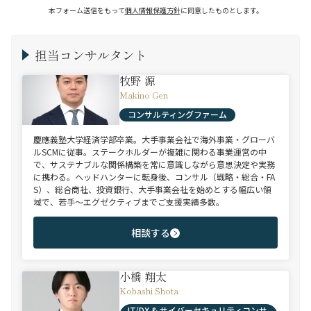
本フォーム送信をもって
個人情報保護方針
に同意したものとします。
担当コンサルタント
牧野 源
Makino Gen
コンサルティングファーム
慶應義塾大学経済学部卒業。大手事業会社で海外事業・グローバ
ルSCMに従事。ステークホルダーが複雑に関わる事業運営の中
で、サステナブルな関係構築を常に意識しながら意思決定や実務
に携わる。ヘッドハンターに転身後、コンサル（戦略・総合・FA
S）、総合商社、投資銀行、大手事業会社を始めとする幅広い領
域で、若手～エグゼクティブまでご支援実績多数。
相談する
小橋 翔太
Kobashi Shota
IT/DX & サイバーセキュリティコンサ