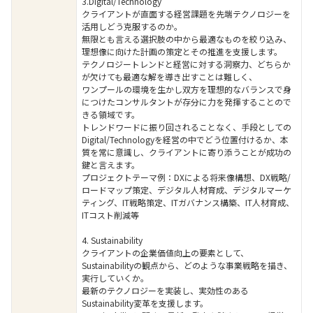
3.Digital/Technology
クライアントが直面する経営課題を先端テクノロジーを
活用しどう克服するのか。
無限とも言える選択肢の中から最適なものを絞り込み、
理想像に向けた計画の策定とその推進を支援します。
テクノロジートレンドと経営に対する洞察力、どちらか
が欠けても最適な解を導き出すことは難しく、
ワンプールの環境を生かし双方を理想的なバランスで身
につけたコンサルタントが存分に力を発揮することので
きる領域です。
トレンドワードに振り回されることなく、手段としての
Digital/Technologyを経営の中でどう位置付けるか、本
質を常に意識し、クライアントに寄り添うことが成功の
鍵と言えます。
プロジェクトテーマ例：DXによる将来像構想、DX戦略/
ロードマップ策定、デジタル人材育成、デジタルマーケ
ティング、IT戦略策定、ITガバナンス構築、IT人材育成、
ITコスト削減等
4. Sustainability
クライアントの企業価値向上の要素として、
Sustainabilityの観点から、どのような事業戦略を描き、
実行していくか。
最新のテクノロジーを実装し、実効性のある
Sustainability変革を支援します。