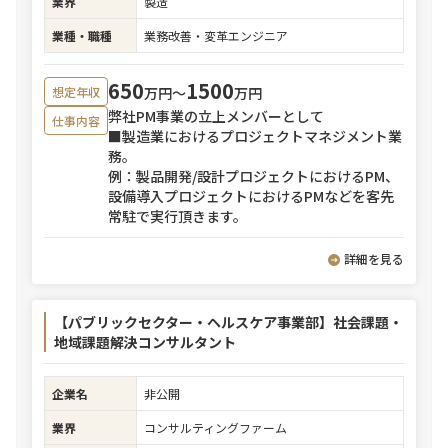
業界
製造
業種・職種
業務改善・変革エンジニア
650
1500
万円〜
万円
想定年収
弊社PM事業の立上メンバーとして
仕事内容
■製造業におけるプロジェクトマネジメント業
務。
例：製品開発/設計プロジェクトにおけるPM、
設備導入プロジェクトにおけるPMなどを客先
常駐で実行頂きます。
詳細を見る
【パブリックセクター・ヘルスケア事業部】社会課題・
地域課題解決コンサルタント
企業名
非公開
業界
コンサルティングファーム