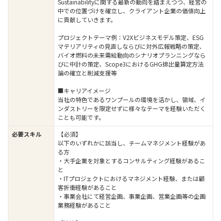
Sustainabilityに関する最新の動向を踏まえつつ、経営の
中での位置づけを確立し、クライアント企業の価値向上
に貢献していきます。
プロジェクトテーマ例：V2Xビジネスモデル策定、ESG
マテリアリティの見直しならびに対外広報戦略の策定、
バイオ燃料の未来需給動向のシナリオプランニングなら
びに中計の策定、Scope3におけるGHG排出量算定方法
論の確立と削減支援等
■キャリアイメージ
当社の特色であるワンプールの環境を活かし、領域、イ
ンダストリーを限定せずに様々なテーマを経験いただく
ことも可能です。
必要スキル
【必須】
以下のいずれかに該当し、チームマネジメント経験があ
る方
・大手企業を対象とするコンサルティング経験があるこ
と
・ITプロジェクトにおけるマネジメント経験、または顧
客折衝経験があること
・事業会社にて経営企画、事業企画、営業企画等の企画
業務経験があること