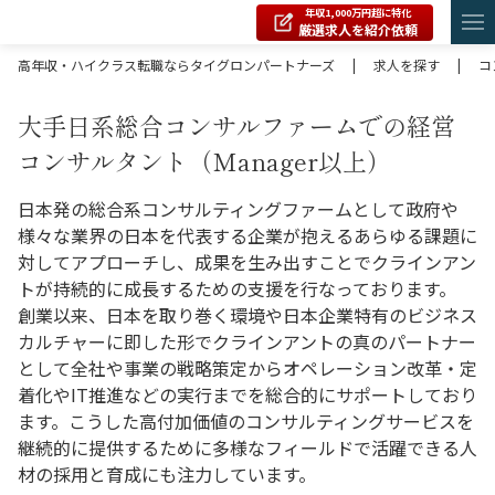
年収1,000万円超に特化
厳選求人を紹介依頼
高年収・ハイクラス転職ならタイグロンパートナーズ
|
求人を探す
|
コ
大手日系総合コンサルファームでの経営
コンサルタント（Manager以上）
日本発の総合系コンサルティングファームとして政府や
様々な業界の日本を代表する企業が抱えるあらゆる課題に
対してアプローチし、成果を生み出すことでクラインアン
トが持続的に成長するための支援を行なっております。
創業以来、日本を取り巻く環境や日本企業特有のビジネス
カルチャーに即した形でクラインアントの真のパートナー
として全社や事業の戦略策定からオペレーション改革・定
着化やIT推進などの実行までを総合的にサポートしており
ます。こうした高付加価値のコンサルティングサービスを
継続的に提供するために多様なフィールドで活躍できる人
材の採用と育成にも注力しています。