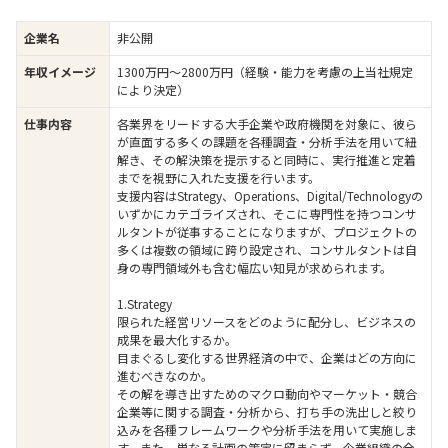
企業名
非公開
年収イメージ
1300万円〜2800万円（経験・能力を考慮の上当社規定
により決定）
仕事内容
各業界をリードする大手企業や政府機関を対象に、彼ら
が直面する多くの課題を各種調査・分析手法を用いて紐
解き、その解決策を提示すると同時に、実行推進と定着
までを視野に入れた支援を行います。
支援内容はStrategy、Operations、Digital/Technologyの
いずかにカテゴライズされ、そこに専門性を持つコンサ
ルタントが従事することになりますが、プロジェクトの
多くは複数の領域に跨り設定され、コンサルタントは自
身の専門領域外も含む幅広い知見が求められます。
1.Strategy
限られた経営リソースをどのように配分し、ビジネスの
成果を最大化するか。
目まぐるし変化する世界経済の中で、企業はどの方向に
進むべきなのか。
その解を導き出すためのマクロ動向やマーケット・競合
企業等に関する調査・分析から、打ち手の洗出しと絞り
込みを各種フレームワークや分析手法を用いて実施しま
す。また、単なる計画の策定に留まらず、企業組織の全