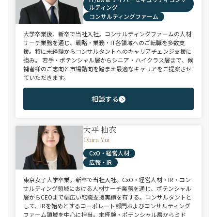
ルティング
コンサルティングファーム
大学卒業後、新卒で当社入社。コンサルティングファームの人材
サーチ業務を通じ、戦略・業務・IT各領域へのご転職を多数支
援。特に未経験からコンサルタントへのキャリアチェンジ支援に
強み。 若手・ポテンシャル層からシニア・ハイクラス層まで、候
補者様のご志向と市場動向を踏まえ最適なキャリアをご提案させ
ていただきます。
相談する
大平 柚衣
Ohira Yui
CxO・経営人材
広報・IR
東京女子大学卒業。新卒で当社入社。CxO・経営人材・IR・コン
サルティング領域における人材サーチ業務を通じ、ポテンシャル
層からCEOまで幅広い転職支援実績を有する。コンサルタントと
して、IRを始めとするコーポレート部門およびコンサルティング
ファーム領域を中心に担当。未経験・ポテンシャル層からミド