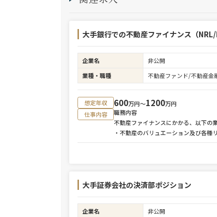
大手銀行での不動産ファイナンス（NRL/R
企業名
非公開
業種・職種
不動産ファンド/不動産金
600
1200
想定年収
万円〜
万円
職務内容
仕事内容
不動産ファイナンスにかかる、以下の
・不動産のバリュエーション及び各種
大手証券会社の決済部ポジション
企業名
非公開