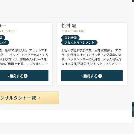
豪一
松村 陸
a Hidekazu
Matsumura Riku
関
金融機関
ァンド
アセットマネジメント
後、新卒で当社入社。アセットマネ
上智大学経済学部卒業。三井住友銀行、アク
/グローバルマーケッツを始めとする
サ生命保険会社でコンサルティング営業に従
およびコンサル領域の人材サーチを
事。ヘッドハンターに転身後、大手人材紹介
数のご転職を支援。 コンサルタント
会社で銀行/信託銀行/アセットマネジメント
PEファンド/投資銀行/不動産金融領
領域を担当し全社表彰歴あり。リテール部門
に、異業種からの転身を目指す未経
の営業職・企画職から運用部門の専門職まで
相談する
相談する
ポテンシャル層やさらなるキャリア
豊富な転職支援実績。日系/外資系、経験者/
うミドル～ハイクラス層をご支援。
未経験者を問わず幅広いポジションでご支援
可能。
コンサルタント一覧