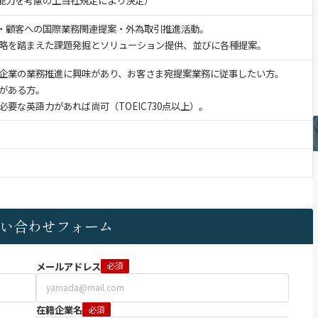
験・能力を考慮の上当社規定により決定）
点・顧客への国際業務関連提案・外為取引推進活動。
略を踏まえた課題発掘とソリューション提供、並びに各種提案。
企業の業務推進に興味があり、お客さま宛提案業務に従事したい方。
がある方。
要な英語力があれば尚可（TOEIC730点以上）。
い合わせフォーム
メールアドレス
必須
在籍企業名
必須