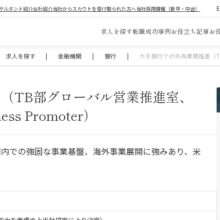
サルタント紹介
会社紹介
当社からスカウトを受け取られた方へ
当社採用情報（新卒・中途）
求人を探す
転職成功事例
お役立ち記事
お
求人を探す
|
金融機関
|
銀行
|
大手銀行での外為業務推進（TB部グロー
（TB部グローバル営業推進室、
ness Promoter）
国内での強固な事業基盤、海外事業展開に強みあり、米