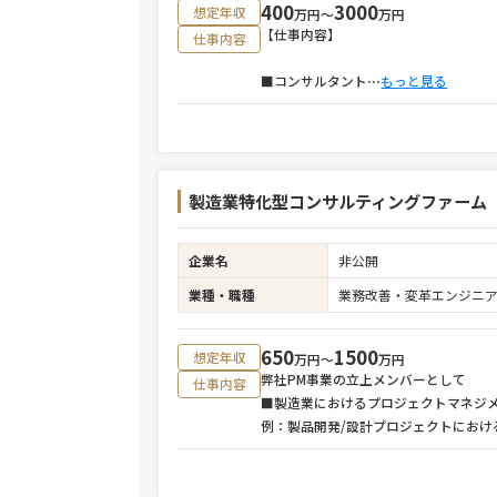
400
3000
想定年収
万円〜
万円
【仕事内容】
仕事内容
■コンサルタント
⋯
もっと見る
製造業特化型コンサルティングファーム
企業名
非公開
業種・職種
業務改善・変革エンジニ
650
1500
想定年収
万円〜
万円
弊社PM事業の立上メンバーとして
仕事内容
■製造業におけるプロジェクトマネジ
例：製品開発/設計プロジェクトにおけ