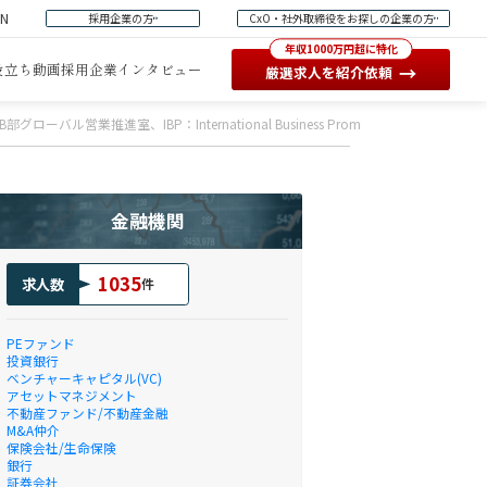
EN
採用企業の方
CxO・社外取締役をお探しの企業の方
年収1000万円超に特化
役立ち動画
採用企業インタビュー
→
厳選求人を紹介依頼
バル営業推進室、IBP：International Business Promoter）
金融機関
1035
求人数
件
PEファンド
投資銀行
ベンチャーキャピタル(VC)
アセットマネジメント
不動産ファンド/不動産金融
M&A仲介
保険会社/生命保険
銀行
証券会社