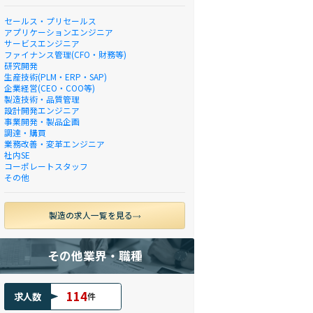
セールス・プリセールス
アプリケーションエンジニア
サービスエンジニア
ファイナンス管理(CFO・財務等)
研究開発
生産技術(PLM・ERP・SAP)
企業経営(CEO・COO等)
製造技術・品質管理
設計開発エンジニア
事業開発・製品企画
調達・購買
業務改善・変革エンジニア
社内SE
コーポレートスタッフ
その他
製造の求人一覧を見る
その他業界・職種
114
求人数
件