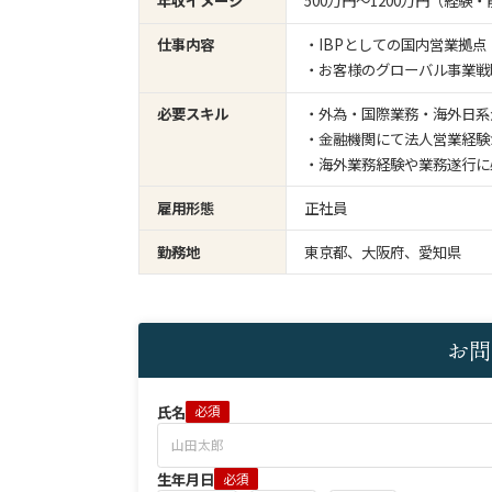
年収イメージ
500万円〜1200万円（経
仕事内容
・IBPとしての国内営業拠
・お客様のグローバル事業戦
必要スキル
・外為・国際業務・海外日系
・金融機関にて法人営業経験
・海外業務経験や業務遂行に必
雇用形態
正社員
勤務地
東京都、大阪府、愛知県
お問
氏名
必須
生年月日
必須