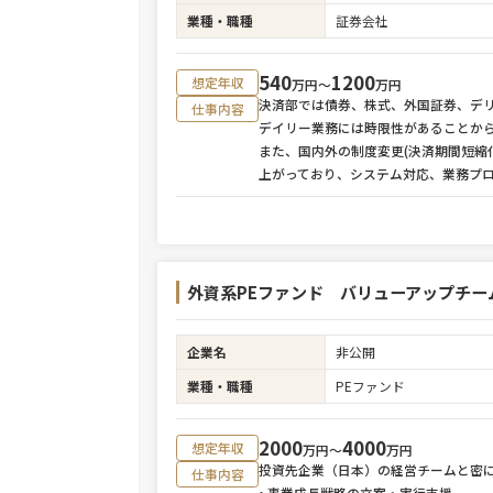
業種・職種
証券会社
540
1200
想定年収
万円〜
万円
決済部では債券、株式、外国証券、デ
仕事内容
デイリー業務には時限性があることか
また、国内外の制度変更(決済期間短縮
上がっており、システム対応、業務プ
外資系PEファンド バリューアップチー
企業名
非公開
業種・職種
PEファンド
2000
4000
想定年収
万円〜
万円
投資先企業（日本）の経営チームと密
仕事内容
• 事業成長戦略の立案・実行支援