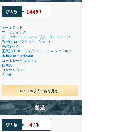
1449
求人数
件
アーキテクト
マーケティング
データサイエンティスト/データエンジニア
PdM(プロダクトマネージャー)
PG/SE/PM
営業(プリセールス/ソリューションセールス)
事業開発・技術開発
コーポレートスタッフ
社内SE
コンサルタント
その他
DX・ITの求人一覧を見る
製造
47
求人数
件