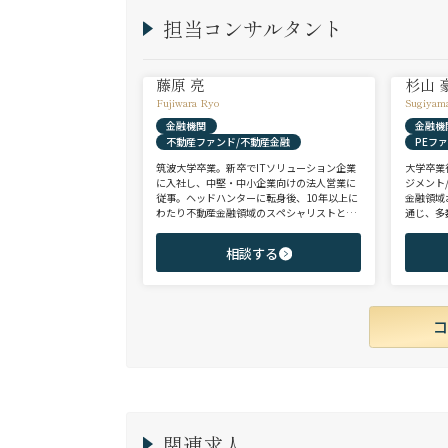
担当コンサルタント
藤原 亮
杉山 
Fujiwara Ryo
Sugiyam
金融機関
金融機
不動産ファンド/不動産金融
PEフ
筑波大学卒業。新卒でITソリューション企業
大学卒業
に入社し、中堅・中小企業向けの法人営業に
ジメント
従事。ヘッドハンターに転身後、10年以上に
金融領域
わたり不動産金融領域のスペシャリストとし
通じ、多
て、アクイジション/アセットマネジメント/
として、
財務/経理/IRなど、フロントからミドル・バ
域を中心
相談する
ックまで、幅広いポジションで100名以上の
験のハイ
ご支援実績を誇る。また、首都圏に加え、関
ップを狙
西・九州・北海道を始めとする地方都市を拠
点とする企業から外資系まで、100社を超え
るクライアント企業様とのリレーションを保
持。業界に精通した深い知見と広範なネット
ワークを活かし、候補者様の可能性を最大限
に引き出すマッチングをご支援可能。
関連求人