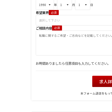
年
月
日
希望業界
必須
ご相談内容
必須
お時間ありましたら任意項目も入力してください。
求人
本フォーム送信をもっ