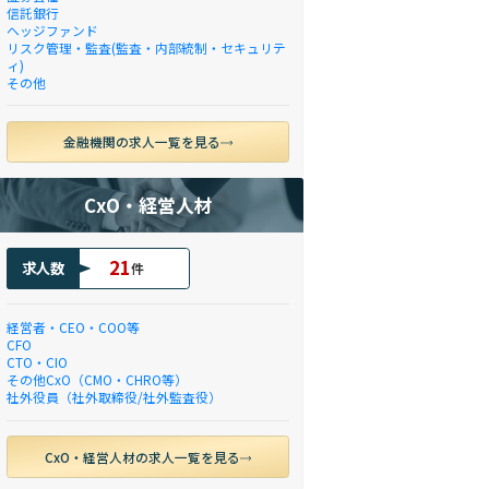
信託銀行
ヘッジファンド
リスク管理・監査(監査・内部統制・セキュリテ
ィ)
その他
金融機関の求人一覧を見る
CxO・経営人材
21
求人数
件
経営者・CEO・COO等
CFO
CTO・CIO
その他CxO（CMO・CHRO等）
社外役員（社外取締役/社外監査役）
CxO・経営人材の求人一覧を見る