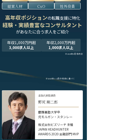
経営人材
CxO
社外役員
高年収ポジション
の転職支援に特化
経験・実績豊富なコンサルタント
が
あなたに合う求人をご紹介
年収1,000万円超
年収2,000万円超
3,000求人以上
1,000求人以上
※2025年9月末時点
※2024年1-12月の実績に基づく
当社代表取締役
野尻 剛二郎
慶應義塾大学卒
元モルガン・スタンレー
株式会社ビズリーチ 主催
JAPAN HEADHUNTER
AWARDS 2020 金融部門 MVP