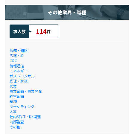
その他業界・職種
114
求人数
件
法務・知財
広報・IR
GRC
情報通信
エネルギー
ポストコンサル
経理・財務
営業
事業企画・事業開発
経営企画
総務
マーケティング
人事
社内SE/IT・DX関連
内部監査
その他