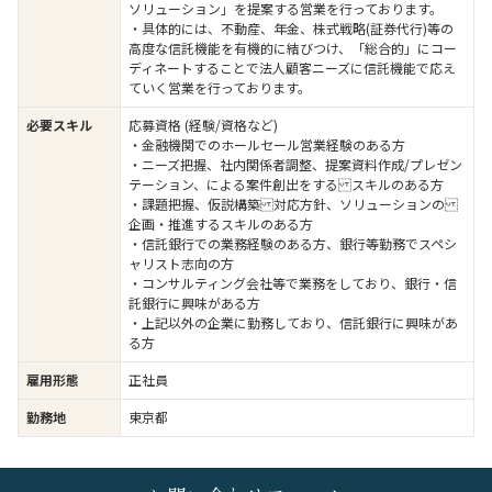
ソリューション」を提案する営業を行っております。
・具体的には、不動産、年金、株式戦略(証券代行)等の
高度な信託機能を有機的に結びつけ、「総合的」にコー
ディネートすることで法人顧客ニーズに信託機能で応え
ていく営業を行っております。
必要スキル
応募資格 (経験/資格など)
・金融機関でのホールセール営業経験のある方
・ニーズ把握、社内関係者調整、提案資料作成/プレゼン
テーション、による案件創出をする スキルのある方
・課題把握、仮説構築 対応方針、ソリューションの
企画・推進するスキルのある方
・信託銀行での業務経験のある方、銀行等勤務でスペシ
ャリスト志向の方
・コンサルティング会社等で業務をしており、銀行・信
託銀行に興味がある方
・上記以外の企業に勤務しており、信託銀行に興味があ
る方
雇用形態
正社員
勤務地
東京都