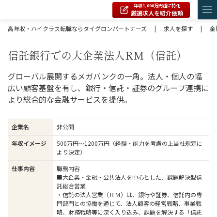
年収1,000万円超に特化
厳選求人を紹介依頼
高年収・ハイクラス転職ならタイグロンパートナーズ
|
求人を探す
|
金
信託銀行での大企業法人RM（信託）
グローバル展開するメガバンクの一角。法人・個人の幅
広い顧客基盤を有し、銀行・信託・証券のグループ連携に
より総合的な金融サービスを提供。
企業名
非公開
年収イメージ
500万円〜1200万円（経験・能力を考慮の上当社規定に
より決定）
仕事内容
職務内容
■大企業・金融・公共法人を中心とした、課題解決型信
託総合営業
・信託の法人営業（ＲＭ）は、銀行や証券、信託内の専
門部門との協働を通じて、法人顧客の経営戦略、事業戦
略、財務戦略等に深く入り込み、課題を解決する「信託