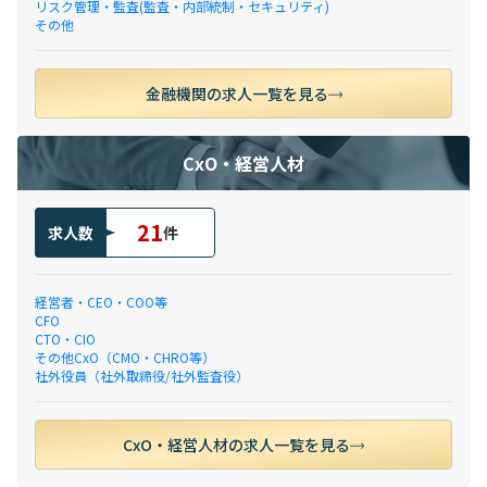
リスク管理・監査(監査・内部統制・セキュリティ)
その他
金融機関の求人一覧を見る
CxO・経営人材
21
求人数
件
経営者・CEO・COO等
CFO
CTO・CIO
その他CxO（CMO・CHRO等）
社外役員（社外取締役/社外監査役）
CxO・経営人材の求人一覧を見る