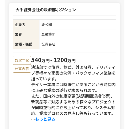
大手証券会社の決済部ポジション
企業名
非公開
業界
金融機関
業種・職種
証券会社
540
1200
万円〜
万円
想定年収
決済部では債券、株式、外国証券、デリバティ
仕事内容
ブ等様々な商品の決済・バックオフィス業務を
担っています。
デイリー業務には時限性があることから時間内
に正確な業務の遂行が求められます。
また、国内外の制度変更(決済期間短縮化等)、
新商品等に対応するための様々なプロジェクト
が同時並行的に立ち上がっており、システム対
応、業務プロセスの見直し等も行っています。
⋯
もっと見る