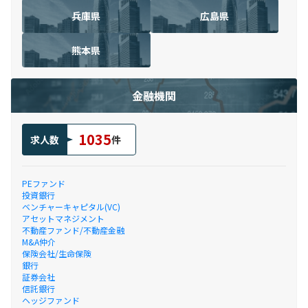
兵庫県
広島県
熊本県
金融機関
1035
求人数
件
PEファンド
投資銀行
ベンチャーキャピタル(VC)
アセットマネジメント
不動産ファンド/不動産金融
M&A仲介
保険会社/生命保険
銀行
証券会社
信託銀行
ヘッジファンド