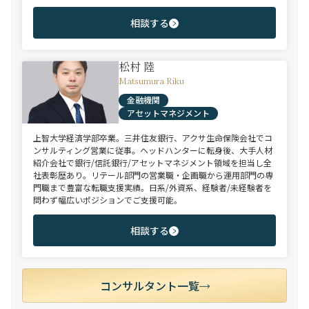
相談する
松村 陸
Matsumura Riku
金融機関
アセットマネジメント
上智大学経済学部卒業。三井住友銀行、アクサ生命保険会社でコ
ンサルティング営業に従事。ヘッドハンターに転身後、大手人材
紹介会社で銀行/信託銀行/アセットマネジメント領域を担当し全
社表彰歴あり。リテール部門の営業職・企画職から運用部門の専
門職まで豊富な転職支援実績。日系/外資系、経験者/未経験者を
問わず幅広いポジションでご支援可能。
相談する
コンサルタント一覧