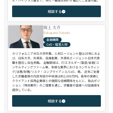
ル・ハイクラス層まで、年代・職階を問わず幅広くご支援可能。
相談する
坂上 大介
Sakagami Daisuke
金融機関
CxO・経営人材
カリフォルニア州立大学卒業。人材エージェント歴は20年におよ
び、日系大手、外資系、自身創業、外資系エージェント日本代表
職を歴任し当社参画。 主軸領域は、IT/エネルギー/製造/金融/コ
ンサルティングファーム等、多様な業界におけるコンサルティン
グ/法務/財務/リスク・コンプライアンス/CxO、等。 近年ご支援
した求職者様の内定年収の中央値は約2,000万円。長年の実績と
クライアント採用企業様との強固な信頼関係をもとに、独占ポジ
ション（特命案件）のご提案を通じ、求職者の皆様へ付加価値を
提供している。
相談する