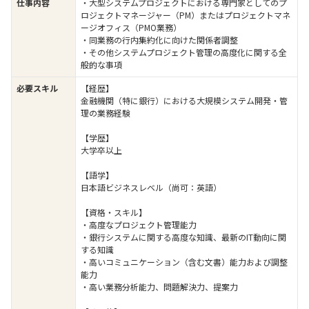
仕事内容
・大型システムプロジェクトにおける専門家としてのプ
ロジェクトマネージャー（PM）またはプロジェクトマネ
ージオフィス（PMO業務）
・同業務の行内集約化に向けた関係者調整
・その他システムプロジェクト管理の高度化に関する全
般的な事項
必要スキル
【経歴】
金融機関（特に銀行）における大規模システム開発・管
理の業務経験
【学歴】
大学卒以上
【語学】
日本語ビジネスレベル（尚可：英語）
【資格・スキル】
・高度なプロジェクト管理能力
・銀行システムに関する高度な知識、最新のIT動向に関
する知識
・高いコミュニケーション（含む文書）能力および調整
能力
・高い業務分析能力、問題解決力、提案力