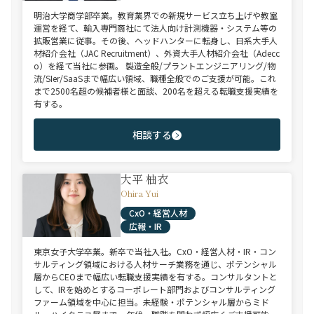
明治大学商学部卒業。教育業界での新規サービス立ち上げや教室
運営を経て、輸入専門商社にて法人向け計測機器・システム等の
拡販営業に従事。その後、ヘッドハンターに転身し、日系大手人
材紹介会社（JAC Recruitment）、外資大手人材紹介会社（Adecc
o）を経て当社に参画。 製造全般/プラントエンジニアリング/物
流/SIer/SaaSまで幅広い領域、職種全般でのご支援が可能。これ
まで2500名超の候補者様と面談、200名を超える転職支援実績を
有する。
相談する
大平 柚衣
Ohira Yui
CxO・経営人材
広報・IR
東京女子大学卒業。新卒で当社入社。CxO・経営人材・IR・コン
サルティング領域における人材サーチ業務を通じ、ポテンシャル
層からCEOまで幅広い転職支援実績を有する。コンサルタントと
して、IRを始めとするコーポレート部門およびコンサルティング
ファーム領域を中心に担当。未経験・ポテンシャル層からミド