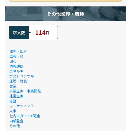
その他業界・職種
114
求人数
件
法務・知財
広報・IR
GRC
情報通信
エネルギー
ポストコンサル
経理・財務
営業
事業企画・事業開発
経営企画
総務
マーケティング
人事
社内SE/IT・DX関連
内部監査
その他