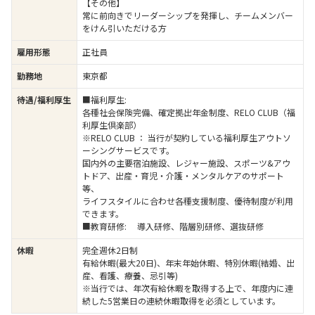
【その他】
常に前向きでリーダーシップを発揮し、チームメンバー
をけん引いただける方
雇用形態
正社員
勤務地
東京都
待遇/福利厚生
■福利厚生:
各種社会保険完備、確定拠出年金制度、RELO CLUB（福
利厚生倶楽部）
※RELO CLUB ： 当行が契約している福利厚生アウトソ
ーシングサービスです。
国内外の主要宿泊施設、レジャー施設、スポーツ&アウ
トドア、出産・育児・介護・メンタルケアのサポート
等、
ライフスタイルに合わせ各種支援制度、優待制度が利用
できます。
■教育研修: 導入研修、階層別研修、選抜研修
休暇
完全週休2日制
有給休暇(最大20日)、年末年始休暇、特別休暇(結婚、出
産、看護、療養、忌引等)
※当行では、年次有給休暇を取得する上で、年度内に連
続した5営業日の連続休暇取得を必須としています。