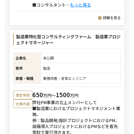
■コンサルタント
⋯
もっと見る
詳細を見る
製造業特化型コンサルティングファーム 製造業プロジ
ェクトマネージャー
企業名
非公開
業界
製造
業種・職種
業務改善・変革エンジニア
650
1500
万円〜
万円
想定年収
弊社PM事業の立上メンバーとして
仕事内容
■製造業におけるプロジェクトマネジメント業
務。
例：製品開発/設計プロジェクトにおけるPM、
設備導入プロジェクトにおけるPMなどを客先
常駐で実行頂きます。