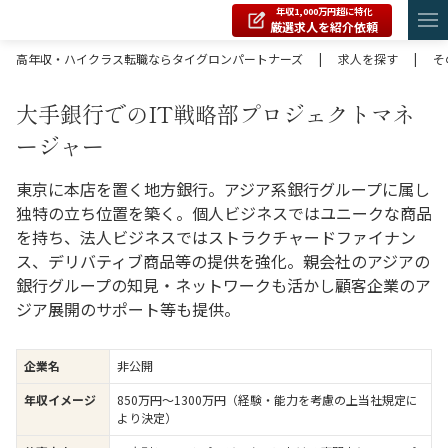
年収1,000万円超に特化
厳選求人を紹介依頼
高年収・ハイクラス転職ならタイグロンパートナーズ
|
求人を探す
|
そ
大手銀行でのIT戦略部プロジェクトマネ
ージャー
東京に本店を置く地方銀行。アジア系銀行グループに属し
独特の立ち位置を築く。個人ビジネスではユニークな商品
を持ち、法人ビジネスではストラクチャードファイナン
ス、デリバティブ商品等の提供を強化。親会社のアジアの
銀行グループの知見・ネットワークも活かし顧客企業のア
ジア展開のサポート等も提供。
企業名
非公開
年収イメージ
850万円〜1300万円（経験・能力を考慮の上当社規定に
より決定）