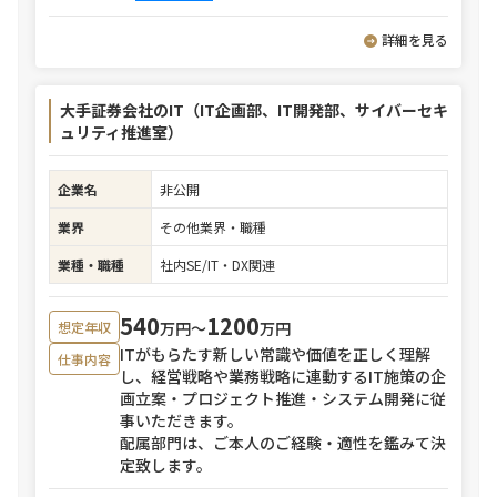
詳細を見る
大手証券会社のIT（IT企画部、IT開発部、サイバーセキ
ュリティ推進室）
企業名
非公開
業界
その他業界・職種
業種・職種
社内SE/IT・DX関連
540
1200
万円〜
万円
想定年収
ITがもらたす新しい常識や価値を正しく理解
仕事内容
し、経営戦略や業務戦略に連動するIT施策の企
画立案・プロジェクト推進・システム開発に従
事いただきます。
配属部門は、ご本人のご経験・適性を鑑みて決
定致します。