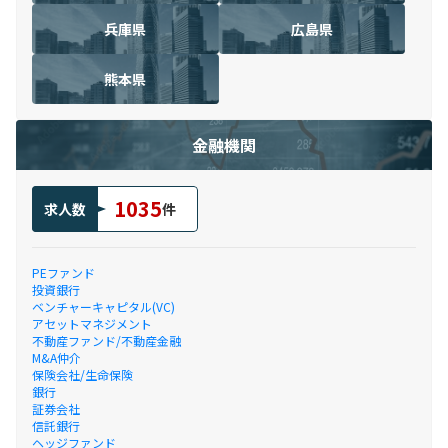
兵庫県
広島県
熊本県
金融機関
1035
求人数
件
PEファンド
投資銀行
ベンチャーキャピタル(VC)
アセットマネジメント
不動産ファンド/不動産金融
M&A仲介
保険会社/生命保険
銀行
証券会社
信託銀行
ヘッジファンド