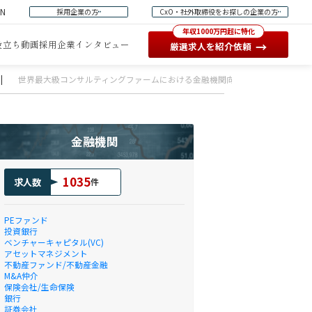
EN
採用企業の方
CxO・社外取締役をお探しの企業の方
年収1000万円超に特化
役立ち動画
採用企業インタビュー
→
厳選求人を紹介依頼
|
世界最大級コンサルティングファームにおける金融機関向け戦略立案・経営統
金融機関
1035
求人数
件
PEファンド
投資銀行
ベンチャーキャピタル(VC)
アセットマネジメント
不動産ファンド/不動産金融
M&A仲介
保険会社/生命保険
銀行
証券会社