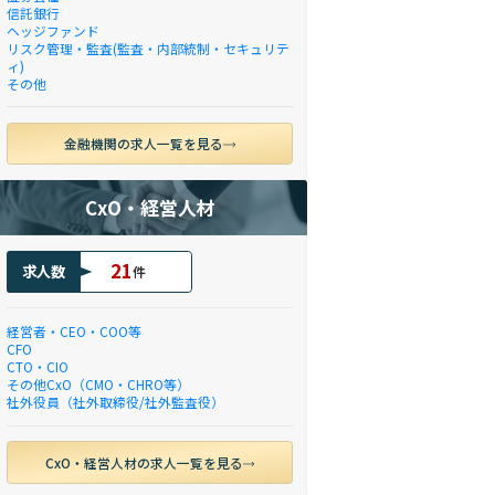
信託銀行
ヘッジファンド
リスク管理・監査(監査・内部統制・セキュリテ
ィ)
その他
金融機関の求人一覧を見る
CxO・経営人材
21
求人数
件
経営者・CEO・COO等
CFO
CTO・CIO
その他CxO（CMO・CHRO等）
社外役員（社外取締役/社外監査役）
CxO・経営人材の求人一覧を見る