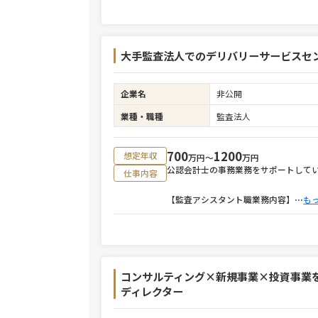
大手監査法人でのデリバリーサービスセ
企業名
非公開
業種・職種
監査法人
700
1200
想定年収
万円〜
万円
公認会計士の事務業務をサポートして
仕事内容
【監査アシスタント職業務内容】
⋯
も
コンサルティング×新規事業×投資事業
ディレクター