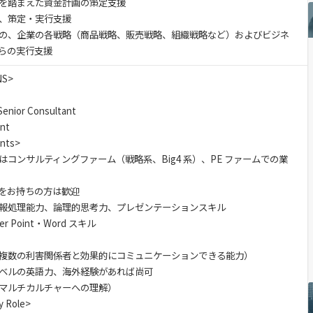
を踏まえた資金計画の策定支援
、策定・実行支援
の、企業の各戦略（商品戦略、販売戦略、組織戦略など）およびビジネ
らの実行支援
NS>
or Consultant
nt
nts>
コンサルティングファーム（戦略系、Big4 系）、PE ファームでの業
をお持ちの方は歓迎
報処理能力、論理的思考力、プレゼンテーションスキル
r Point・Word スキル
複数の利害関係者と効果的にコミュニケーションできる能力）
ベルの英語力、海外経験があれば尚可
マルチカルチャーへの理解）
 Role>