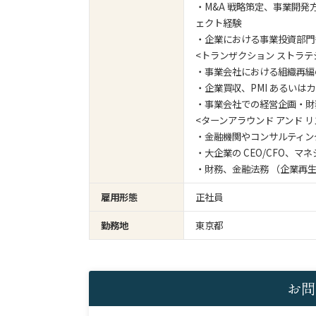
・M&A 戦略策定、事業開
ェクト経験
・企業における事業投資部門
<トランザクション ストラテジー 
・事業会社における組織再編
・企業買収、PMI あるいは
・事業会社での経営企画・財
<ターンアラウンド アンド リスト
・金融機関やコンサルティン
・大企業の CEO/CFO、
・財務、金融法務 （企業再生
雇用形態
正社員
勤務地
東京都
お問