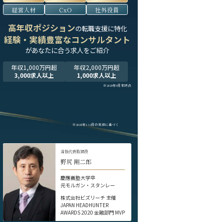
経営人材
CxO
社外役員
高年収ポジション
の転職支援に特化
経験・実績豊富なコンサルタント
が
あなたに合う求人をご紹介
年収1,000万円超
年収2,000万円超
3,000求人以上
1,000求人以上
※2025年9月末時点
※2024年1-12月の実績に基づく
当社代表取締役
野尻 剛二郎
慶應義塾大学卒
元モルガン・スタンレー
株式会社ビズリーチ 主催
JAPAN HEADHUNTER
AWARDS 2020 金融部門 MVP