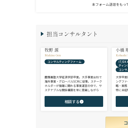
本フォーム送信をもっ
担当コンサルタント
牧野 源
小橋 
Makino Gen
Kobashi 
コンサルティングファーム
IT/D
ティン
コンサ
慶應義塾大学経済学部卒業。大手事業会社で
大学卒業
海外事業・グローバルSCMに従事。ステーク
ングファ
ホルダーが複雑に関わる事業運営の中で、サ
略・業務
ステナブルな関係構築を常に意識しながら意
特に未経
思決定や実務に携わる。ヘッドハンターに転
チェンジ
身後、コンサル（戦略・総合・FAS）、総合
からシニ
相談する
商社、投資銀行、大手事業会社を始めとする
ご志向と
幅広い領域で、若手～エグゼクティブまでご
ご提案さ
支援実績多数。