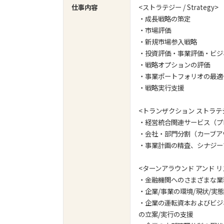
仕事内容
<ストラテジー / Strategy>
・成長戦略の策定
・市場評価
・新規市場参入戦略
・投資評価・事業評価・ビジ
・戦略オプションの評価
・事業ポートフォリオの最適
・戦略実行支援
<トランザクション ストラテジ
・経営統合関連サービス（プ
・会社・部門分割（カーブアウト
・事業計画の精査、シナジー
<ターンアラウンド アンド リ
・金融機関へのさまざまな業
・企業/事業の環境/現状/
・企業の運転資本およびビジ
の立案/実行の支援