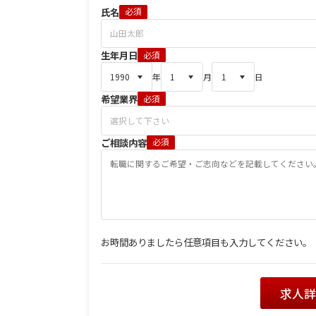
氏名
必須
生年月日
必須
年
月
日
希望業界
必須
ご相談内容
必須
お時間ありましたら任意項目も入力してください。
求人