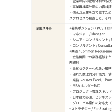
・企業の内部管理体制の現状
・事業再構築計画の内容検証
・傷んだ本業を立て直すため
スプロセスの見直しと、それ
必要スキル
<募集ポジション / POSITIO
・マネジャー / Manager
・シニア・コンサルタント / Seni
・コンサルタント / Consulta
<共通 / Common Requireme
・金融機関での業務経験または
務経験
・金融セクターへの深い知見
・優れた数理的分析能力、情
・業務レベルの Excel、 Powe
・MBA ホルダー歓迎
・プロジェクト管理スキル（
・日本語力必須。ビジネスレ
・グローバル案件の対応力（
<ストラテジー / For Strategy