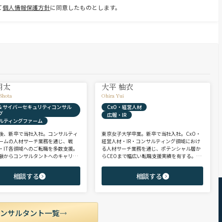
て
個人情報保護方針
に同意したものとします。
翔太
大平 柚衣
Shota
Ohira Yui
X & サイバーセキュリティコンサル
CxO・経営人材
グ
広報・IR
ルティングファーム
後、新卒で当社入社。コンサルティ
東京女子大学卒業。新卒で当社入社。CxO・
ームの人材サーチ業務を通じ、戦
経営人材・IR・コンサルティング領域におけ
・IT各領域へのご転職を多数支援。
る人材サーチ業務を通じ、ポテンシャル層か
験からコンサルタントへのキャリア
らCEOまで幅広い転職支援実績を有する。コ
支援に強み。 若手・ポテンシャル層
ンサルタントとして、IRを始めとするコーポ
ア・ハイクラス層まで、候補者様の
レート部門およびコンサルティングファーム
相談する
相談する
市場動向を踏まえ最適なキャリアを
領域を中心に担当。未経験・ポテンシャル層
せていただきます。
からミドル・ハイクラス層まで、年代・職階
を問わず幅広くご支援可能。
コンサルタント一覧