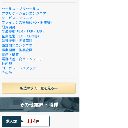
セールス・プリセールス
アプリケーションエンジニア
サービスエンジニア
ファイナンス管理(CFO・財務等)
研究開発
生産技術(PLM・ERP・SAP)
企業経営(CEO・COO等)
製造技術・品質管理
設計開発エンジニア
事業開発・製品企画
調達・購買
業務改善・変革エンジニア
社内SE
コーポレートスタッフ
その他
製造の求人一覧を見る
その他業界・職種
114
求人数
件