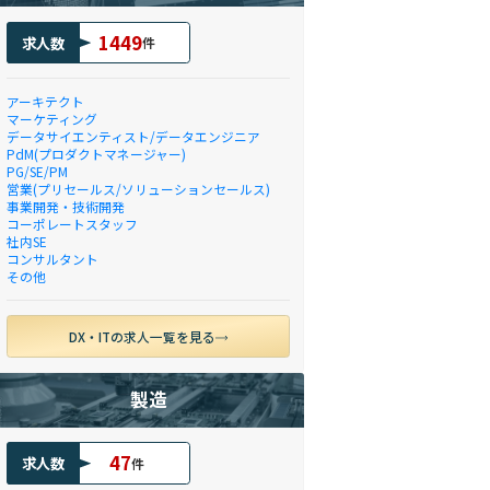
1449
求人数
件
アーキテクト
マーケティング
データサイエンティスト/データエンジニア
PdM(プロダクトマネージャー)
PG/SE/PM
営業(プリセールス/ソリューションセールス)
事業開発・技術開発
コーポレートスタッフ
社内SE
コンサルタント
その他
DX・ITの求人一覧を見る
製造
47
求人数
件