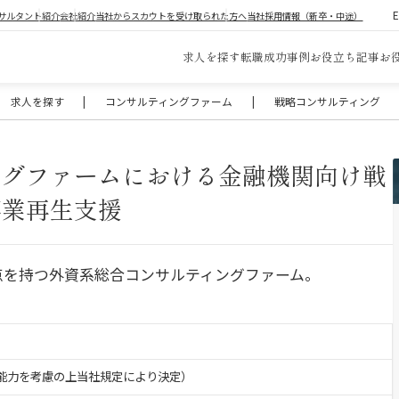
サルタント紹介
会社紹介
当社からスカウトを受け取られた方へ
当社採用情報（新卒・中途）
求人を探す
転職成功事例
お役立ち記事
お
求人を探す
|
コンサルティングファーム
|
戦略コンサルティング
ングファームにおける金融機関向け戦
事業再生支援
拠点を持つ外資系総合コンサルティングファーム。
験・能力を考慮の上当社規定により決定）