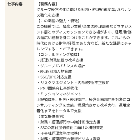
仕事内容
【職務内容】
グループ経営強化に向けた財務・経理組織変革/ガバナン
ス強化を支援
【この職種の魅力・特徴】
この職種では、幅広い業種/企業の経理部長などマネジメ
ント層とのディスカッションできる場が多く、経理/財務
の幅広い経験を身につけることができます。これからの
時代における財務/経理のあり方など、新たな課題にチャ
レンジすることができます。
【コンサルティング領域】
・経理/財務組織の改革支援
・グループガバナンスの設計
・経理/財務人材育成
・SSC/BPO対応支援
・リスクマネジメント・内部統制/不正検知
・PMI/関係会社基盤強化
・ミッションマネジメント
上記領域を、財務・経理部門、経営企画部門を対象にコ
ンサルティングを実施。構想策定から改革実行、運用定
着化までをトータルで支援
（主な提供事例）
・財務・経理部門の中期計画策定支援
・SSCの高付加価値化に向けた構想策定
・子会社経理業務の標準化
・財務・経理部門の新規ビジネス調査