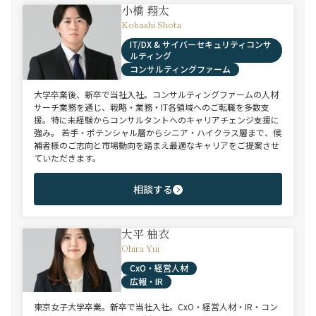
小橋 翔太
Kobashi Shota
IT/DX & サイバーセキュリティコンサ
ルティング
コンサルティングファーム
大学卒業後、新卒で当社入社。コンサルティングファームの人材
サーチ業務を通じ、戦略・業務・IT各領域へのご転職を多数支
援。特に未経験からコンサルタントへのキャリアチェンジ支援に
強み。 若手・ポテンシャル層からシニア・ハイクラス層まで、候
補者様のご志向と市場動向を踏まえ最適なキャリアをご提案させ
ていただきます。
相談する
大平 柚衣
Ohira Yui
CxO・経営人材
広報・IR
東京女子大学卒業。新卒で当社入社。CxO・経営人材・IR・コン