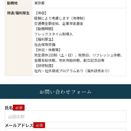
勤務地
東京都
待遇/福利厚生
【年収】
経験により考慮します（年俸制）
交通費全額支給、企業年金基金
【勤務時間】
フレックスタイム制導入
【福利厚生】
社会保険完備
【休日・休暇等】
完全週休2日制（土・日）、祝祭日、リフレッシュ休暇、
各種有給休暇、年末年始休暇、創立記念日等
【研修制度】
社内・社外育成プログラムあり（海外研修あり）
お問い合わせフォーム
氏名
必須
メールアドレス
必須