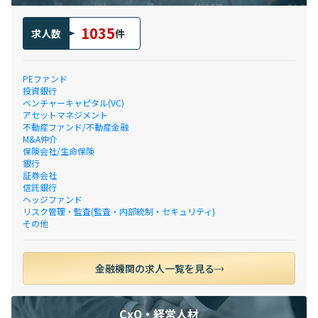
1035
求人数
件
PEファンド
投資銀行
ベンチャーキャピタル(VC)
アセットマネジメント
不動産ファンド/不動産金融
M&A仲介
保険会社/生命保険
銀行
証券会社
信託銀行
ヘッジファンド
リスク管理・監査(監査・内部統制・セキュリティ)
その他
金融機関の求人一覧を見る
CxO・経営人材