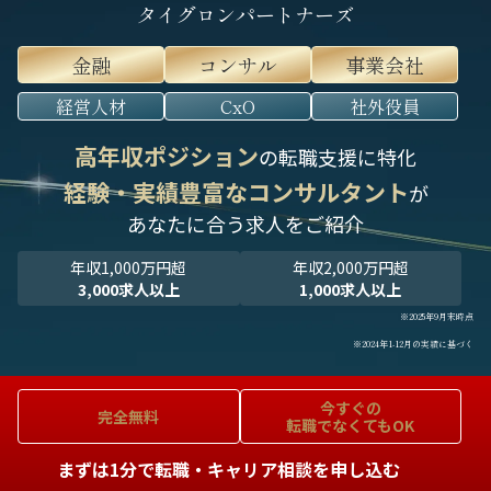
タイグロンパートナーズ
金融
コンサル
事業会社
経営人材
CxO
社外役員
高年収ポジション
の転職支援に特化
経験・実績豊富なコンサルタント
が
あなたに合う求人をご紹介
年収1,000万円超
年収2,000万円超
3,000求人以上
1,000求人以上
※2025年9月末時点
※2024年1-12月の実績に基づく
今すぐの
完全無料
転職でなくてもOK
まずは1分で転職・キャリア相談を申し込む