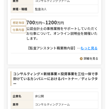
業界
コンサルティングファーム
業種・職種
監査法人
700
1200
万円〜
万円
想定年収
公認会計士の事務業務をサポートしていただく
仕事内容
お仕事について、オンライン説明会を開催いた
します。
【監査アシスタント職業務内容】
⋯
もっと見る
詳細を見る
コンサルティング×新規事業×投資事業を三位一体で手
掛けているカンパニーにおけるパートナー／ディレクタ
ー
企業名
非公開
業界
コンサルティングファーム