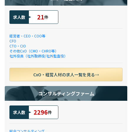
21
求人数
件
経営者・CEO・COO等
CFO
CTO・CIO
その他CxO（CMO・CHRO等）
社外役員（社外取締役/社外監査役）
CxO・経営人材の求人一覧を見る
コンサルティングファーム
2296
求人数
件
総合コンサルティング