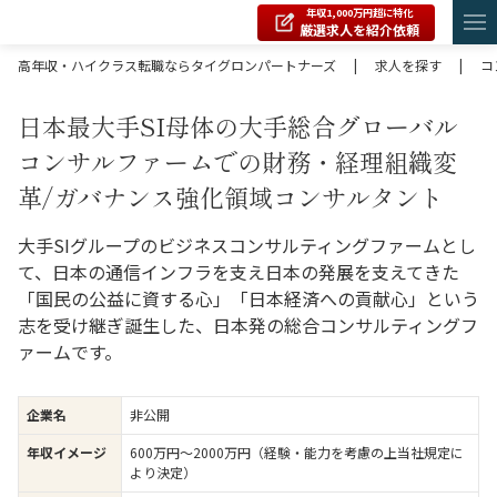
年収1,000万円超に特化
厳選求人を紹介依頼
高年収・ハイクラス転職ならタイグロンパートナーズ
|
求人を探す
|
コ
日本最大手SI母体の大手総合グローバル
コンサルファームでの財務・経理組織変
革/ガバナンス強化領域コンサルタント
大手SIグループのビジネスコンサルティングファームとし
て、日本の通信インフラを支え日本の発展を支えてきた
「国民の公益に資する心」「日本経済への貢献心」という
志を受け継ぎ誕生した、日本発の総合コンサルティングフ
ァームです。
企業名
非公開
年収イメージ
600万円〜2000万円（経験・能力を考慮の上当社規定に
より決定）