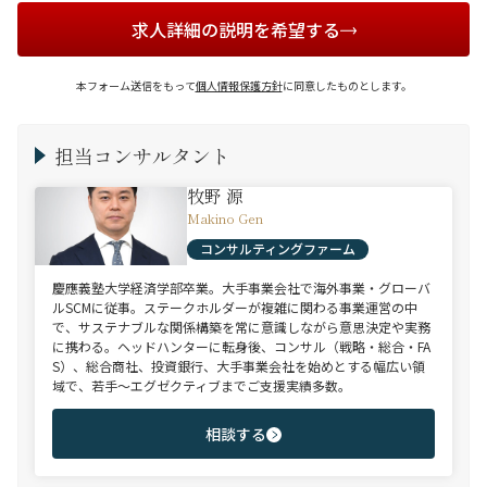
求人詳細の説明を希望する
本フォーム送信をもって
個人情報保護方針
に同意したものとします。
担当コンサルタント
牧野 源
Makino Gen
コンサルティングファーム
慶應義塾大学経済学部卒業。大手事業会社で海外事業・グローバ
ルSCMに従事。ステークホルダーが複雑に関わる事業運営の中
で、サステナブルな関係構築を常に意識しながら意思決定や実務
に携わる。ヘッドハンターに転身後、コンサル（戦略・総合・FA
S）、総合商社、投資銀行、大手事業会社を始めとする幅広い領
域で、若手～エグゼクティブまでご支援実績多数。
相談する