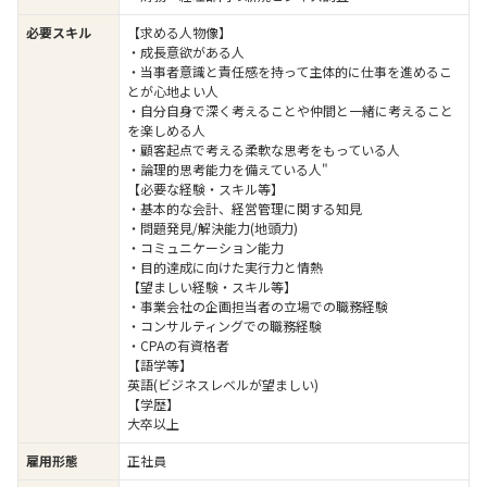
必要スキル
【求める人物像】
・成長意欲がある人
・当事者意識と責任感を持って主体的に仕事を進めるこ
とが心地よい人
・自分自身で深く考えることや仲間と一緒に考えること
を楽しめる人
・顧客起点で考える柔軟な思考をもっている人
・論理的思考能力を備えている人"
【必要な経験・スキル等】
・基本的な会計、経営管理に関する知見
・問題発見/解決能力(地頭力)
・コミュニケーション能力
・目的達成に向けた実行力と情熱
【望ましい経験・スキル等】
・事業会社の企画担当者の立場での職務経験
・コンサルティングでの職務経験
・CPAの有資格者
【語学等】
英語(ビジネスレベルが望ましい)
【学歴】
大卒以上
雇用形態
正社員