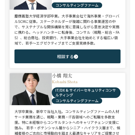
コンサルティングファーム
慶應義塾大学経済学部卒業。大手事業会社で海外事業・グローバ
ルSCMに従事。ステークホルダーが複雑に関わる事業運営の中
で、サステナブルな関係構築を常に意識しながら意思決定や実務
に携わる。ヘッドハンターに転身後、コンサル（戦略・総合・FA
S）、総合商社、投資銀行、大手事業会社を始めとする幅広い領
域で、若手～エグゼクティブまでご支援実績多数。
相談する
小橋 翔太
Kobashi Shota
IT/DX & サイバーセキュリティコンサ
ルティング
コンサルティングファーム
大学卒業後、新卒で当社入社。コンサルティングファームの人材
サーチ業務を通じ、戦略・業務・IT各領域へのご転職を多数支
援。特に未経験からコンサルタントへのキャリアチェンジ支援に
強み。 若手・ポテンシャル層からシニア・ハイクラス層まで、候
補者様のご志向と市場動向を踏まえ最適なキャリアをご提案させ