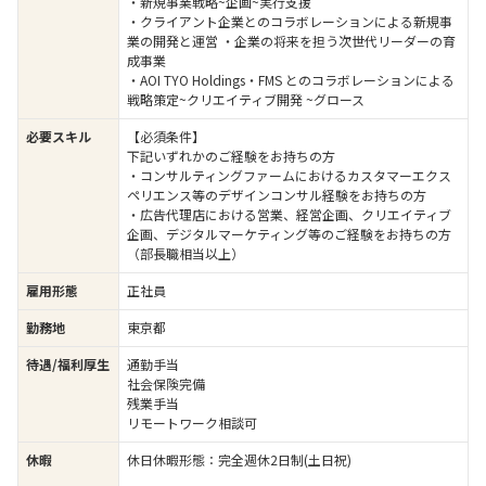
・新規事業戦略~企画~実行支援
・クライアント企業とのコラボレーションによる新規事
業の開発と運営 ・企業の将来を担う次世代リーダーの育
成事業
・AOI TYO Holdings・FMS とのコラボレーションによる
戦略策定~クリエイティブ開発 ~グロース
必要スキル
【必須条件】
下記いずれかのご経験をお持ちの方
・コンサルティングファームにおけるカスタマーエクス
ペリエンス等のデザインコンサル経験をお持ちの方
・広告代理店における営業、経営企画、クリエイティブ
企画、デジタルマーケティング等のご経験をお持ちの方
（部長職相当以上）
雇用形態
正社員
勤務地
東京都
待遇/福利厚生
通勤手当
社会保険完備
残業手当
リモートワーク相談可
休暇
休日休暇形態：完全週休2日制(土日祝)