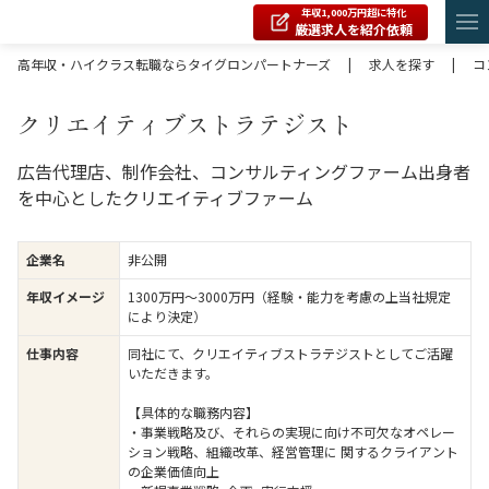
年収1,000万円超に特化
厳選求人を紹介依頼
高年収・ハイクラス転職ならタイグロンパートナーズ
|
求人を探す
|
コ
クリエイティブストラテジスト
広告代理店、制作会社、コンサルティングファーム出身者
を中心としたクリエイティブファーム
企業名
非公開
年収イメージ
1300万円〜3000万円（経験・能力を考慮の上当社規定
により決定）
仕事内容
同社にて、クリエイティブストラテジストとしてご活躍
いただきます。
【具体的な職務内容】
・事業戦略及び、それらの実現に向け不可欠なオペレー
ション戦略、組織改革、経営管理に 関するクライアント
の企業価値向上