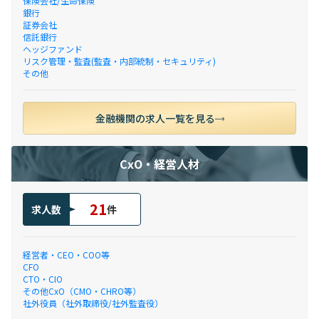
保険会社/生命保険
銀行
証券会社
信託銀行
ヘッジファンド
リスク管理・監査(監査・内部統制・セキュリティ)
その他
金融機関の求人一覧を見る
CxO・経営人材
21
求人数
件
経営者・CEO・COO等
CFO
CTO・CIO
その他CxO（CMO・CHRO等）
社外役員（社外取締役/社外監査役）