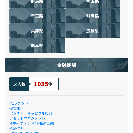
群馬県
埼玉県
千葉県
静岡県
兵庫県
広島県
熊本県
金融機関
1035
求人数
件
PEファンド
投資銀行
ベンチャーキャピタル(VC)
アセットマネジメント
不動産ファンド/不動産金融
M&A仲介