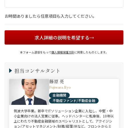
お時間ありましたら任意項目も入力してください。
求人詳細の説明を希望する
本フォーム送信をもって
個人情報保護方針
に同意したものとします。
担当コンサルタント
藤原 亮
Fujiwara Ryo
金融機関
不動産ファンド/不動産金融
筑波大学卒業。新卒でITソリューション企業に入社し、中堅・中
小企業向けの法人営業に従事。ヘッドハンターに転身後、10年以
上にわたり不動産金融領域のスペシャリストとして、アクイジシ
ョン/アセットマネジメント/財務/経理/IRなど、フロントからミ