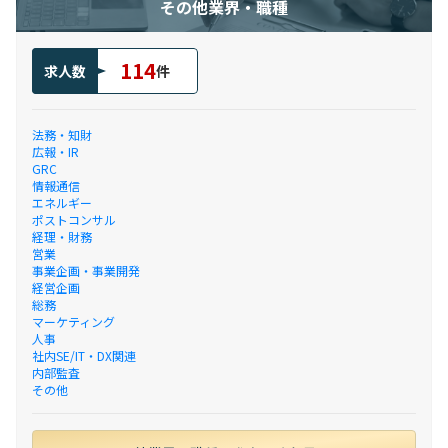
その他業界・職種
114
求人数
件
法務・知財
広報・IR
GRC
情報通信
エネルギー
ポストコンサル
経理・財務
営業
事業企画・事業開発
経営企画
総務
マーケティング
人事
社内SE/IT・DX関連
内部監査
その他