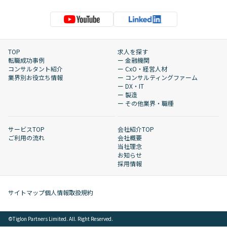
TOP
求人を探す
転職成功事例
ー 金融機関
コンサルタント紹介
ー CxO・経営人材
業界別お役立ち情報
ー コンサルティングファーム
ー DX・IT
ー 製造
ー その他業界・職種
サービスTOP
会社紹介TOP
ご利用の流れ
会社概要
当社理念
お知らせ
採用情報
サイトマップ
個人情報取扱規約
©︎Tiglon Partners Limited. All. Right Reserved.