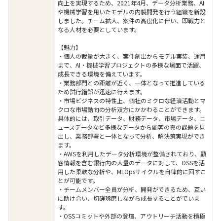
向上を実現するため、2021年4月、データ分析業務、AI
や機械学習を用いたモデルの内製開発を行う組織を新設
しました。チーム拡大、案件の高度化に伴い、即戦力と
なる人材を必要としています。
【魅力】
・個人の裁量が大きく、案件創出からモデル実装、運用
まで、AI・機械学習プロジェクトの多様な場面で活躍、
成長できる環境を備えています。
・業務部門との距離が近く、一体となって推進している
ため試行錯誤が迅速に行えます。
・市場ビジネスの特性上、個社のミクロな経済活動とマ
クロな市場動向の分析双方にかかわることができます。
具体的には、取引データ、財務データ、市場データ、ニ
ュースデータなど多様なデータから顧客の真の課題を見
出し、業務部署と一体となって分析、解決策実現ができ
ます。
・AWSを利用したデータ分析環境が整備されており、顧
客情報を含む銀行内の大量のデータに対して、OSSを活
用した柔軟な分析や、MLOpsサイクルを自律的に回すこ
とが可能です。
・チームメンバー全員が分析、開発ができるため、互い
に助け合い、切磋琢磨しながら成長することがでいま
す。
・OSSコミットや外部の登壇、アウトリーチ活動を積極