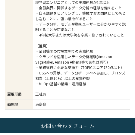
械学習エンジニアとしての実務経験が1年以上
・金融業界に関係するデータ分析の経験を備えること
・自ら課題をヒアリングし、機械学習の問題として落と
し込むことに、強い意欲があること
・データ分析、モデル挙動をユーザーに分かりやすく説
明することが可能なこと
・4年制大学または大学院を卒業・修了されていること
【推奨】
・金融機関の市場業務での実務経験
・クラウドを活用したデータ分析経験(Amazon
SageMaker, Amazon Athena等であれば尚可)
・業務遂行に必要な英語力（TOEICスコア730点以上）
・OSSへの貢献、データ分析コンペへ参加し、ブロンズ
相当（上位10%）以上の受賞経験
・MLOps基盤の構築・運用経験
雇用形態
正社員
勤務地
東京都
お問い合わせフォーム