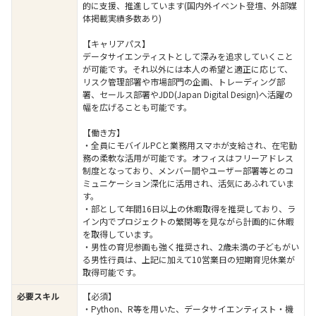
的に支援、推進しています(国内外イベント登壇、外部媒
体掲載実績多数あり)
【キャリアパス】
データサイエンティストとして深みを追求していくこと
が可能です。それ以外には本人の希望と適正に応じて、
リスク管理部署や市場部門の企画、トレーディング部
署、セールス部署やJDD(Japan Digital Design)へ活躍の
幅を広げることも可能です。
【働き方】
・全員にモバイルPCと業務用スマホが支給され、在宅勤
務の柔軟な活用が可能です。オフィスはフリーアドレス
制度となっており、メンバー間やユーザー部署等とのコ
ミュニケーション深化に活用され、活気にあふれていま
す。
・部として年間16日以上の休暇取得を推奨しており、ラ
イン内でプロジェクトの繁閑等を見ながら計画的に休暇
を取得しています。
・男性の育児参画も強く推奨され、2歳未満の子どもがい
る男性行員は、上記に加えて10営業日の短期育児休業が
取得可能です。
必要スキル
【必須】
・Python、R等を用いた、データサイエンティスト・機