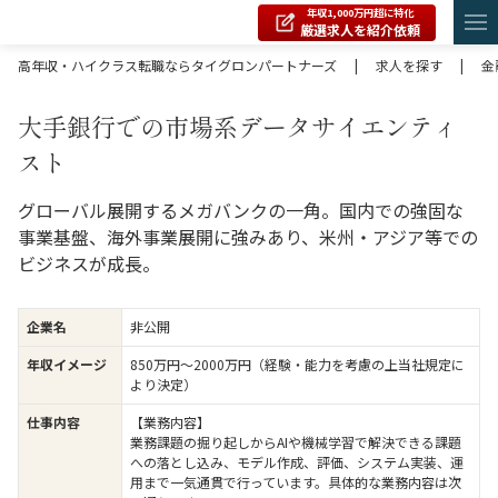
年収1,000万円超に特化
厳選求人を紹介依頼
高年収・ハイクラス転職ならタイグロンパートナーズ
|
求人を探す
|
金
大手銀行での市場系データサイエンティ
スト
グローバル展開するメガバンクの一角。国内での強固な
事業基盤、海外事業展開に強みあり、米州・アジア等での
ビジネスが成長。
企業名
非公開
年収イメージ
850万円〜2000万円（経験・能力を考慮の上当社規定に
より決定）
仕事内容
【業務内容】
業務課題の掘り起しからAIや機械学習で解決できる課題
への落とし込み、モデル作成、評価、システム実装、運
用まで一気通貫で行っています。具体的な業務内容は次