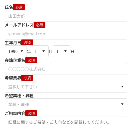
氏名
必須
メールアドレス
必須
生年月日
必須
年
月
日
在籍企業名
必須
希望業界
必須
希望業種・職種
ご相談内容
必須