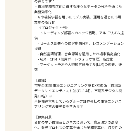
の通りです：
・市場業務高度化に資する様々なデータの分析を通じた
業務効率化
・AIや機械学習を用いたモデル実装、運用を通じた市場
業務の高度化
《プロジェクト例》
- トレーディング部署へのヘッジ戦略、アルゴリズム提
供
- セールス部署への顧客動向分析、レコメンデーション
提供
- 自然言語処理、音声認識を活用した市場事務高度化
- ALM・CPM（信用ポートフォリオ管理）高度化
- マーケット予測や大規模言語モデル(LLM)の調査、研
究
【組織】
市場企画部 市場エンジニアリング室 DX推進Gr（市場系
データサイエンティスト並びに14名、市場系デジタル開
発18名）※
※協働運営をしているグループ証券会社の市場エンジニ
アリング室の兼務者を含みます
【募集背景
変化の早い市場系ビジネスにおいて、意思決定の高度
化、業務プロセスの変革を通じた業務効率化、収益性の