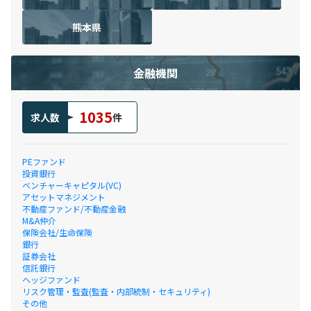
熊本県
金融機関
1035
求人数
件
PEファンド
投資銀行
ベンチャーキャピタル(VC)
アセットマネジメント
不動産ファンド/不動産金融
M&A仲介
保険会社/生命保険
銀行
証券会社
信託銀行
ヘッジファンド
リスク管理・監査(監査・内部統制・セキュリティ)
その他