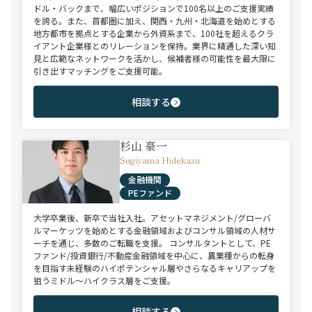
ドル・バックまで、幅広いポジションで100名以上のご支援実績
を誇る。また、首都圏に加え、関西・九州・北海道を始めとする
地方都市を拠点とする企業から外資系まで、100社を超えるクラ
イアント企業様とのリレーションを保持。業界に精通した深い知
見と広範なネットワークを活かし、候補者様の可能性を最大限に
引き出すマッチングをご支援可能。
相談する
杉山 豪一
Sugiyama Hidekazu
金融機関
PEファンド
大学卒業後、新卒で当社入社。アセットマネジメント/グローバ
ルマーケッツを始めとする金融領域およびコンサル領域の人材サ
ーチを通じ、多数のご転職を支援。 コンサルタントとして、PE
ファンド/投資銀行/不動産金融領域を中心に、異業種からの転身
を目指す未経験のハイポテンシャル層やさらなるキャリアップを
狙うミドル～ハイクラス層をご支援。
相談する