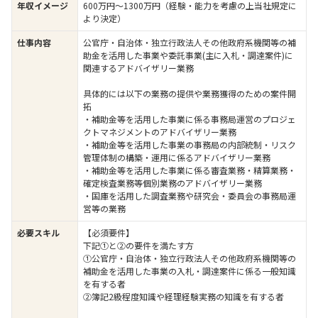
年収イメージ
600万円〜1300万円（経験・能力を考慮の上当社規定に
より決定）
仕事内容
公官庁・自治体・独立行政法人その他政府系機関等の補
助金を活用した事業や委託事業(主に入札・調達案件)に
関連するアドバイザリー業務
具体的には以下の業務の提供や業務獲得のための案件開
拓
・補助金等を活用した事業に係る事務局運営のプロジェ
クトマネジメントのアドバイザリー業務
・補助金等を活用した事業の事務局の内部統制・リスク
管理体制の構築・運用に係るアドバイザリー業務
・補助金等を活用した事業に係る審査業務・精算業務・
確定検査業務等個別業務のアドバイザリー業務
・国庫を活用した調査業務や研究会・委員会の事務局運
営等の業務
必要スキル
【必須要件】
下記①と②の要件を満たす方
①公官庁・自治体・独立行政法人その他政府系機関等の
補助金を活用した事業の入札・調達案件に係る一般知識
を有する者
②簿記2級程度知識や経理経験実務の知識を有する者