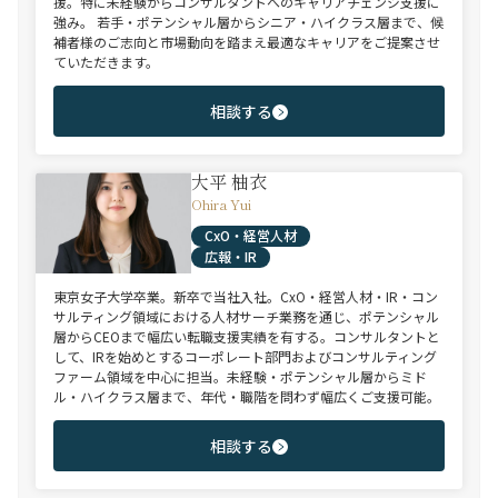
援。特に未経験からコンサルタントへのキャリアチェンジ支援に
強み。 若手・ポテンシャル層からシニア・ハイクラス層まで、候
補者様のご志向と市場動向を踏まえ最適なキャリアをご提案させ
ていただきます。
相談する
大平 柚衣
Ohira Yui
CxO・経営人材
広報・IR
東京女子大学卒業。新卒で当社入社。CxO・経営人材・IR・コン
サルティング領域における人材サーチ業務を通じ、ポテンシャル
層からCEOまで幅広い転職支援実績を有する。コンサルタントと
して、IRを始めとするコーポレート部門およびコンサルティング
ファーム領域を中心に担当。未経験・ポテンシャル層からミド
ル・ハイクラス層まで、年代・職階を問わず幅広くご支援可能。
相談する