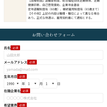
【各種制度】退職金制度、総合福祉団体定期保険、定期
健康診断、自己啓発援助、企業年金基金
定年退職制度有（60歳）、継続雇用制度有（65歳まで）
【その他】上記の内容は職種・職位によって異なる場合
あり。正式な待遇は、雇用契約書にて通知とする。
お問い合わせフォーム
氏名
必須
メールアドレス
必須
生年月日
必須
年
月
日
在籍企業名
必須
希望業界
必須