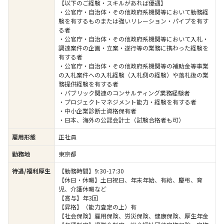
【以下のご経験・スキルがあれば優遇】
・公官庁・自治体・その他政府系機関等において勤務経
験を有するものまたは強いリレーション・パイプを有す
る者
・公官庁・自治体・その他政府系機関等において入札・
調達案件の企画・立案・遂行等の業務に携わった経験を
有する者
・公官庁・自治体・その他政府系機関等の補助金等事業
の入札案件への入札経験（入札側の経験）や落札後の業
務提供経験を有する者
・パブリック関連のコンサルティング業務経験者
・プロジェクトマネジメント能力・経験を有する者
・中小企業診断士資格保有者
・日本、海外の公認会計士（試験合格者も可）
雇用形態
正社員
勤務地
東京都
待遇/福利厚生
【勤務時間】9:30-17:30
【休日・休暇】土日祝日、年末年始、有給、慶弔、育
児、介護休暇など
【賞与】年3回
【昇格】（能力査定の上）有
【社会保険】雇用保険、労災保険、健康保険、厚生年金