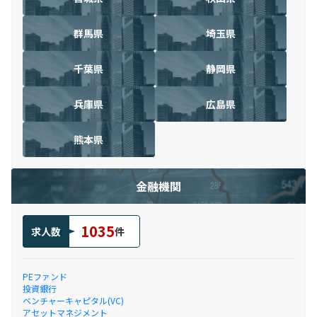
群馬県
埼玉県
千葉県
静岡県
兵庫県
広島県
熊本県
金融機関
1035
求人数
件
PEファンド
投資銀行
ベンチャーキャピタル(VC)
アセットマネジメント