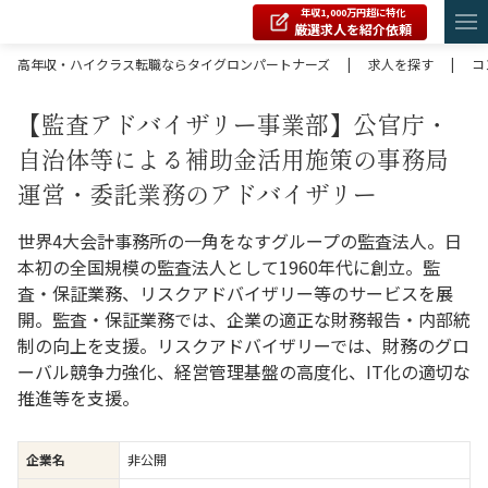
年収1,000万円超に特化
厳選求人を紹介依頼
高年収・ハイクラス転職ならタイグロンパートナーズ
|
求人を探す
|
コ
【監査アドバイザリー事業部】公官庁・
自治体等による補助金活用施策の事務局
運営・委託業務のアドバイザリー
世界4大会計事務所の一角をなすグループの監査法人。日
本初の全国規模の監査法人として1960年代に創立。監
査・保証業務、リスクアドバイザリー等のサービスを展
開。監査・保証業務では、企業の適正な財務報告・内部統
制の向上を支援。リスクアドバイザリーでは、財務のグロ
ーバル競争力強化、経営管理基盤の高度化、IT化の適切な
推進等を支援。
企業名
非公開