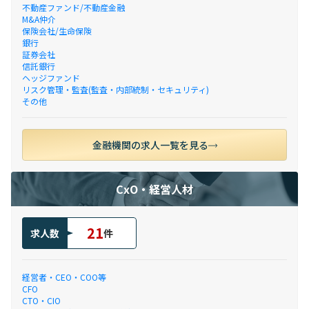
不動産ファンド/不動産金融
M&A仲介
保険会社/生命保険
銀行
証券会社
信託銀行
ヘッジファンド
リスク管理・監査(監査・内部統制・セキュリティ)
その他
金融機関の求人一覧を見る
CxO・経営人材
21
求人数
件
経営者・CEO・COO等
CFO
CTO・CIO