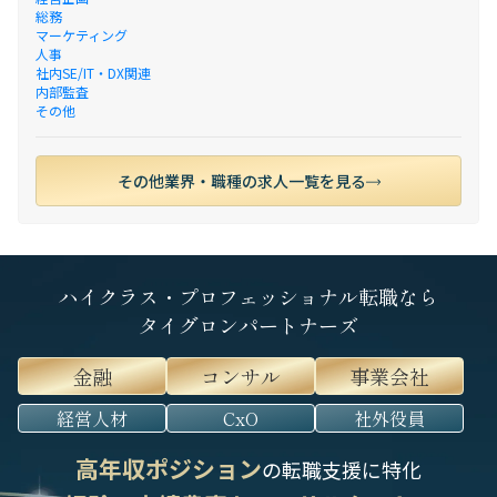
総務
マーケティング
人事
社内SE/IT・DX関連
内部監査
その他
その他業界・職種の求人一覧を見る
ハイクラス・プロフェッショナル転職なら
タイグロンパートナーズ
金融
コンサル
事業会社
経営人材
CxO
社外役員
高年収ポジション
の転職支援に特化