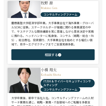
牧野 源
Makino Gen
コンサルティングファーム
慶應義塾大学経済学部卒業。大手事業会社で海外事業・グローバ
ルSCMに従事。ステークホルダーが複雑に関わる事業運営の中
で、サステナブルな関係構築を常に意識しながら意思決定や実務
に携わる。ヘッドハンターに転身後、コンサル（戦略・総合・FA
S）、総合商社、投資銀行、大手事業会社を始めとする幅広い領
域で、若手～エグゼクティブまでご支援実績多数。
相談する
小橋 翔太
Kobashi Shota
IT/DX & サイバーセキュリティコンサ
ルティング
コンサルティングファーム
大学卒業後、新卒で当社入社。コンサルティングファームの人材
サーチ業務を通じ、戦略・業務・IT各領域へのご転職を多数支