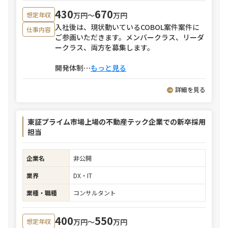
430
670
万円〜
万円
想定年収
入社後は、現状動いているCOBOL案件案件に
仕事内容
ご参画いただきます。メンバークラス、リーダ
ークラス、両方を募集します。
開発体制
⋯
もっと見る
詳細を見る
東証プライム市場上場の不動産テック企業での新卒採用
担当
企業名
非公開
業界
DX・IT
業種・職種
コンサルタント
400
550
万円〜
万円
想定年収