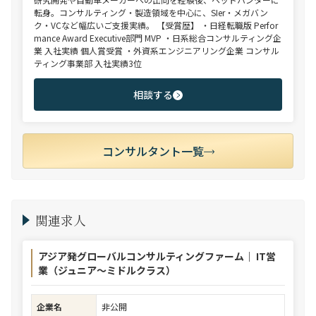
転身。コンサルティング・製造領域を中心に、SIer・メガバン
ク・VCなど幅広いご支援実績。 【受賞歴】 ・日経転職版 Perfor
mance Award Executive部門 MVP ・日系総合コンサルティング企
業 入社実績 個人賞受賞 ・外資系エンジニアリング企業 コンサル
ティング事業部 入社実績3位
相談する
コンサルタント一覧
関連求人
アジア発グローバルコンサルティングファーム｜ IT営
業（ジュニア～ミドルクラス）
企業名
非公開