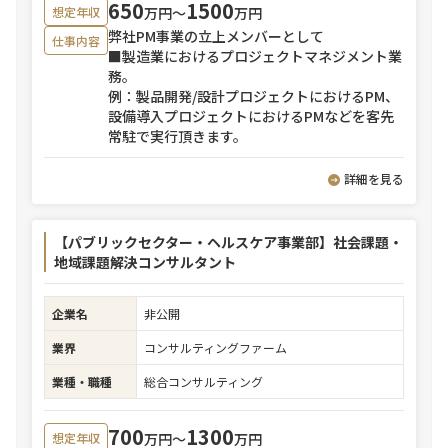
650
1500
万円〜
万円
想定年収
弊社PM事業の立上メンバーとして
仕事内容
■製造業におけるプロジェクトマネジメント業
務。
例：製品開発/設計プロジェクトにおけるPM、
設備導入プロジェクトにおけるPMなどを客先
常駐で実行頂きます。
詳細を見る
【パブリックセクター・ヘルスケア事業部】社会課題・
地域課題解決コンサルタント
企業名
非公開
業界
コンサルティングファーム
業種・職種
総合コンサルティング
700
1300
万円〜
万円
想定年収