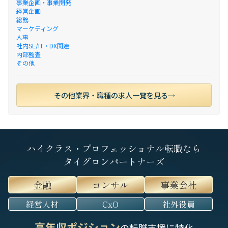
事業企画・事業開発
経営企画
総務
マーケティング
人事
社内SE/IT・DX関連
内部監査
その他
その他業界・職種の求人一覧を見る
ハイクラス・プロフェッショナル転職なら
タイグロンパートナーズ
金融
コンサル
事業会社
経営人材
CxO
社外役員
高年収ポジション
の転職支援に特化