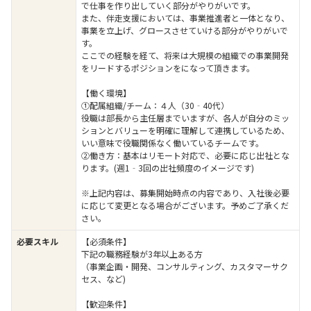
で仕事を作り出していく部分がやりがいです。
また、伴走支援においては、事業推進者と一体となり、
事業を立上げ、グロースさせていける部分がやりがいで
す。
ここでの経験を経て、将来は大規模の組織での事業開発
をリードするポジションをになって頂きます。
【働く環境】
①配属組織/チーム：４人（30‐40代）
役職は部長から主任層までいますが、各人が自分のミッ
ションとバリューを明確に理解して連携しているため、
いい意味で役職関係なく働いているチームです。
②働き方：基本はリモート対応で、必要に応じ出社とな
ります。(週1‐3回の出社頻度のイメージです)
※上記内容は、募集開始時点の内容であり、入社後必要
に応じて変更となる場合がございます。予めご了承くだ
さい。
必要スキル
【必須条件】
下記の職務経験が3年以上ある方
（事業企画・開発、コンサルティング、カスタマーサク
セス、など)
【歓迎条件】