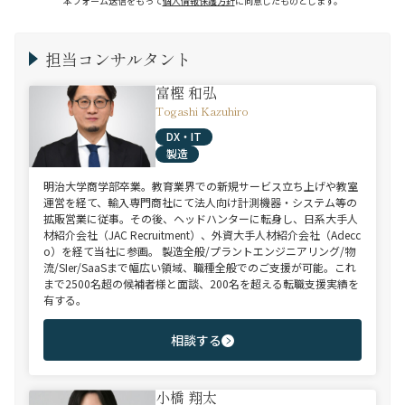
本フォーム送信をもって
個人情報保護方針
に同意したものとします。
担当コンサルタント
富樫 和弘
Togashi Kazuhiro
DX・IT
製造
明治大学商学部卒業。教育業界での新規サービス立ち上げや教室
運営を経て、輸入専門商社にて法人向け計測機器・システム等の
拡販営業に従事。その後、ヘッドハンターに転身し、日系大手人
材紹介会社（JAC Recruitment）、外資大手人材紹介会社（Adecc
o）を経て当社に参画。 製造全般/プラントエンジニアリング/物
流/SIer/SaaSまで幅広い領域、職種全般でのご支援が可能。これ
まで2500名超の候補者様と面談、200名を超える転職支援実績を
有する。
相談する
小橋 翔太