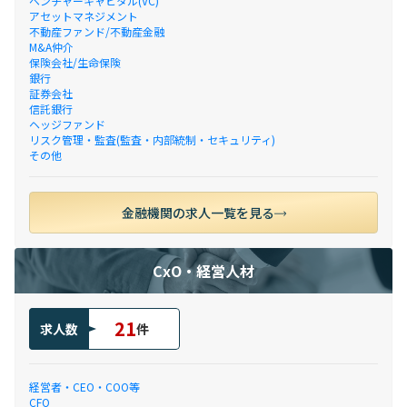
ベンチャーキャピタル(VC)
アセットマネジメント
不動産ファンド/不動産金融
M&A仲介
保険会社/生命保険
銀行
証券会社
信託銀行
ヘッジファンド
リスク管理・監査(監査・内部統制・セキュリティ)
その他
金融機関の求人一覧を見る
CxO・経営人材
21
求人数
件
経営者・CEO・COO等
CFO