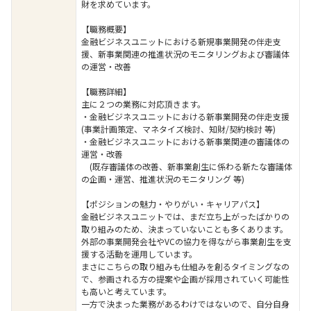
財を求めています。
【職務概要】
金融ビジネスユニットにおける新規事業開発の伴走支
援、新事業関連の推進状況のモニタリングおよび審議体
の運営・改善
【職務詳細】
主に２つの業務に対応頂きます。
・金融ビジネスユニットにおける新事業開発の伴走支援
(事業計画策定、マネタイズ検討、知財/契約検討 等)
・金融ビジネスユニットにおける新事業関連の審議体の
運営・改善
(既存審議体の改善、新事業創生に係わる新たな審議体
の企画・運営、推進状況のモニタリング 等)
【ポジションの魅力・やりがい・キャリアパス】
金融ビジネスユニットでは、まだ立ち上がったばかりの
取り組みのため、決まっていないことも多くあります。
外部の事業開発会社やVCの協力を得ながら事業創生を支
援する活動を運用しています。
まさにこちらの取り組みも仕組みを創るタイミングなの
で、参画される方の提案や企画が採用されていく可能性
も高いと考えています。
一方で決まった業務があるわけではないので、自分自身