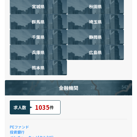
宮城県
秋田県
群馬県
埼玉県
千葉県
静岡県
兵庫県
広島県
熊本県
金融機関
1035
求人数
件
PEファンド
投資銀行