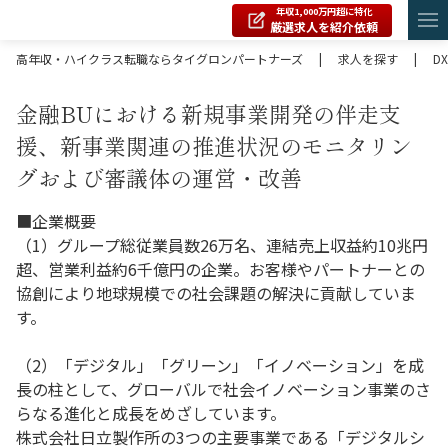
年収1,000万円超に特化
厳選求人を紹介依頼
高年収・ハイクラス転職ならタイグロンパートナーズ
|
求人を探す
|
DX
金融BUにおける新規事業開発の伴走支
援、新事業関連の推進状況のモニタリン
グおよび審議体の運営・改善
■企業概要
（1）グループ総従業員数26万名、連結売上収益約10兆円
超、営業利益約6千億円の企業。お客様やパートナーとの
協創により地球規模での社会課題の解決に貢献していま
す。
（2）「デジタル」「グリーン」「イノベーション」を成
長の柱として、グローバルで社会イノベーション事業のさ
らなる進化と成長をめざしています。
株式会社日立製作所の3つの主要事業である「デジタルシ