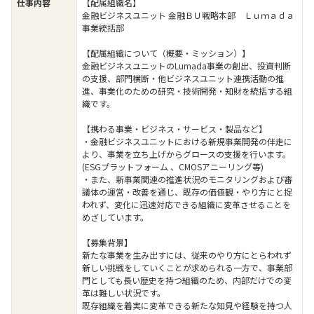
仕事内容
【配属組織名】
金融ビジネスユニット 金融ＢＵ戦略本部 Ｌｕｍａｄａ
事業統括部
【配属組織について（概要・ミッション）】
金融ビジネスユニットのLumada事業の創出、投資判断
の支援、部門横断・他ビジネスユニット連携活動の推
進、事業化のための研究・技術開発・知財を統括する組
織です。
【携わる事業・ビジネス・サービス・製品など】
・金融ビジネスユニットにおける新規事業開発の伴走に
より、事業を立ち上げからグロースの支援を行います。
(ESGプラットフォーム 、CMOSアニーリング等)
・また、新事業関連の推進状況のモニタリングおよび審
議体の運営・改善を通じ、既存の価値観・やり方にと捉
われず、変化に迅速対応できる組織に変革させることを
めざしています。
【募集背景】
新たな事業を生み出すには、従来のやり方にとらわれず
新しい挑戦をしていくことが求められる一方で、事業部
門としても長い歴史を持つ組織のため、内部だけでの変
革は難しい状況です。
既存組織を着実に変革できる新たな知見や経験を持つ人