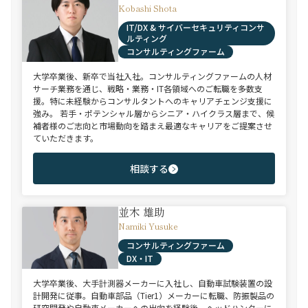
Kobashi Shota
IT/DX & サイバーセキュリティコンサ
ルティング
コンサルティングファーム
大学卒業後、新卒で当社入社。コンサルティングファームの人材
サーチ業務を通じ、戦略・業務・IT各領域へのご転職を多数支
援。特に未経験からコンサルタントへのキャリアチェンジ支援に
強み。 若手・ポテンシャル層からシニア・ハイクラス層まで、候
補者様のご志向と市場動向を踏まえ最適なキャリアをご提案させ
ていただきます。
相談する
並木 雄助
Namiki Yusuke
コンサルティングファーム
DX・IT
大学卒業後、大手計測器メーカーに入社し、自動車試験装置の設
計開発に従事。自動車部品（Tier1）メーカーに転職、防振製品の
研究開発や自動車メーカーへの出向を経験後、ヘッドハンターに