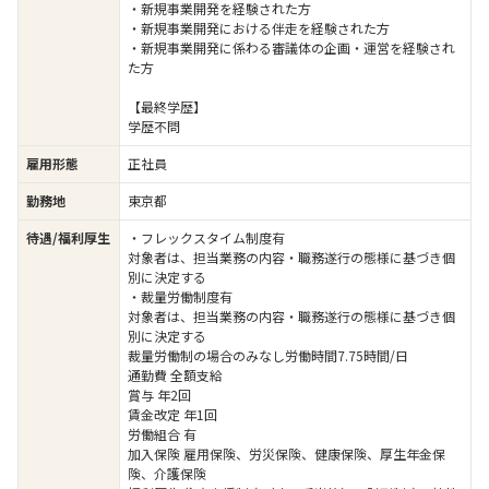
・新規事業開発を経験された方
・新規事業開発における伴走を経験された方
・新規事業開発に係わる審議体の企画・運営を経験され
た方
【最終学歴】
学歴不問
雇用形態
正社員
勤務地
東京都
待遇/福利厚生
・フレックスタイム制度有
対象者は、担当業務の内容・職務遂行の態様に基づき個
別に決定する
・裁量労働制度有
対象者は、担当業務の内容・職務遂行の態様に基づき個
別に決定する
裁量労働制の場合のみなし労働時間7.75時間/日
通勤費 全額支給
賞与 年2回
賃金改定 年1回
労働組合 有
加入保険 雇用保険、労災保険、健康保険、厚生年金保
険、介護保険