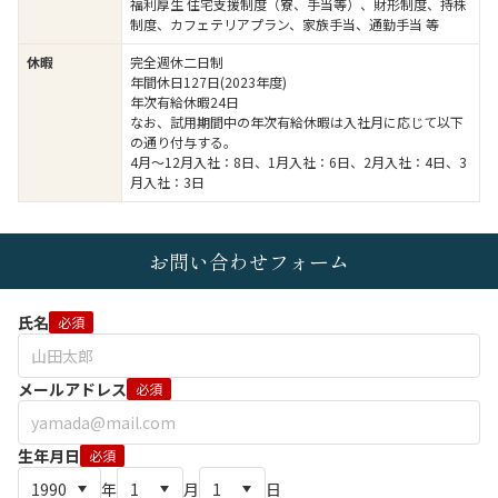
福利厚生 住宅支援制度（寮、手当等）、財形制度、持株
制度、カフェテリアプラン、家族手当、通勤手当 等
休暇
完全週休二日制
年間休日127日(2023年度)
年次有給休暇24日
なお、試用期間中の年次有給休暇は入社月に応じて以下
の通り付与する。
4月～12月入社：8日、1月入社：6日、2月入社：4日、3
月入社：3日
お問い合わせフォーム
氏名
必須
メールアドレス
必須
生年月日
必須
年
月
日