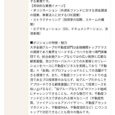
する業務です。
【具体的な業務イメージ】
・オリジネーション（外資系ファンドに対する資金調達
の提案、事業法人に対するCRE提案）
・ストラクチャリング（投資家の招聘、スキームの構
築）
・エグゼキューション（DD、ドキュメンテーション、決
済事務）
■ポジションの特徴・魅力
大手金融グループの不動産部門は金融機関トップクラス
の規模であり業界をリードするノウハウを持つ専門家集
団です。総合金融グループならではの広い視野と広範な
顧客基盤、及びグローバルベースでのお客様とのリレー
ションをベースに不動産ビジネスを実践しており「不動
産」×「金融」のプロフェッショナルとしての活躍がで
きる環境です。また、不動産ファンドマーケットでの主
流であるプロ投資家のみならず、当グループだからこそ
アプローチできる顧客基盤にアクセスして投資ニーズを
拾い上げるなど、”当グループならでは”のファンド組成
にチャレンジできることも、大きな魅力です。不動産フ
ァンドビジネスで求められる様々なニーズ（不動産売
買、ファイナンシャルアドバイザリー、不動産アセット
マネジメント、不動産M&A、不動産信託など）にワンス
トップで対応できることも我々の強みです。