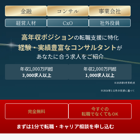
金融
コンサル
事業会社
経営人材
CxO
社外役員
高年収ポジション
の転職支援に特化
経験・実績豊富なコンサルタント
が
あなたに合う求人をご紹介
年収1,000万円超
年収2,000万円超
3,000求人以上
1,000求人以上
※2025年9月末時点
※2024年1-12月の実績に基づく
今すぐの
完全無料
転職でなくてもOK
まずは1分で転職・キャリア相談を申し込む