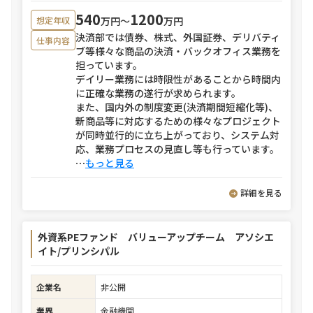
540
1200
万円〜
万円
想定年収
決済部では債券、株式、外国証券、デリバティ
仕事内容
ブ等様々な商品の決済・バックオフィス業務を
担っています。
デイリー業務には時限性があることから時間内
に正確な業務の遂行が求められます。
また、国内外の制度変更(決済期間短縮化等)、
新商品等に対応するための様々なプロジェクト
が同時並行的に立ち上がっており、システム対
応、業務プロセスの見直し等も行っています。
⋯
もっと見る
詳細を見る
外資系PEファンド バリューアップチーム アソシエ
イト/プリンシパル
企業名
非公開
業界
金融機関