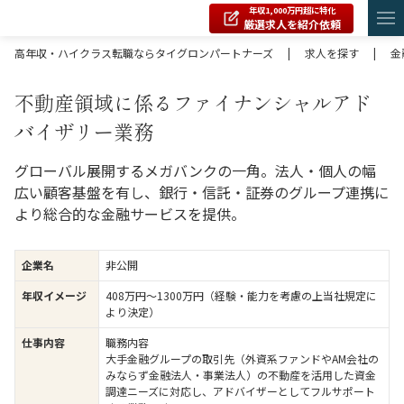
年収1,000万円超に特化
厳選求人を紹介依頼
高年収・ハイクラス転職ならタイグロンパートナーズ
|
求人を探す
|
金
不動産領域に係るファイナンシャルアド
バイザリー業務
グローバル展開するメガバンクの一角。法人・個人の幅
広い顧客基盤を有し、銀行・信託・証券のグループ連携に
より総合的な金融サービスを提供。
企業名
非公開
年収イメージ
408万円〜1300万円（経験・能力を考慮の上当社規定に
より決定）
仕事内容
職務内容
大手金融グループの取引先（外資系ファンドやAM会社の
みならず金融法人・事業法人）の不動産を活用した資金
調達ニーズに対応し、アドバイザーとしてフルサポート