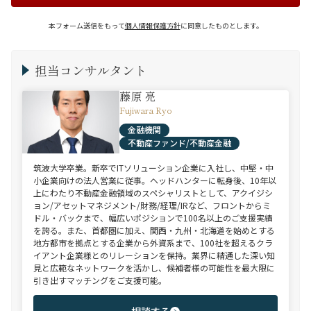
本フォーム送信をもって
個人情報保護方針
に同意したものとします。
担当コンサルタント
藤原 亮
Fujiwara Ryo
金融機関
不動産ファンド/不動産金融
筑波大学卒業。新卒でITソリューション企業に入社し、中堅・中
小企業向けの法人営業に従事。ヘッドハンターに転身後、10年以
上にわたり不動産金融領域のスペシャリストとして、アクイジシ
ョン/アセットマネジメント/財務/経理/IRなど、フロントからミ
ドル・バックまで、幅広いポジションで100名以上のご支援実績
を誇る。また、首都圏に加え、関西・九州・北海道を始めとする
地方都市を拠点とする企業から外資系まで、100社を超えるクラ
イアント企業様とのリレーションを保持。業界に精通した深い知
見と広範なネットワークを活かし、候補者様の可能性を最大限に
引き出すマッチングをご支援可能。