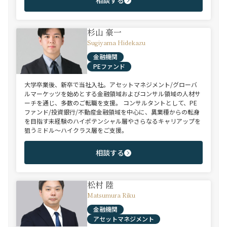
相談する
杉山 豪一
Sugiyama Hidekazu
金融機関
PEファンド
大学卒業後、新卒で当社入社。アセットマネジメント/グローバ
ルマーケッツを始めとする金融領域およびコンサル領域の人材サ
ーチを通じ、多数のご転職を支援。 コンサルタントとして、PE
ファンド/投資銀行/不動産金融領域を中心に、異業種からの転身
を目指す未経験のハイポテンシャル層やさらなるキャリアップを
狙うミドル～ハイクラス層をご支援。
相談する
松村 陸
Matsumura Riku
金融機関
アセットマネジメント