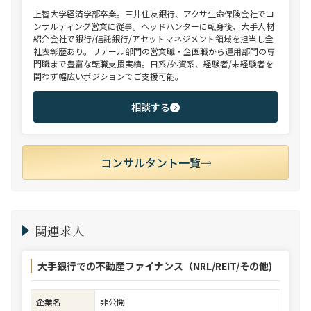
上智大学経済学部卒業。三井住友銀行、アクサ生命保険会社でコ
ンサルティング営業に従事。ヘッドハンターに転身後、大手人材
紹介会社で銀行/信託銀行/アセットマネジメント領域を担当し全
社表彰歴あり。リテール部門の営業職・企画職から運用部門の専
門職まで豊富な転職支援実績。日系/外資系、経験者/未経験者を
問わず幅広いポジションでご支援可能。
相談する
コンサルタント一覧
関連求人
大手銀行での不動産ファイナンス（NRL/REIT/その他)
企業名
非公開