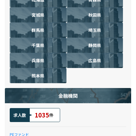
宮城県
秋田県
群馬県
埼玉県
千葉県
静岡県
兵庫県
広島県
熊本県
金融機関
1035
求人数
件
PEファンド