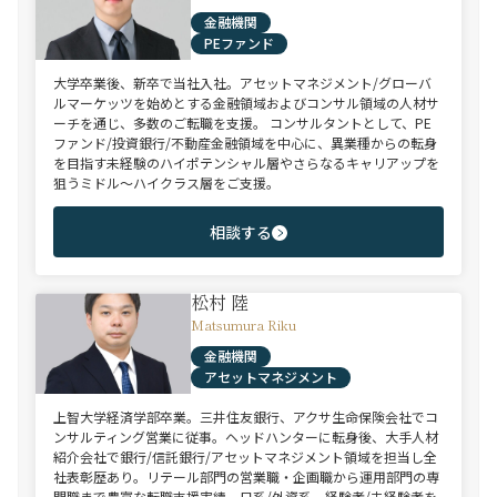
金融機関
PEファンド
大学卒業後、新卒で当社入社。アセットマネジメント/グローバ
ルマーケッツを始めとする金融領域およびコンサル領域の人材サ
ーチを通じ、多数のご転職を支援。 コンサルタントとして、PE
ファンド/投資銀行/不動産金融領域を中心に、異業種からの転身
を目指す未経験のハイポテンシャル層やさらなるキャリアップを
狙うミドル～ハイクラス層をご支援。
相談する
松村 陸
Matsumura Riku
金融機関
アセットマネジメント
上智大学経済学部卒業。三井住友銀行、アクサ生命保険会社でコ
ンサルティング営業に従事。ヘッドハンターに転身後、大手人材
紹介会社で銀行/信託銀行/アセットマネジメント領域を担当し全
社表彰歴あり。リテール部門の営業職・企画職から運用部門の専
門職まで豊富な転職支援実績。日系/外資系、経験者/未経験者を