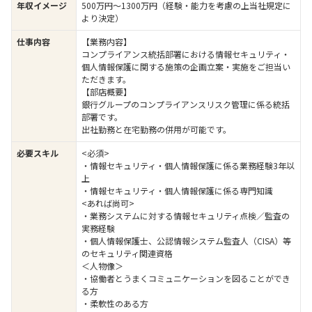
年収イメージ
500万円〜1300万円（経験・能力を考慮の上当社規定に
より決定）
仕事内容
【業務内容】
コンプライアンス統括部署における情報セキュリティ・
個人情報保護に関する施策の企画立案・実施をご担当い
ただきます。
【部店概要】
銀行グループのコンプライアンスリスク管理に係る統括
部署です。
出社勤務と在宅勤務の併用が可能です。
必要スキル
<必須>
・情報セキュリティ・個人情報保護に係る業務経験3年以
上
・情報セキュリティ・個人情報保護に係る専門知識
<あれば尚可>
・業務システムに対する情報セキュリティ点検／監査の
実務経験
・個人情報保護士、公認情報システム監査人（CISA）等
のセキュリティ関連資格
＜人物像＞
・協働者とうまくコミュニケーションを図ることができ
る方
・柔軟性のある方