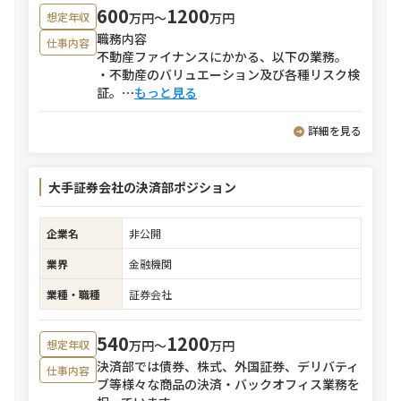
600
1200
万円〜
万円
想定年収
職務内容
仕事内容
不動産ファイナンスにかかる、以下の業務。
・不動産のバリュエーション及び各種リスク検
証。
⋯
もっと見る
詳細を見る
大手証券会社の決済部ポジション
企業名
非公開
業界
金融機関
業種・職種
証券会社
540
1200
万円〜
万円
想定年収
決済部では債券、株式、外国証券、デリバティ
仕事内容
ブ等様々な商品の決済・バックオフィス業務を