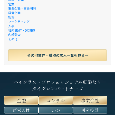
営業
事業企画・事業開発
経営企画
総務
マーケティング
人事
社内SE/IT・DX関連
内部監査
その他
その他業界・職種の求人一覧を見る
ハイクラス・プロフェッショナル転職なら
タイグロンパートナーズ
金融
コンサル
事業会社
経営人材
CxO
社外役員