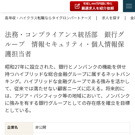
年収1,000万円超に特化
厳選求人を紹介依頼
高年収・ハイクラス転職ならタイグロンパートナーズ
|
求人を探す
|
金
法務・コンプライアンス統括部 銀行グ
ループ 情報セキュリティ・個人情報保
護担当者
昭和27年に設立された、銀行とノンバンクの機能を併せ
持つハイブリッドな総合金融グループに属するネットバン
キング。ハイブリッドな金融グループである強みを活かし
て、従来では満たせない顧客ニーズに応える。将来的に
は、アジア・パシフィック等の地域において、ノンバンク
に強みを有する銀行グループとしての存在感を確立を目標
としている。
企業名
非公開