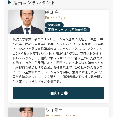
担当コンサルタント
藤原 亮
Fujiwara Ryo
金融機関
不動産ファンド/不動産金融
筑波大学卒業。新卒でITソリューション企業に入社し、中堅・中
小企業向けの法人営業に従事。ヘッドハンターに転身後、10年以
上にわたり不動産金融領域のスペシャリストとして、アクイジシ
ョン/アセットマネジメント/財務/経理/IRなど、フロントからミ
ドル・バックまで、幅広いポジションで100名以上のご支援実績
を誇る。また、首都圏に加え、関西・九州・北海道を始めとする
地方都市を拠点とする企業から外資系まで、100社を超えるクラ
イアント企業様とのリレーションを保持。業界に精通した深い知
見と広範なネットワークを活かし、候補者様の可能性を最大限に
引き出すマッチングをご支援可能。
相談する
杉山 豪一
Sugiyama Hidekazu