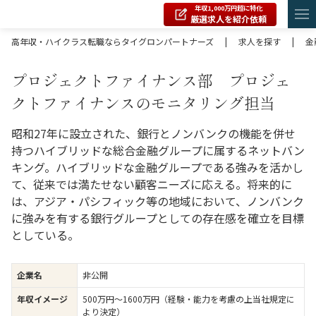
年収1,000万円超に特化
厳選求人を紹介依頼
高年収・ハイクラス転職ならタイグロンパートナーズ
|
求人を探す
|
金
プロジェクトファイナンス部 プロジェ
クトファイナンスのモニタリング担当
昭和27年に設立された、銀行とノンバンクの機能を併せ
持つハイブリッドな総合金融グループに属するネットバン
キング。ハイブリッドな金融グループである強みを活かし
て、従来では満たせない顧客ニーズに応える。将来的に
は、アジア・パシフィック等の地域において、ノンバンク
に強みを有する銀行グループとしての存在感を確立を目標
としている。
企業名
非公開
年収イメージ
500万円〜1600万円（経験・能力を考慮の上当社規定に
より決定）