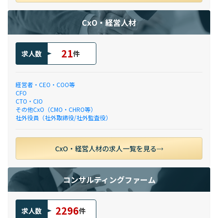
CxO・経営人材
21
求人数
件
経営者・CEO・COO等
CFO
CTO・CIO
その他CxO（CMO・CHRO等）
社外役員（社外取締役/社外監査役）
CxO・経営人材の求人一覧を見る
コンサルティングファーム
2296
求人数
件