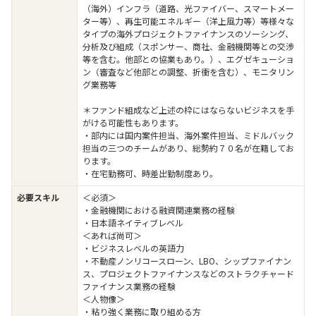
（海外）インフラ（道路、光ファイバー、スマートメー
ター等）、再生可能エネルギー（洋上風力等）等様々な
タイプの海外プロジェクトファイナンスのソーシング、
分析及び組成（スポンサー、商社、金融機関等との交渉
等を含む。他部との協業もあり。）、エグゼキューショ
ン（審査など他部との調整、折衝を含む）、モニタリン
グ業務等
＊ファンド組成など上述の枠にはならないビジネスを手
がける可能性もあります。
・部内には国内案件担当、海外案件担当、ミドルバック
担当の三つのチームがあり、総勢約７０名が在籍してお
ります。
・在宅勤務可、時差出勤制度あり。
必要スキル
＜必須＞
・金融機関における融資関連業務の経験
・日本語ネイティブレベル
＜あれば尚可＞
・ビジネスレベルの英語力
・不動産ノンリコースローン、LBO、シップファイナン
ス、プロジェクトファイナンスなどのストラクチャード
ファイナンス業務の経験
＜人物像＞
・粘り強く業務に取り組める方