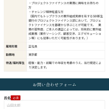
・プロジェクトファイナンスの業務に興味をお持ちの
方
・チャレンジ精神旺盛な方
（国内でもトップクラスの案件組成実績を有するSBI新生
銀行のプロジェクトファイナンス部において、プロジェ
クトファイナンスを基礎から学ぶことが可能です。 業
務の習熟度、ご本人の適正によっては、将来的に案件組
成業務（案件ソーシング、顧客交渉、エグゼキューショ
ン等）にも従事いただく可能性があります。）
雇用形態
正社員
勤務地
東京都
待遇/福利厚生
経験・能力・前職での年収を考慮のうえ、当行規定によ
り決定します。
お問い合わせフォーム
氏名
必須