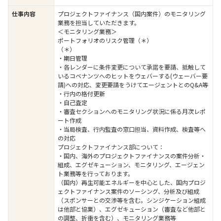
仕事内容
プロジェクトファイナンス（国内案件）のモニタリング
業務を担当していただきます。
＜モニタリング業務＞
ポートフォリオのリスク管理（＊）
（＊）
・期日管理
・各レンダーに条件変更について承諾を要請、抵触して
いるコベナンツへのヒットをウェバーする(ウェーバー要
請)への対応、変更要請をうけてエージェントとのQ&A等
・行内の格付更新
・自己査定
・審査セクションへのモニタリング状況に係る月次レポ
ート作成
・当局検査、行内監査の窓口担当、資料作成、検査等へ
の対応
プロジェクトファイナンス部について：
・国内、海外のプロジェクトファイナンスの案件分析・
組成、エグゼキューション、モニタリング、エージェン
ト業務等を行っております。
（国内）再生可能エネルギーを中心とした、国内プロジ
ェクトファイナンス案件のソーシング、分析及び組成
（スポンサーとの交渉等を含む。シンジケーション組成
は他部と協業）、エグゼキューション（審査など他部と
の調整、折衝を含む）、モニタリング業務等