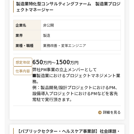
製造業特化型コンサルティングファーム 製造業プロジ
ェクトマネージャー
企業名
非公開
業界
製造
業種・職種
業務改善・変革エンジニア
650
1500
万円〜
万円
想定年収
弊社PM事業の立上メンバーとして
仕事内容
■製造業におけるプロジェクトマネジメント業
務。
例：製品開発/設計プロジェクトにおけるPM、
設備導入プロジェクトにおけるPMなどを客先
常駐で実行頂きます。
詳細を見る
【パブリックセクター・ヘルスケア事業部】社会課題・