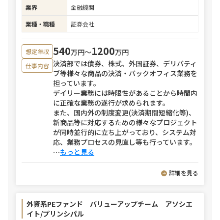
業界
金融機関
業種・職種
証券会社
540
1200
万円〜
万円
想定年収
決済部では債券、株式、外国証券、デリバティ
仕事内容
ブ等様々な商品の決済・バックオフィス業務を
担っています。
デイリー業務には時限性があることから時間内
に正確な業務の遂行が求められます。
また、国内外の制度変更(決済期間短縮化等)、
新商品等に対応するための様々なプロジェクト
が同時並行的に立ち上がっており、システム対
応、業務プロセスの見直し等も行っています。
⋯
もっと見る
詳細を見る
外資系PEファンド バリューアップチーム アソシエ
イト/プリンシパル