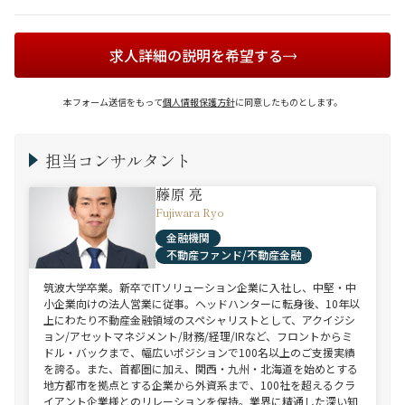
求人詳細の説明を希望する
本フォーム送信をもって
個人情報保護方針
に同意したものとします。
担当コンサルタント
藤原 亮
Fujiwara Ryo
金融機関
不動産ファンド/不動産金融
筑波大学卒業。新卒でITソリューション企業に入社し、中堅・中
小企業向けの法人営業に従事。ヘッドハンターに転身後、10年以
上にわたり不動産金融領域のスペシャリストとして、アクイジシ
ョン/アセットマネジメント/財務/経理/IRなど、フロントからミ
ドル・バックまで、幅広いポジションで100名以上のご支援実績
を誇る。また、首都圏に加え、関西・九州・北海道を始めとする
地方都市を拠点とする企業から外資系まで、100社を超えるクラ
イアント企業様とのリレーションを保持。業界に精通した深い知