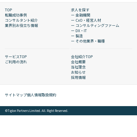
TOP
求人を探す
転職成功事例
ー 金融機関
コンサルタント紹介
ー CxO・経営人材
業界別お役立ち情報
ー コンサルティングファーム
ー DX・IT
ー 製造
ー その他業界・職種
サービスTOP
会社紹介TOP
ご利用の流れ
会社概要
当社理念
お知らせ
採用情報
サイトマップ
個人情報取扱規約
©︎Tiglon Partners Limited. All. Right Reserved.