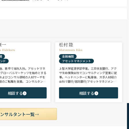
豪一
松村 陸
a Hidekazu
Matsumura Riku
関
金融機関
ァンド
アセットマネジメント
後、新卒で当社入社。アセットマネ
上智大学経済学部卒業。三井住友銀行、アク
/グローバルマーケッツを始めとする
サ生命保険会社でコンサルティング営業に従
およびコンサル領域の人材サーチを
事。ヘッドハンターに転身後、大手人材紹介
数のご転職を支援。 コンサルタント
会社で銀行/信託銀行/アセットマネジメント
PEファンド/投資銀行/不動産金融領
領域を担当し全社表彰歴あり。リテール部門
に、異業種からの転身を目指す未経
の営業職・企画職から運用部門の専門職まで
相談する
相談する
ポテンシャル層やさらなるキャリア
豊富な転職支援実績。日系/外資系、経験者/
うミドル～ハイクラス層をご支援。
未経験者を問わず幅広いポジションでご支援
可能。
コンサルタント一覧