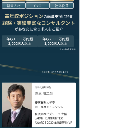
経営人材
CxO
社外役員
高年収ポジション
の転職支援に特化
経験・実績豊富なコンサルタント
が
あなたに合う求人をご紹介
年収1,000万円超
年収2,000万円超
3,000求人以上
1,000求人以上
※2025年9月末時点
※2024年1-12月の実績に基づく
当社代表取締役
野尻 剛二郎
慶應義塾大学卒
元モルガン・スタンレー
株式会社ビズリーチ 主催
JAPAN HEADHUNTER
AWARDS 2020 金融部門 MVP