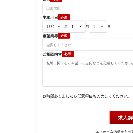
生年月日
必須
年
月
日
希望業界
必須
ご相談内容
必須
お時間ありましたら任意項目も入力してください。
求人
本フォーム送信をもっ