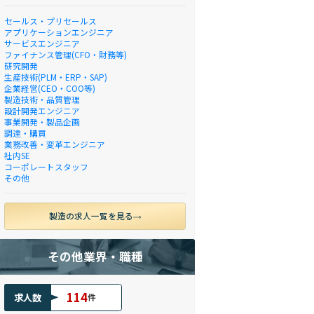
セールス・プリセールス
アプリケーションエンジニア
サービスエンジニア
ファイナンス管理(CFO・財務等)
研究開発
生産技術(PLM・ERP・SAP)
企業経営(CEO・COO等)
製造技術・品質管理
設計開発エンジニア
事業開発・製品企画
調達・購買
業務改善・変革エンジニア
社内SE
コーポレートスタッフ
その他
製造の求人一覧を見る
その他業界・職種
114
求人数
件