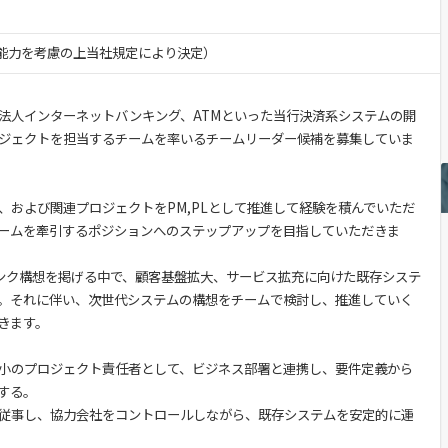
験・能力を考慮の上当社規定により決定）
法人インターネットバンキング、ATMといった当行決済系システムの開
ジェクトを担当するチームを率いるチームリーダー候補を募集していま
、および関連プロジェクトをPM,PLとして推進して経験を積んでいただ
ームを牽引するポジションへのステップアップを目指していただきま
ンク構想を掲げる中で、顧客基盤拡大、サービス拡充に向けた既存システ
。それに伴い、次世代システムの構想をチームで検討し、推進していく
きます。
小のプロジェクト責任者として、ビジネス部署と連携し、要件定義から
する。
従事し、協力会社をコントロールしながら、既存システムを安定的に運