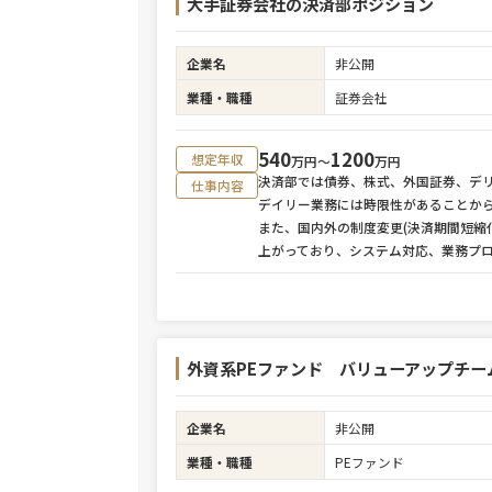
大手証券会社の決済部ポジション
企業名
非公開
業種・職種
証券会社
540
1200
想定年収
万円〜
万円
決済部では債券、株式、外国証券、デ
仕事内容
デイリー業務には時限性があることか
また、国内外の制度変更(決済期間短縮
上がっており、システム対応、業務プ
外資系PEファンド バリューアップチー
企業名
非公開
業種・職種
PEファンド