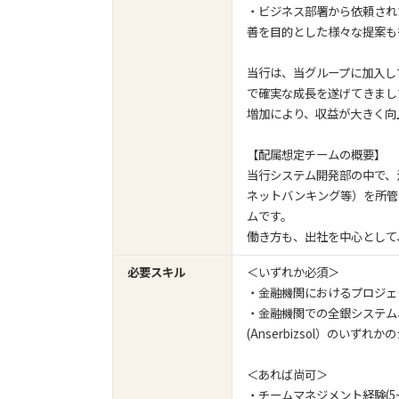
・ビジネス部署から依頼され
善を目的とした様々な提案も
当行は、当グループに加入し
で確実な成長を遂げてきまし
増加により、収益が大きく向
【配属想定チームの概要】
当行システム開発部の中で、
ネットバンキング等）を所管
ムです。
働き方も、出社を中心として
必要スキル
＜いずれか必須＞
・金融機関におけるプロジェ
・金融機関での全銀システム
(Anserbizsol）のいず
＜あれば尚可＞
・チームマネジメント経験(5~