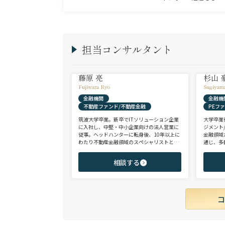
担当コンサルタント
藤原 亮
杉山 
Fujiwara Ryo
Sugiyam
金融機関
金融機
不動産ファンド/不動産金融
PEフ
筑波大学卒業。新卒でITソリューション企業
大学卒業
に入社し、中堅・中小企業向けの法人営業に
ジメント
従事。ヘッドハンターに転身後、10年以上に
金融領域
わたり不動産金融領域のスペシャリストとし
通じ、多
て、アクイジション/アセットマネジメント/
として、
財務/経理/IRなど、フロントからミドル・バ
域を中心
相談する
ックまで、幅広いポジションで100名以上の
験のハイ
ご支援実績を誇る。また、首都圏に加え、関
ップを狙
西・九州・北海道を始めとする地方都市を拠
点とする企業から外資系まで、100社を超え
るクライアント企業様とのリレーションを保
持。業界に精通した深い知見と広範なネット
ワークを活かし、候補者様の可能性を最大限
に引き出すマッチングをご支援可能。