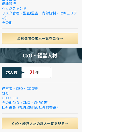
信託銀行
ヘッジファンド
リスク管理・監査(監査・内部統制・セキュリテ
ィ)
その他
金融機関の求人一覧を見る
CxO・経営人材
21
求人数
件
経営者・CEO・COO等
CFO
CTO・CIO
その他CxO（CMO・CHRO等）
社外役員（社外取締役/社外監査役）
CxO・経営人材の求人一覧を見る