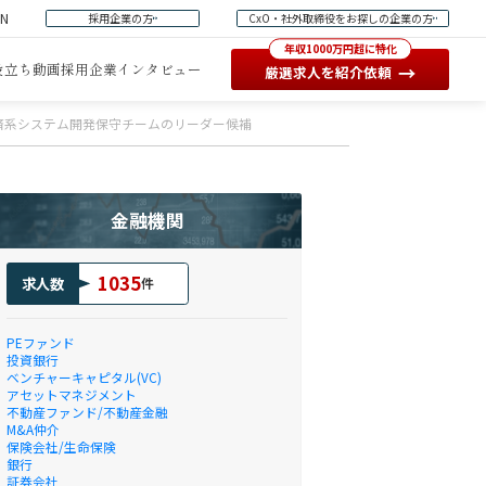
EN
採用企業の方
CxO・社外取締役をお探しの企業の方
年収1000万円超に特化
役立ち動画
採用企業インタビュー
→
厳選求人を紹介依頼
系システム開発保守チームのリーダー候補
金融機関
1035
求人数
件
PEファンド
投資銀行
ベンチャーキャピタル(VC)
アセットマネジメント
不動産ファンド/不動産金融
M&A仲介
保険会社/生命保険
銀行
証券会社