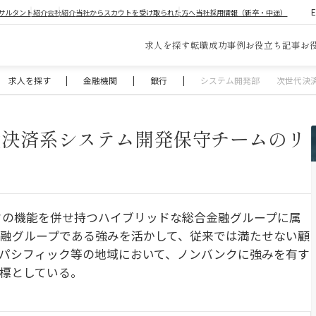
サルタント紹介
会社紹介
当社からスカウトを受け取られた方へ
当社採用情報（新卒・中途）
求人を探す
転職成功事例
お役立ち記事
お
求人を探す
|
金融機関
|
銀行
|
システム開発部 次世代決済
決済系システム開発保守チームのリ
クの機能を併せ持つハイブリッドな総合金融グループに属
融グループである強みを活かして、従来では満たせない顧
パシフィック等の地域において、ノンバンクに強みを有す
標としている。