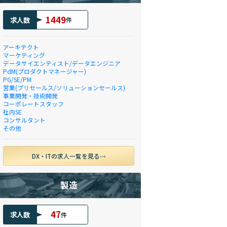
1449
求人数
件
アーキテクト
マーケティング
データサイエンティスト/データエンジニア
PdM(プロダクトマネージャー)
PG/SE/PM
営業(プリセールス/ソリューションセールス)
事業開発・技術開発
コーポレートスタッフ
社内SE
コンサルタント
その他
DX・ITの求人一覧を見る
製造
47
求人数
件