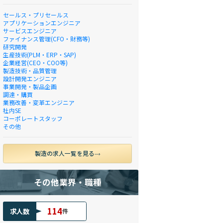
セールス・プリセールス
アプリケーションエンジニア
サービスエンジニア
ファイナンス管理(CFO・財務等)
研究開発
生産技術(PLM・ERP・SAP)
企業経営(CEO・COO等)
製造技術・品質管理
設計開発エンジニア
事業開発・製品企画
調達・購買
業務改善・変革エンジニア
社内SE
コーポレートスタッフ
その他
製造の求人一覧を見る
その他業界・職種
114
求人数
件