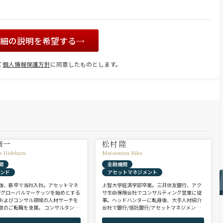
詳細の説明を希望する
て
個人情報保護方針
に同意したものとします。
豪一
松村 陸
a Hidekazu
Matsumura Riku
関
金融機関
ァンド
アセットマネジメント
後、新卒で当社入社。アセットマネ
上智大学経済学部卒業。三井住友銀行、アク
/グローバルマーケッツを始めとする
サ生命保険会社でコンサルティング営業に従
およびコンサル領域の人材サーチを
事。ヘッドハンターに転身後、大手人材紹介
数のご転職を支援。 コンサルタント
会社で銀行/信託銀行/アセットマネジメント
PEファンド/投資銀行/不動産金融領
領域を担当し全社表彰歴あり。リテール部門
に、異業種からの転身を目指す未経
の営業職・企画職から運用部門の専門職まで