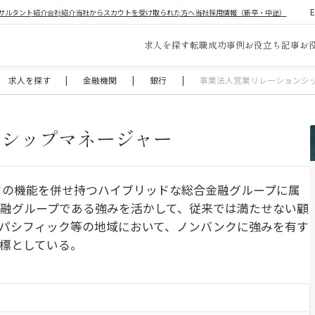
サルタント紹介
会社紹介
当社からスカウトを受け取られた方へ
当社採用情報（新卒・中途）
求人を探す
転職成功事例
お役立ち記事
お
求人を探す
|
金融機関
|
銀行
|
事業法人営業リレーションシ
ンシップマネージャー
クの機能を併せ持つハイブリッドな総合金融グループに属
融グループである強みを活かして、従来では満たせない顧
パシフィック等の地域において、ノンバンクに強みを有す
標としている。