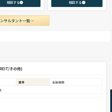
相談する
相談する
ポテンシャル層やさらなるキャリア
豊富な転職支援実績。日系/外資系、経験者/
うミドル～ハイクラス層をご支援。
未経験者を問わず幅広いポジションでご支援
可能。
コンサルタント一覧
EIT/その他)
業界
金融機関
融