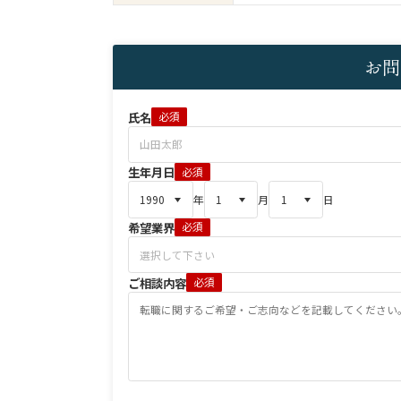
お問
氏名
必須
生年月日
必須
年
月
日
希望業界
必須
ご相談内容
必須