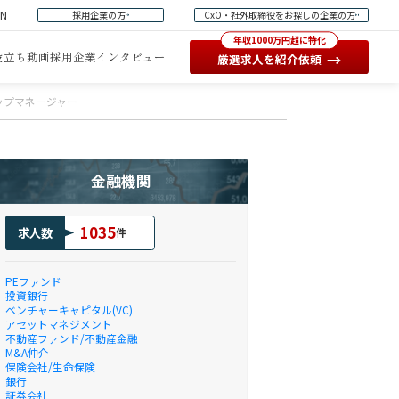
EN
採用企業の方
CxO・社外取締役をお探しの企業の方
年収1000万円超に特化
役立ち動画
採用企業インタビュー
→
厳選求人を紹介依頼
ップマネージャー
金融機関
1035
求人数
件
PEファンド
投資銀行
ベンチャーキャピタル(VC)
アセットマネジメント
不動産ファンド/不動産金融
M&A仲介
保険会社/生命保険
銀行
証券会社