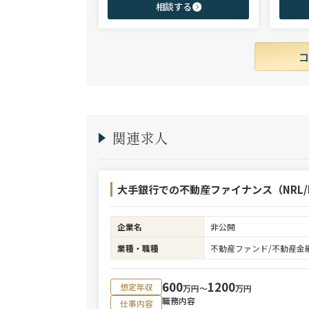
相談する
ックまで、幅広いポジションで100名以上の
験のハイ
ご支援実績を誇る。また、首都圏に加え、関
ップを狙
西・九州・北海道を始めとする地方都市を拠
点とする企業から外資系まで、100社を超え
るクライアント企業様とのリレーションを保
持。業界に精通した深い知見と広範なネット
ワークを活かし、候補者様の可能性を最大限
に引き出すマッチングをご支援可能。
関連求人
大手銀行での不動産ファイナンス（NRL/R
企業名
非公開
業種・職種
不動産ファンド/不動産金
600
1200
想定年収
万円〜
万円
職務内容
仕事内容