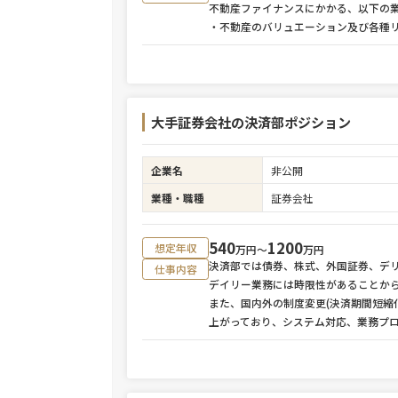
不動産ファイナンスにかかる、以下の
・不動産のバリュエーション及び各種
大手証券会社の決済部ポジション
企業名
非公開
業種・職種
証券会社
540
1200
想定年収
万円〜
万円
決済部では債券、株式、外国証券、デ
仕事内容
デイリー業務には時限性があることか
また、国内外の制度変更(決済期間短縮
上がっており、システム対応、業務プ