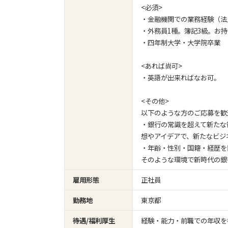
<必須>
・金融機関での業務経験（法
・外務員1種。簿記3級。お
・四年制大学・大学院卒業
<あれば尚可>
・英語が出来ればなお可。
<その他>
以下のような方のご応募を歓
・銀行の常識を超えて新たな
想やアイデアで、新たなビジ
・年齢・性別・国籍・経歴を
そのような環境で新時代の銀
雇用形態
正社員
勤務地
東京都
待遇/福利厚生
経験・能力・前職での年収を