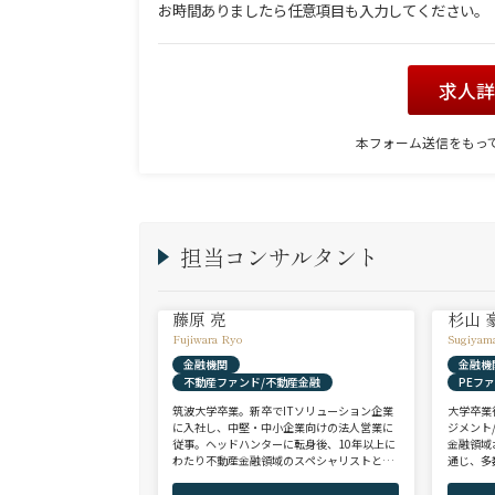
お時間ありましたら任意項目も入力してください。
求人
本フォーム送信をもっ
担当コンサルタント
藤原 亮
杉山 
Fujiwara Ryo
Sugiyam
金融機関
金融機
不動産ファンド/不動産金融
PEフ
筑波大学卒業。新卒でITソリューション企業
大学卒業
に入社し、中堅・中小企業向けの法人営業に
ジメント
従事。ヘッドハンターに転身後、10年以上に
金融領域
わたり不動産金融領域のスペシャリストとし
通じ、多
て、アクイジション/アセットマネジメント/
として、
財務/経理/IRなど、フロントからミドル・バ
域を中心