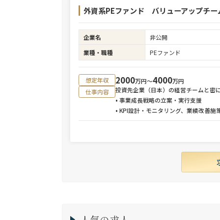
外資系PEファンド バリューアップチー
企業名
非公開
業種・職種
PEファンド
2000
4000
想定年収
万円〜
万円
投資先企業（日本）の経営チームと密
仕事内容
• 事業成長戦略の立案・実行支援
• KPI設計・モニタリング、業績改善施
人気の求人