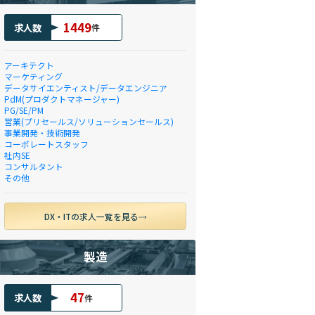
1449
求人数
件
アーキテクト
マーケティング
データサイエンティスト/データエンジニア
PdM(プロダクトマネージャー)
PG/SE/PM
営業(プリセールス/ソリューションセールス)
事業開発・技術開発
コーポレートスタッフ
社内SE
コンサルタント
その他
DX・ITの求人一覧を見る
製造
47
求人数
件