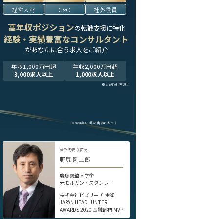
経営人材
CxO
社外役員
高年収ポジション
の転職支援に特化
経験・実績豊富なコンサルタント
が
あなたに合う求人をご紹介
年収1,000万円超
年収2,000万円超
3,000求人以上
1,000求人以上
※2025年9月末時点
※2024年1-12月の実績に基づく
当社代表取締役
野尻 剛二郎
慶應義塾大学卒
元モルガン・スタンレー
株式会社ビズリーチ 主催
JAPAN HEADHUNTER
AWARDS 2020 金融部門 MVP